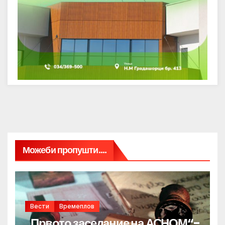
Можеби пропушти....
Вести
Времеплов
„Првото заседание на АСНОМ“-