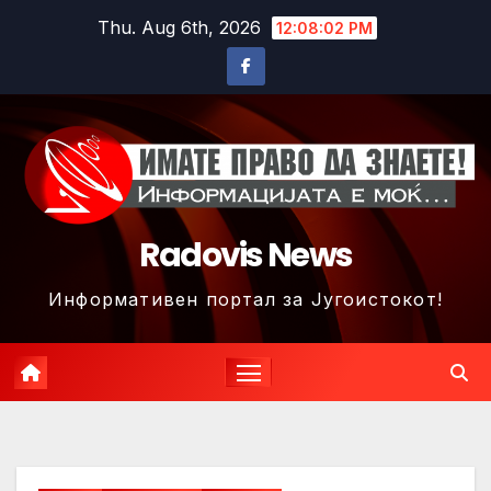
Skip
Thu. Aug 6th, 2026
12:08:05 PM
to
content
Radovis News
Информативен портал за Југоистокот!