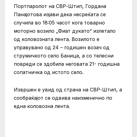
Портпаролот на СВР-Штип, Гордана
Панајотова изјави дека несреќата се
случила во 18:05 часот кога товарно
моторно возило „Фиат дукато“ излетало
од коловозната лента. Возилото е
управувано од 24 – годишен возач од
струмичкото село Баница, а со телесни
повреди се здобила неговата 21- годишна
сопатничка од истото село.
Извршен е увид од страна на СВР-Штип, а
сообраќајот се одвива наизменично по
една коловозна лента.