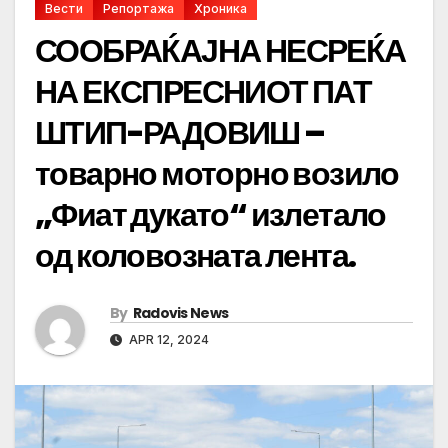
Вести
Репортажа
Хроника
СООБРАЌАЈНА НЕСРЕЌА
НА ЕКСПРЕСНИОТ ПАТ
ШТИП-РАДОВИШ –
товарно моторно возило
„Фиат дукато“ излетало
од коловозната лента.
By
Radovis News
APR 12, 2024