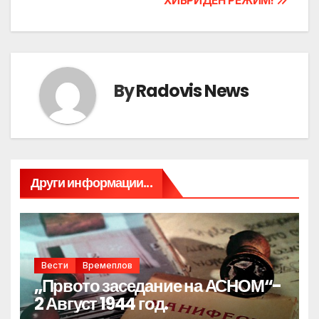
ХИБРИДЕН РЕЖИМ!
By
Radovis News
Други информации...
Вести
Времеплов
„Првото заседание на АСНОМ“-
2 Август 1944 год.