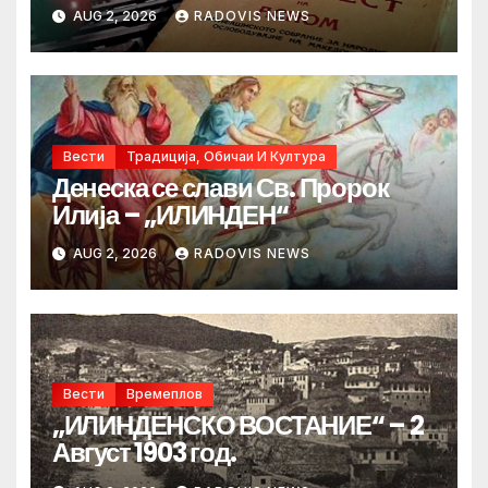
AUG 2, 2026
RADOVIS NEWS
Вести
Традиција, Обичаи И Култура
Денеска се слави Св. Пророк
Илија – „ИЛИНДЕН“
AUG 2, 2026
RADOVIS NEWS
Вести
Времеплов
„ИЛИНДЕНСКО ВОСТАНИЕ“ – 2
Август 1903 год.