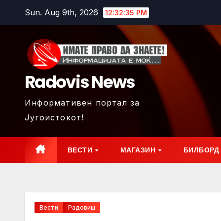
Skip
Sun. Aug 9th, 2026
12:32:37 PM
to
content
Radovis News
Информативен портал за
Југоистокот!
ВЕСТИ
МАГАЗИН
БИЛБОРД
Вести
Радовиш