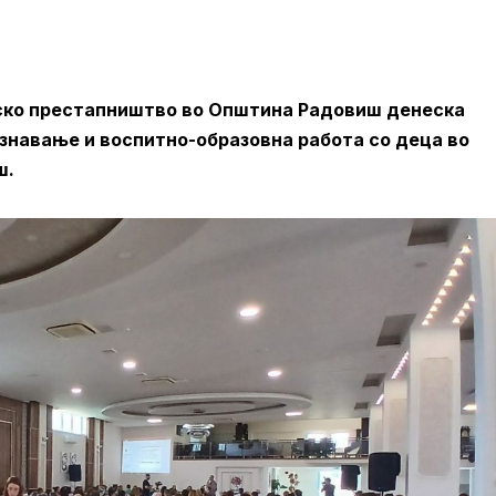
тско престапништво во Општина Радовиш денеска
знавање и воспитно-образовна работа со деца во
ш.