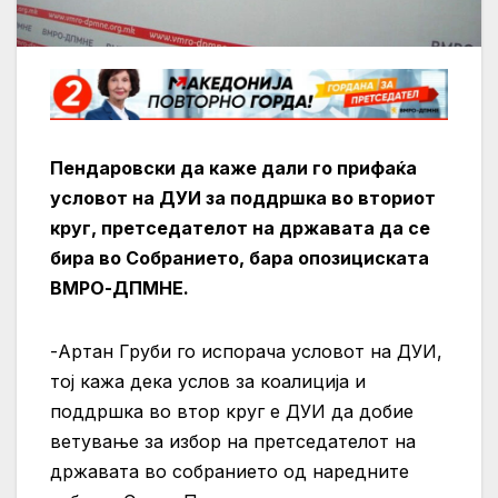
Пендаровски да каже дали го прифаќа
условот на ДУИ за поддршка во вториот
круг, претседателот на државата да се
бира во Собранието, бара опозициската
ВМРО-ДПМНЕ.
-Артан Груби го испорача условот на ДУИ,
тој кажа дека услов за коалиција и
поддршка во втор круг е ДУИ да добие
ветување за избор на претседателот на
државата во собранието од наредните