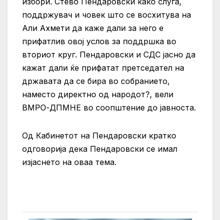
избори. Стево Пендаровски како слуга,
поддржувач и човек што се восхитува на
Али Ахмети да каже дали за него е
прифатлив овој услов за поддршка во
вториот круг. Пендаровски и СДС јасно да
кажат дали ќе прифатат претседател на
државата да се бира во собранието,
наместо директно од народот?, вели
ВМРО-ДПМНЕ во соопштение до јавноста.
Од Кабинетот на Пендаровски кратко
одговорија дека Пендаровски се имал
изјаснето на оваа тема.