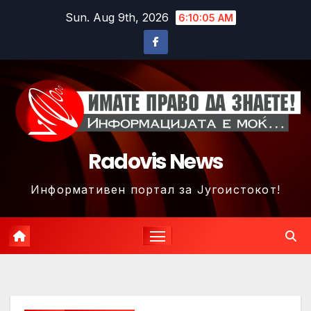
Skip
Sun. Aug 9th, 2026
6:10:08 AM
to
content
Radovis News
Информативен портал за Југоистокот!