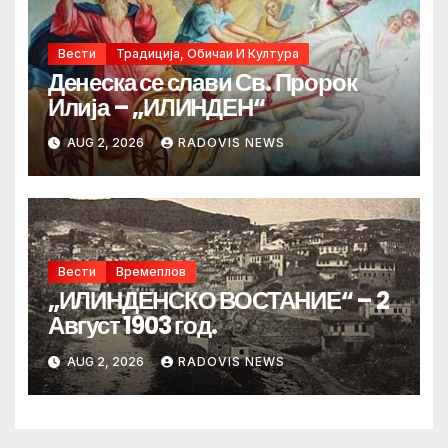
Вести
Традиција, Обичаи И Култура
Денеска се слави Св. Пророк
Илија – „ИЛИНДЕН“
AUG 2, 2026
RADOVIS NEWS
Вести
Времеплов
„ИЛИНДЕНСКО ВОСТАНИЕ“ – 2
Август 1903 год.
AUG 2, 2026
RADOVIS NEWS