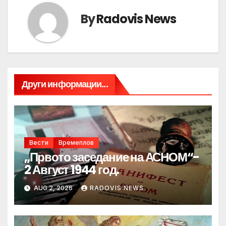
By
Radovis News
Други информации...
Вести
Времеплов
„Првото заседание на АСНОМ“-
2 Август 1944 год.
AUG 2, 2026
RADOVIS NEWS