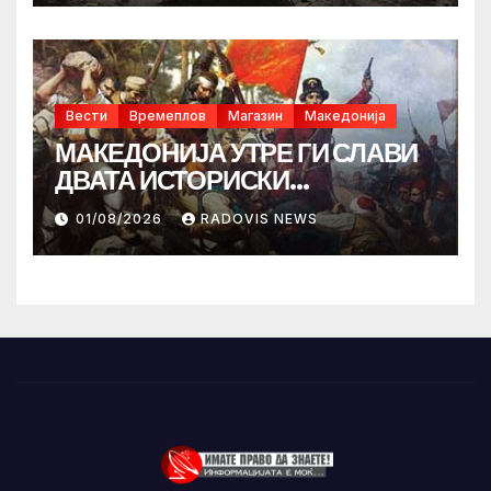
Вести
Времеплов
Магазин
Македонија
МАКЕДОНИЈА УТРЕ ГИ СЛАВИ
ДВАТА ИСТОРИСКИ
ИЛИНДЕНА!
01/08/2026
RADOVIS NEWS