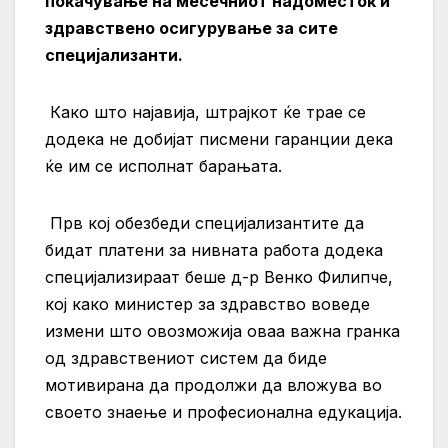
покачување на месечниот надоместок и
здравствено осигурување за сите
специјализанти.
Како што најавија, штрајкот ќе трае се
додека не добијат писмени гаранции дека
ќе им се исполнат барањата.
Прв кој обезбеди специјализантите да
бидат платени за нивната работа додека
специјализираат беше д-р Венко Филипче,
кој како министер за здравство воведе
измени што овозможија оваа важна гранка
од здравствениот систем да биде
мотивирана да продолжи да вложува во
своето знаење и професионална едукација.