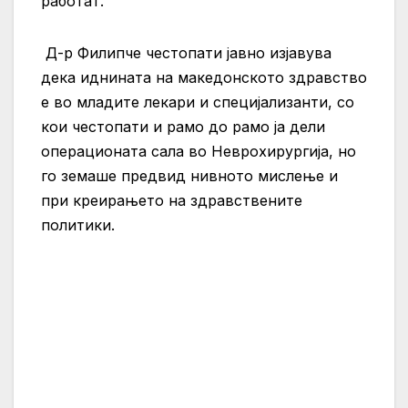
работат.
Д-р Филипче честопати јавно изјавува
дека иднината на македонското здравство
е во младите лекари и специјализанти, со
кои честопати и рамо до рамо ја дели
операционата сала во Неврохирургија, но
го земаше предвид нивното мислење и
при креирањето на здравствените
политики.