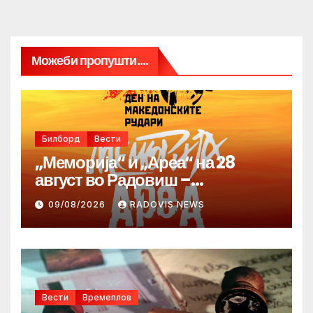
Можеби пропушти....
Билборд
Вести
„Меморија“ и „Ареа“ на 28
август во Радовиш –
продолжува традицијата за
09/08/2026
RADOVIS NEWS
Денот на македонските рудари
Вести
Времеплов