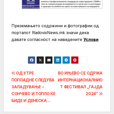
Преземањето содржини и фотографии од
порталот RadovisNews.mk значи дека
давате согласност на нaведените
Услови
Post
ОД УТРЕ
ВО ИЊЕВО СЕ ОДРЖА
ПОПЛАДНЕ СЛЕДУВА
ИНТЕРНАЦИОНАЛНИО
navigation
ЗАЛАДУВАЊЕ –
Т ФЕСТИВАЛ „ГАЈДА
СОНЧЕВО И ТОПЛО ЌЕ
2024“
БИДЕ И ДЕНЕСКА…