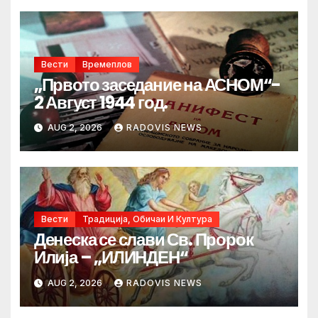
Вести
Времеплов
„Првото заседание на АСНОМ“-
2 Август 1944 год.
AUG 2, 2026
RADOVIS NEWS
Вести
Традиција, Обичаи И Култура
Денеска се слави Св. Пророк
Илија – „ИЛИНДЕН“
AUG 2, 2026
RADOVIS NEWS