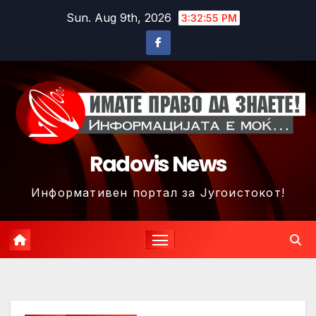
Skip
Sun. Aug 9th, 2026
3:32:58 PM
to
content
Radovis News
Информативен портал за Југоистокот!