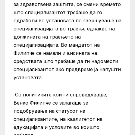
за здравствена заштита, се смени времето
што специјализантот требаше да го
одработи во установата по завршување на
специјализацијата во траење еднакво на
должината на траењето на
специјализацијата. Во мандатот на
Филипче се намали и висината на
средствата што требаше да ги надомести
специјализантот ако предвреме ја напушти
установата.
Со политиките кои ги спроведуваше,
Венко Филипче се залагаше за
подобрување на статусот на
специјализантите, на квалитетот на
едукацијата и условите во коишто