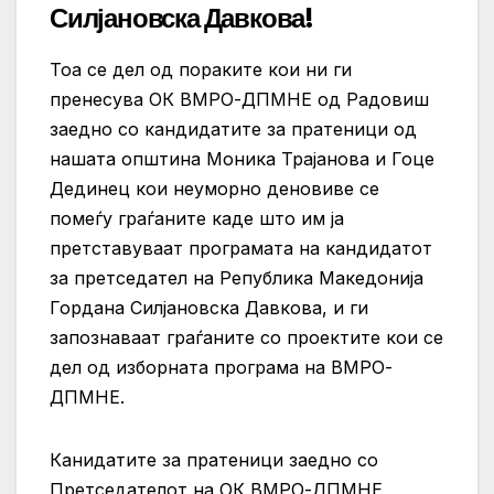
Силјановска Давкова!
Тоа се дел од пораките кои ни ги
пренесува ОК ВМРО-ДПМНЕ од Радовиш
заедно со кандидатите за пратеници од
нашата општина Моника Трајанова и Гоце
Дединец кои неуморно деновиве се
помеѓу граѓаните каде што им ја
претставуваат програмата на кандидатот
за претседател на Република Македонија
Гордана Силјановска Давкова, и ги
запознаваат граѓаните со проектите кои се
дел од изборната програма на ВМРО-
ДПМНЕ.
Канидатите за пратеници заедно со
Претседателот на ОК ВМРО-ДПМНЕ