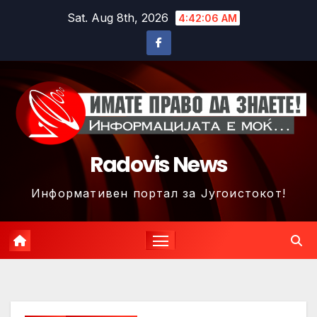
Skip
Sat. Aug 8th, 2026
4:42:09 AM
to
content
Radovis News
Информативен портал за Југоистокот!