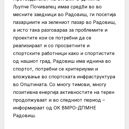
Љупче Почивалец имаа средби во во
месните заедници во Радовиш, ги посетија
пазарџиите на зелениот пазар во Радовиш,
а исто така разговараа за проблемите и
проектите кои се потребни да се
реализираат и со просветните и
спортските работници како и спортистите
од нашиот град. Радовиш има иднина во
спортот, потребни се критериуми и
вложување во спортската инфраструктура
во Општината. Со многу тимови, многу
позитивна енергија активностите на терен
продолжуваат и во следниот период –
информираат од ОК ВМРО-ДПМНЕ
Радовиш.