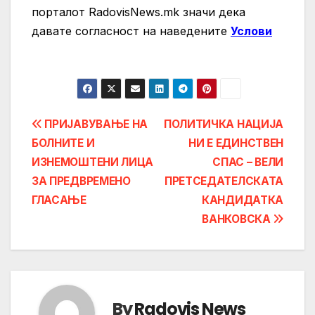
порталот RadovisNews.mk значи дека
давате согласност на нaведените
Услови
Post
ПРИЈАВУВАЊЕ НА
ПОЛИТИЧКА НАЦИЈА
БОЛНИТЕ И
НИ Е ЕДИНСТВЕН
navigation
ИЗНЕМОШТЕНИ ЛИЦА
СПАС – ВЕЛИ
ЗА ПРЕДВРЕМЕНО
ПРЕТСЕДАТЕЛСКАТА
ГЛАСАЊЕ
КАНДИДАТКА
ВАНКОВСКА
By
Radovis News