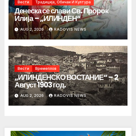
Вести
Традиција, Обичаи И Култура
Денеска се слави Св. Пророк
Илија – „ИЛИНДЕН“
AUG 2, 2026
RADOVIS NEWS
Вести
Времеплов
„ИЛИНДЕНСКО ВОСТАНИЕ“ – 2
Август 1903 год.
AUG 2, 2026
RADOVIS NEWS