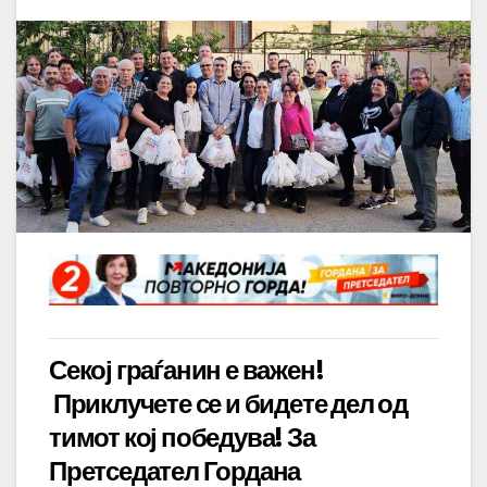
Секој граѓанин е важен!
Приклучете се и бидете дел од
тимот кој победува! За
Претседател Гордана