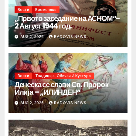
Вести
Времеплов
„Првото заседание на АСНОМ“-
2 Август 1944 год.
AUG 2, 2026
RADOVIS NEWS
Вести
Традиција, Обичаи И Култура
Денеска се слави Св. Пророк
Илија – „ИЛИНДЕН“
AUG 2, 2026
RADOVIS NEWS