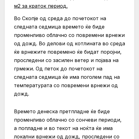
м2 за краток период.
Во Скопје од среда до почетокот на
следната седмица времето ќе биде
променливо облачно со повремени врнежи
од дожд. Во делови од котлината во среда
ќе врнежите повремено ќе бидат поројни,
проследени со засилен ветер и појава на
грмежи. Од петок до почетокот на
следната седмица ќе има поголем пад на
температурата со повремени врнежи од
дожд.
Времето денеска претпладне ќе биде
променливо облачно со сончеви периоди,
а попладне и во текот на ноќта ќе има
локални врнежи од дожд, проследени со