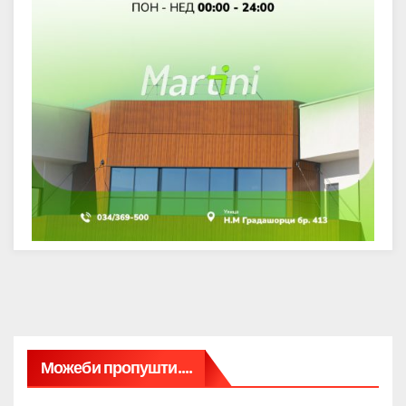
Можеби пропушти....