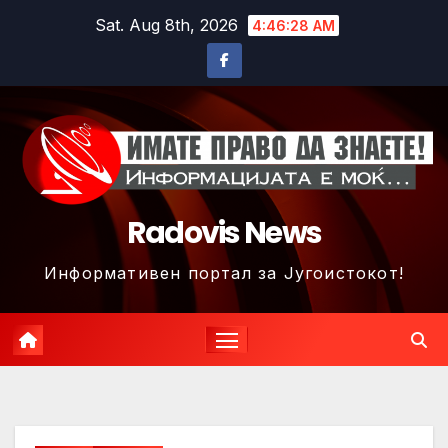
Skip
Sat. Aug 8th, 2026
4:46:31 AM
to
content
Radovis News
Информативен портал за Југоистокот!