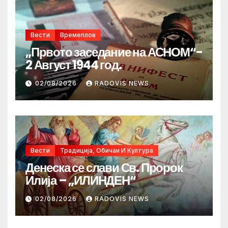
Вести
Времеплов
„Првото заседание на АСНОМ“-
2 Август 1944 год.
02/08/2026
RADOVIS NEWS
Вести
Традиција, Обичаи И Култура
Денеска се слави Св. Пророк
Илија – „ИЛИНДЕН“
02/08/2026
RADOVIS NEWS