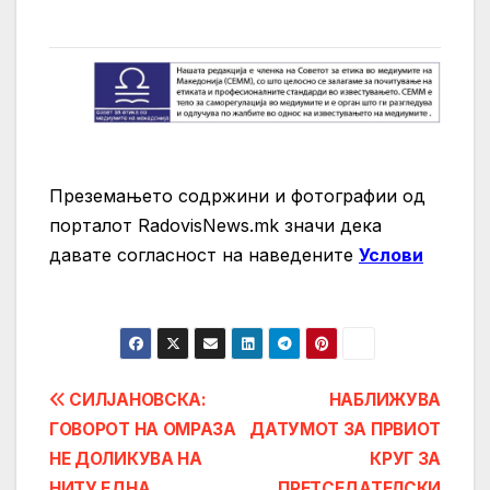
Преземањето содржини и фотографии од
порталот RadovisNews.mk значи дека
давате согласност на нaведените
Услови
Post
СИЛЈАНОВСКА:
НАБЛИЖУВА
ГОВОРОТ НА ОМРАЗА
ДАТУМОТ ЗА ПРВИОТ
navigation
НЕ ДОЛИКУВА НА
КРУГ ЗА
НИТУ ЕДНА
ПРЕТСЕДАТЕЛСКИ