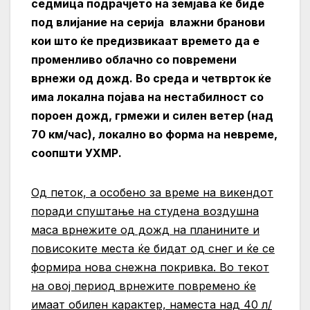
седмица подрачјето на земјава ќе биде
под влијание на серија влажни бранови
кои што ќе предизвикаат времето да е
променливо облачно со повремени
врнежи од дожд. Во среда и четврток ќе
има локална појава на нестабилност со
пороен дожд, грмежи и силен ветер (над
70 км/час), локално во форма на невреме,
соопшти УХМР.
Од петок, а особено за време на викендот
поради спуштање на студена воздушна
маса врнежите од дожд на планините и
повисоките места ќе бидат од снег и ќе се
формира нова снежна покривка. Во текот
на овој период врнежите повремено ќе
имаат обилен карактер, наместа над 40 л/