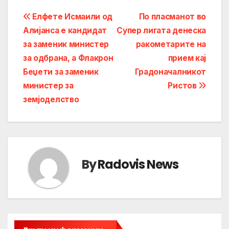
Post
Елфете Исмаили oд
По пласманот во
Алијанса е кандидат
Супер лигата денеска
navigation
за заменик министер
ракометарите на
за одбрана, а Флакрон
прием кај
Беџети за заменик
Градоначалникот
министер за
Ристов
земјоделство
By
Radovis News