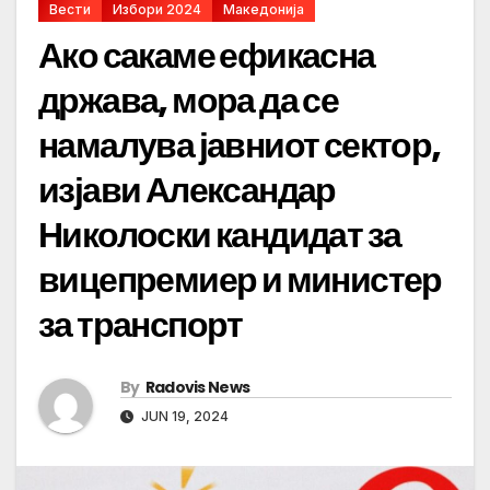
Вести
Избори 2024
Македонија
Ако сакаме ефикасна
држава, мора да се
намалува јавниот сектор,
изјави Александар
Николоски кандидат за
вицепремиер и министер
за транспорт
By
Radovis News
JUN 19, 2024