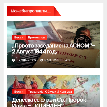
Можеби пропушти....
Вести
Времеплов
„Првото заседание на АСНОМ“-
2 Август 1944 год.
02/08/2026
RADOVIS NEWS
Вести
Традиција, Обичаи И Култура
Денеска се слави Св. Пророк
Илија – „ИЛИНДЕН“