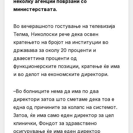
неколку агенции поврзани со
министерствата.
Во вечерашното гостување на телевизија
Телма, Николоски рече дека освен
кратењето на бројот на институции во
државава за околу 20 проценти и
дваесеттина проценти од
функционерските позиции, кратење ќе има
и во делот на економските директори.
–Во болниците нема да има по два
директори затоа што сметаме дека тоа е
една од причините за колапс на системот.
Затоа, ќе има само еден директор за цел
клинички, Фондот за здравствено
осигурување ќе има еден директор