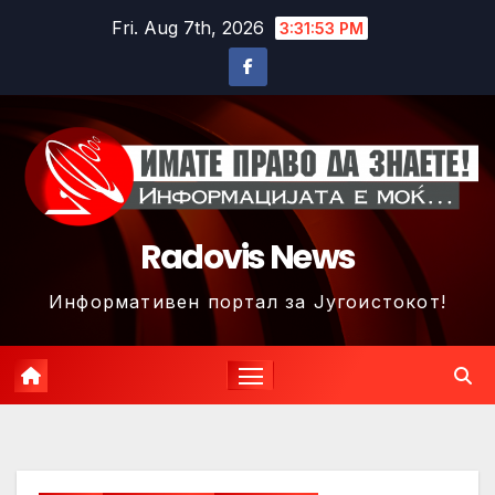
Skip
Fri. Aug 7th, 2026
3:31:56 PM
to
content
Radovis News
Информативен портал за Југоистокот!