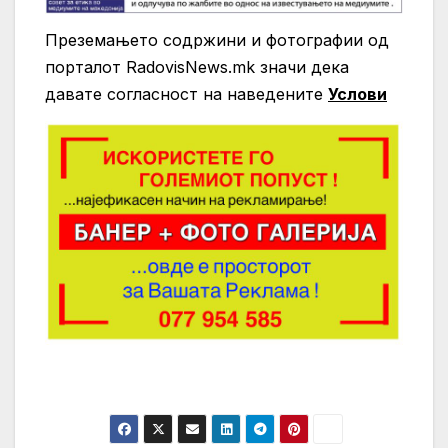
Преземањето содржини и фотографии од
порталот RadovisNews.mk значи дека
давате согласност на нaведените
Услови