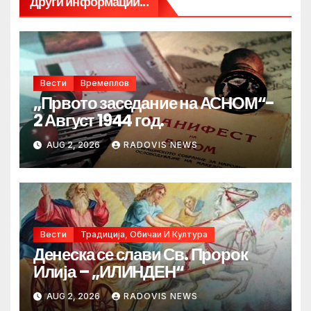
Други информации...
Вести
Времеплов
„Првото заседание на АСНОМ“-
2 Август 1944 год.
AUG 2, 2026
RADOVIS NEWS
Вести
Традиција, Обичаи И Култура
Денеска се слави Св. Пророк
Илија – „ИЛИНДЕН“
AUG 2, 2026
RADOVIS NEWS