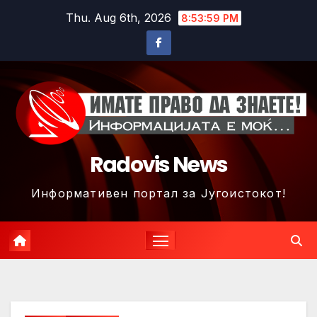
Skip
Thu. Aug 6th, 2026
8:54:02 PM
to
content
Radovis News
Информативен портал за Југоистокот!