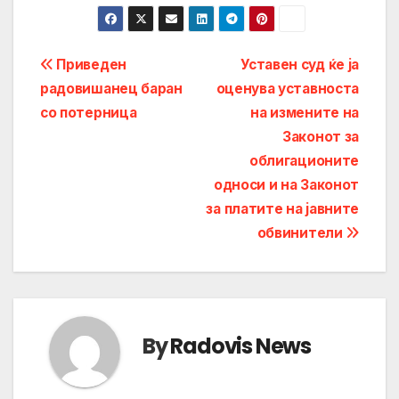
Post
Приведен
Уставен суд ќе ја
радовишанец баран
оценува уставноста
navigation
со потерница
на измените на
Законот за
облигационите
односи и на Законот
за платите на јавните
обвинители
By
Radovis News