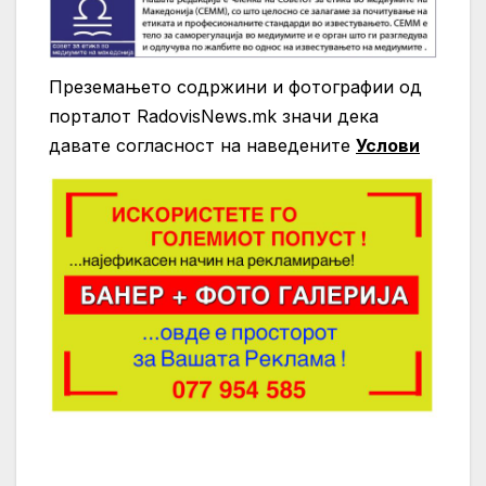
Преземањето содржини и фотографии од
порталот RadovisNews.mk значи дека
давате согласност на нaведените
Услови