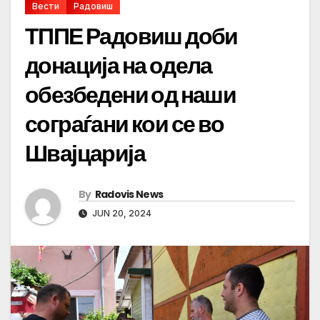
Вести
Радовиш
ТППЕ Радовиш доби
донација на одела
обезбедени од наши
сограѓани кои се во
Швајцарија
By
Radovis News
JUN 20, 2024