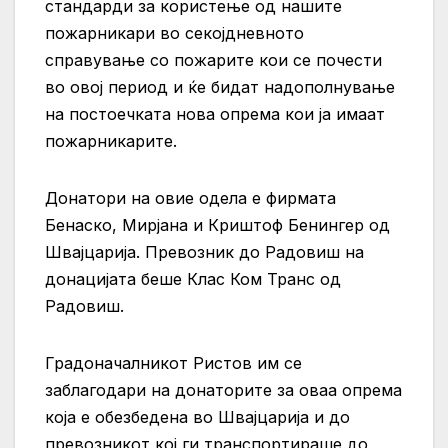
стандарди за користење од нашите
пожарникари во секојдневното
справување со пожарите кои се почести
во овој период и ќе бидат надополнување
на постоечката нова опрема кои ја имаат
пожарникарите.
Донатори на овие одела е фирмата
Бенаско, Мирјана и Криштоф Бенингер од
Швајцарија. Превозник до Радовиш на
донацијата беше Клас Ком Транс од
Радовиш.
Градоначалникот Ристов им се
заблагодари на донаторите за оваа опрема
која е обезбедена во Швајцарија и до
превозникот кој ги транспортираше до