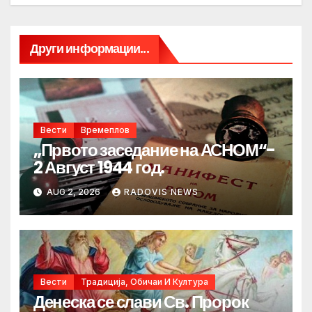
Други информации...
Вести
Времеплов
„Првото заседание на АСНОМ“-
2 Август 1944 год.
AUG 2, 2026
RADOVIS NEWS
Вести
Традиција, Обичаи И Култура
Денеска се слави Св. Пророк