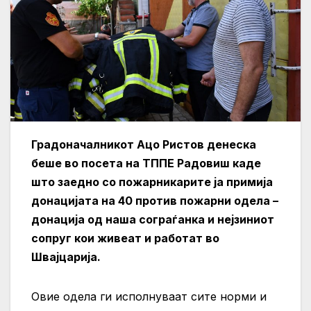
Градоначалникот Ацо Ристов денеска
беше во посета на ТППЕ Радовиш каде
што заедно со пожарникарите ја примија
донацијата на 40 против пожарни одела –
донација од наша сограѓанка и нејзиниот
сопруг кои живеат и работат во
Швајцарија.
Овие одела ги исполнуваат сите норми и