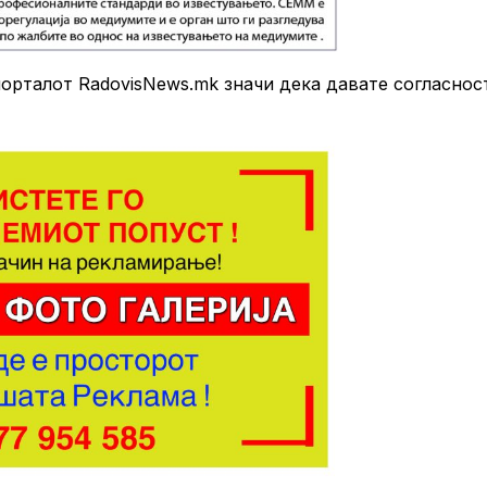
рталот RadovisNews.mk значи дека давате согласнос