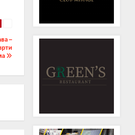
ва –
врти
ма