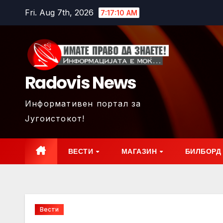
Skip
Fri. Aug 7th, 2026
7:17:11 AM
to
content
Radovis News
Информативен портал за
Југоистокот!
ВЕСТИ
МАГАЗИН
БИЛБОРД
Вести