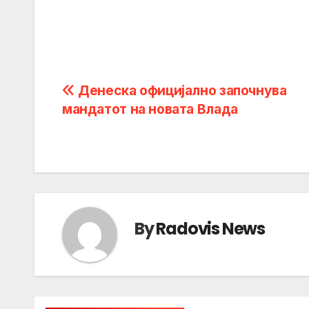
Post
Денеска официјално започнува
мандатот на новата Влада
navigation
By
Radovis News