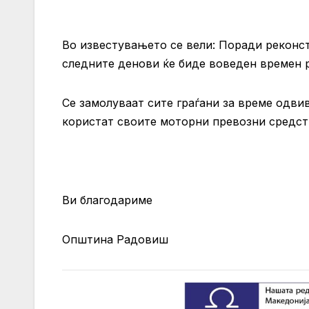
Во известувањето се вели: Поради реконст
следните денови ќе биде воведен времен 
Се замолуваат сите граѓани за време одви
користат своите моторни превозни средств
Ви благодариме
Општина Радовиш