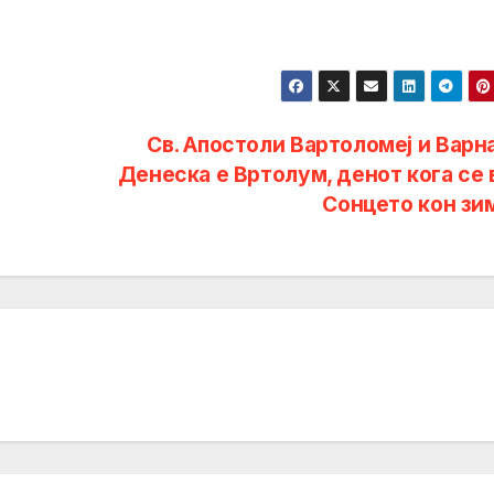
Св. Апостоли Вартоломеј и Варна
Денеска е Вртолум, денот кога се 
Сонцето кон зи