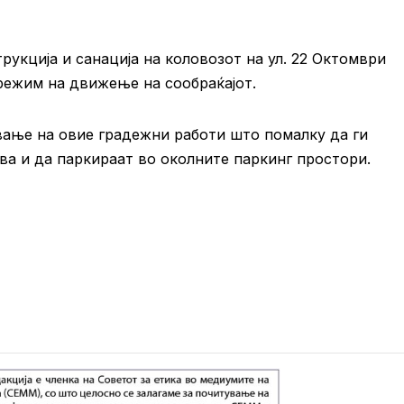
рукција и санација на коловозот на ул. 22 Октомври
режим на движење на сообраќајот.
вање на овие градежни работи што помалку да ги
а и да паркираат во околните паркинг простори.