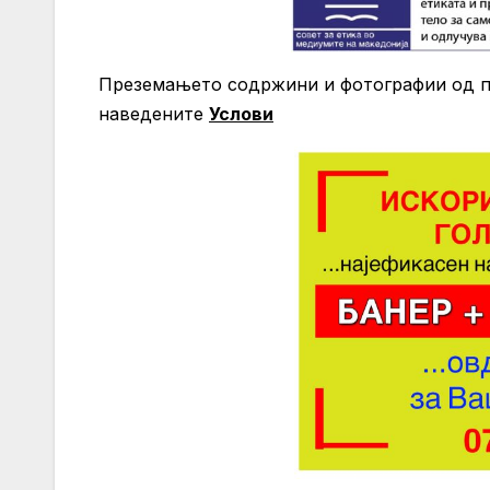
Преземањето содржини и фотографии од по
нaведените
Услови