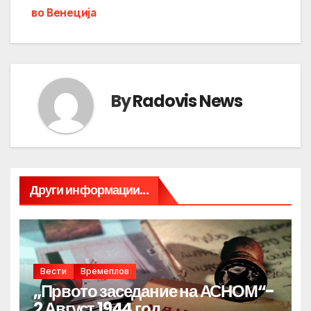
во Венеција
By
Radovis News
Други информации...
Вести
Времеплов
„Првото заседание на АСНОМ“-
2 Август 1944 год.