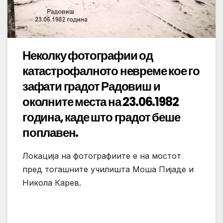
Неколку фотографии од
катастрофалното невреме кое го
зафати градот Радовиш и
околните места на 23.06.1982
година, каде што градот беше
поплавен.
Локација на фотографиите е на мостот
пред тогашните училишта Моша Пијаде и
Никола Карев.