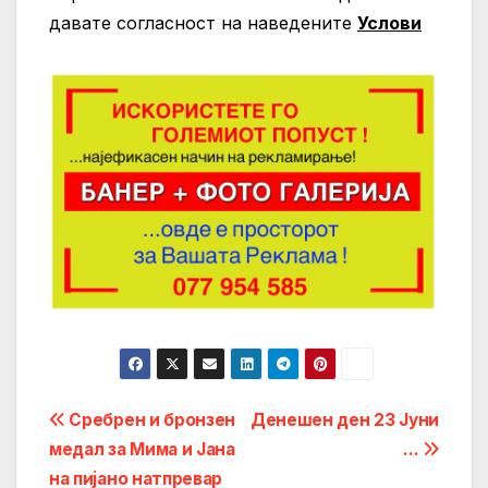
давате согласност на нaведените
Услови
Post
Сребрен и бронзен
Денешен ден 23 Јуни
медал за Мима и Јана
…
navigation
на пијано натпревар