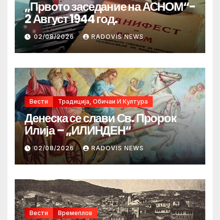
„Првото заседание на АСНОМ“-
2 Август 1944 год.
02/08/2026
RADOVIS NEWS
Вести
Традиција, Обичаи И Култура
Денеска се слави Св. Пророк
Илија – „ИЛИНДЕН“
02/08/2026
RADOVIS NEWS
Вести
Времеплов