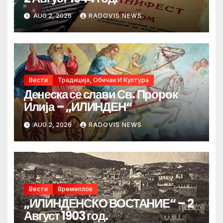
AUG 2, 2026
RADOVIS NEWS
Вести
Традиција, Обичаи И Култура
Денеска се слави Св. Пророк
Илија – „ИЛИНДЕН“
AUG 2, 2026
RADOVIS NEWS
Вести
Времеплов
„ИЛИНДЕНСКО ВОСТАНИЕ“ – 2
Август 1903 год.