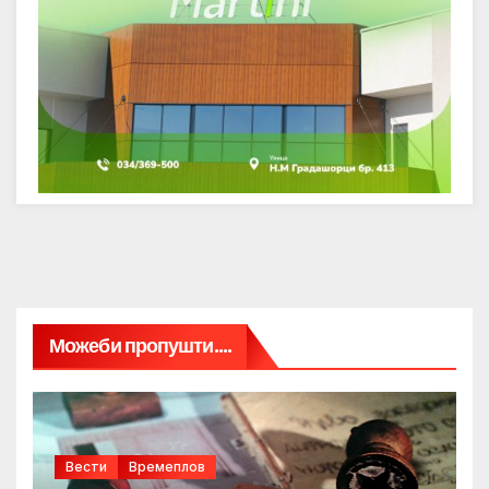
Можеби пропушти....
Вести
Времеплов