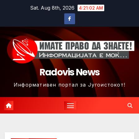
Skip
Sat. Aug 8th, 2026
4:21:04 AM
to
content
Radovis News
Информативен портал за Југоистокот!