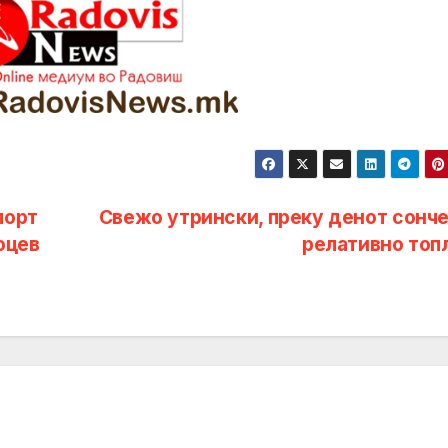
порт
Свежо утрински, преку денот сонче
оцев
релативно топ