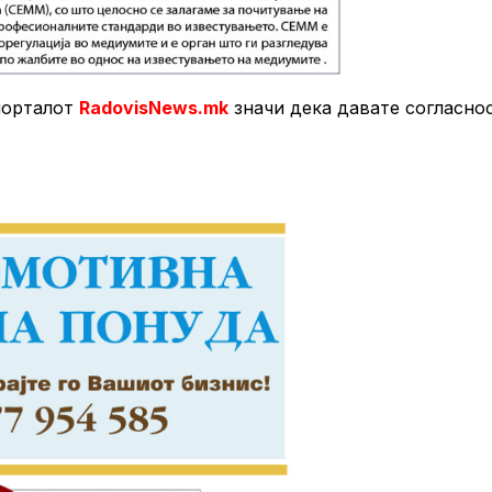
порталот
RadovisNews.mk
значи дека давате согласно