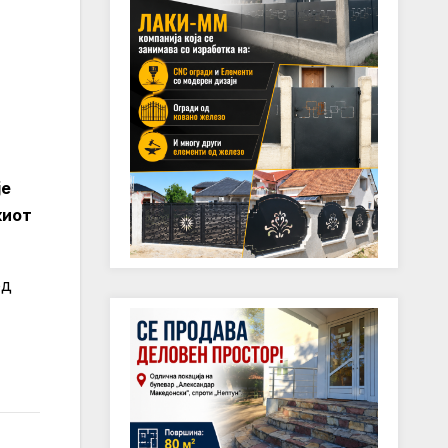
је
киот
од