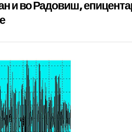
ан и во Радовиш, епицента
је