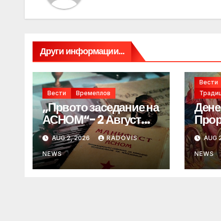
Други информации...
Вести
Вести
Времеплов
Традиц
„Првото заседание на
Дене
АСНОМ“- 2 Август
Прор
1944 год.
„ИЛ
AUG 2, 2026
RADOVIS
AUG 2
NEWS
NEWS