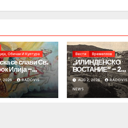
ија, Обичаи И Култура
Вести
Времеплов
ска се слави Св.
„ИЛИНДЕНСКО
ок Илија –
ВОСТАНИЕ“ – 2
ИНДЕН“
Август 1903 год.
, 2026
RADOVIS
AUG 2, 2026
RADOVIS
NEWS