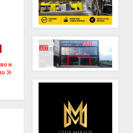
во и
ло