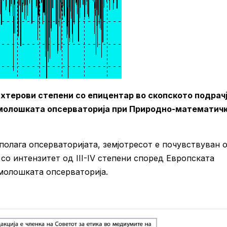
ихтерови степени со епицентар во скопското подрач
змолошката опсерваторија при Природно-математич
олага опсерваторијата, земјотресот е почувствуван 
 со интензитет од III-IV степени според Европската
молошката опсерваторија.