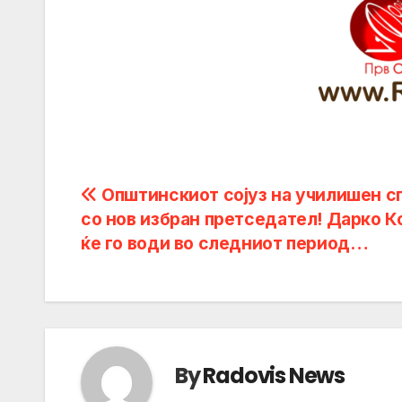
Post
Општинскиот сојуз на училишен с
со нов избран претседател! Дарко К
navigation
ќе го води во следниот период…
By
Radovis News