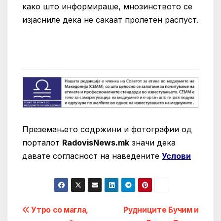
како што информираше, мнозинството се
изјасниле дека не сакаат пролетен распуст.
Преземањето содржини и фотографии од
порталот
RadovisNews.mk
значи дека
давате согласност на нaведените
Услови
Post
Утро со магла,
Рудниците Бучим и