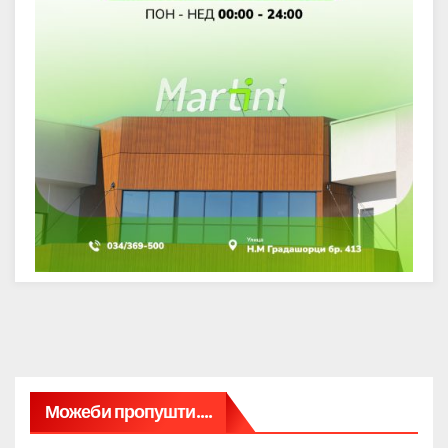
Можеби пропушти....