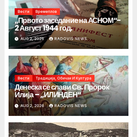
Вести
Времеплов
„Првото заседание на АСНОМ“-
2 Август 1944 год.
AUG 2, 2026
RADOVIS NEWS
Вести
Традиција, Обичаи И Култура
Денеска се слави Св. Пророк
Илија – „ИЛИНДЕН“
AUG 2, 2026
RADOVIS NEWS