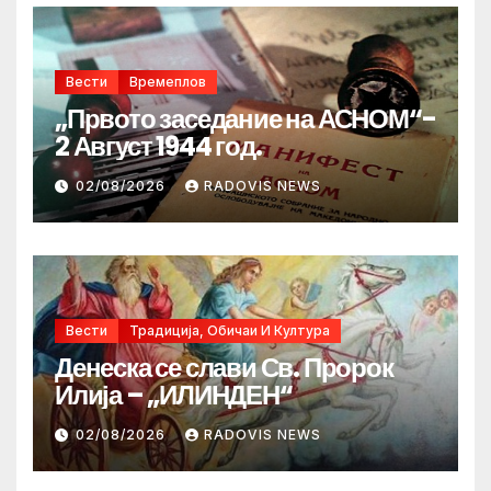
Вести
Времеплов
„Првото заседание на АСНОМ“-
2 Август 1944 год.
02/08/2026
RADOVIS NEWS
Вести
Традиција, Обичаи И Култура
Денеска се слави Св. Пророк
Илија – „ИЛИНДЕН“
02/08/2026
RADOVIS NEWS