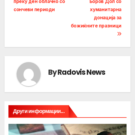
преку ден облачно со
Боров Дол со
navigation
сончеви периоди
хуманитарна
донација за
божиќните празници
By
Radovis News
Други информации...