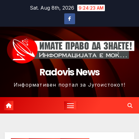
Skip
Sat. Aug 8th, 2026
9:24:26 AM
to
content
Radovis News
Информативен портал за Југоистокот!