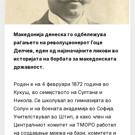
Македонија денеска го одбележува
раѓањето на револуционерот Гоце
Делчев, еден од најзначајните ликови во
историјата на борбата за македонската
државност.
Роден е на 4 февруари 1872 година во
Кукуш, во семејството на Султана и
Никола. Се школувал во гимназијата во
Солун и на Воената академија во Софија.
Учителствувал во Штип, а како член на
Централниот комитет на ТМОРО работел
на создавање мрежа на бази, комитети и