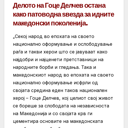
Делото на Гоце Делчев остана
како патоводна ѕвезда за идните
македонски поколенија.
„Секој народ во епохата на своето
национално оформување и ослободување
раѓа и такви херои што се јавуваат како
најдобри и најценети претставници на
народните борби и гледања. Така и
македонскиот народ во епохата на своето
национално оформување исфрли од
својата средина еден таков национален
херој – Гоце Делчев, кој целиот свој живот
се бореше за слободата на независноста
на Македонија и со својата крв ги
цементира основите на македонската