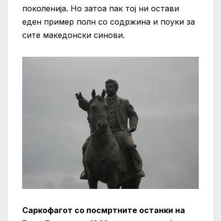
поколенија. Но затоа пак тој ни остави
еден пример полн со содржина и поуки за
сите македонски синови.
Саркофагот со посмртните останки на