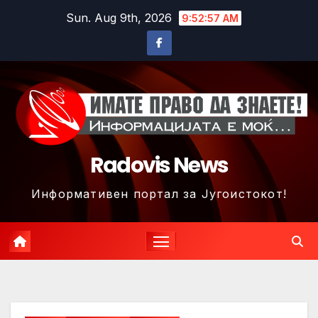
Skip
Sun. Aug 9th, 2026
9:53:00 AM
to
content
Radovis News
Информативен портал за Југоистокот!