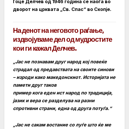
Гоце Делчев од 1946 година се наоѓа во
дворот на црквата „Св. Спас“ во Скопје.
На денот на неговото раѓање,
издвојуваме дел од мудростите
кои ги кажал Делчев.
„Јас не познавам друг народ кој повеќе
страдал од предавствата на своите синови
– изроди како македонскиот. Историјата не
памети друг таков
пример кога еден ист народ по традиција,
јазик и вера се разделува на разни
спротивни страни, една од друга потуѓа.“
„Јас не сакам востание со луѓе што ќе ме