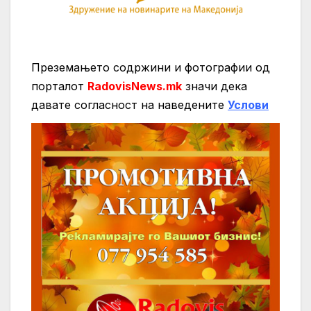
Преземањето содржини и фотографии од
порталот
RadovisNews.mk
значи дека
давате согласност на нaведените
Услови