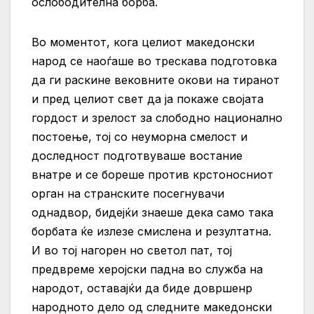
ослободителна борба.
Во моментот, кога целиот македонски
народ се наоѓаше во трескава подготовка
да ги раскине вековните окови на тиранот
и пред целиот свет да ја покаже својата
гордост и зрелост за слободно национално
постоење, тој со неуморна смелост и
доследност подготвуваше востание
внатре и се бореше против крстоносниот
орган на странските посегнувачи
однадвор, бидејќи знаеше дека само така
борбата ќе излезе смислена и резултатна.
И во тој нагорен но светол пат, тој
предвреме херојски падна во служба на
народот, оставајќи да биде довршенр
народното дело од следните македонски