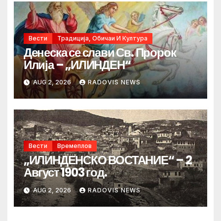
Вести
Традиција, Обичаи И Култура
Денеска се слави Св. Пророк
Илија – „ИЛИНДЕН“
AUG 2, 2026
RADOVIS NEWS
Вести
Времеплов
„ИЛИНДЕНСКО ВОСТАНИЕ“ – 2
Август 1903 год.
AUG 2, 2026
RADOVIS NEWS