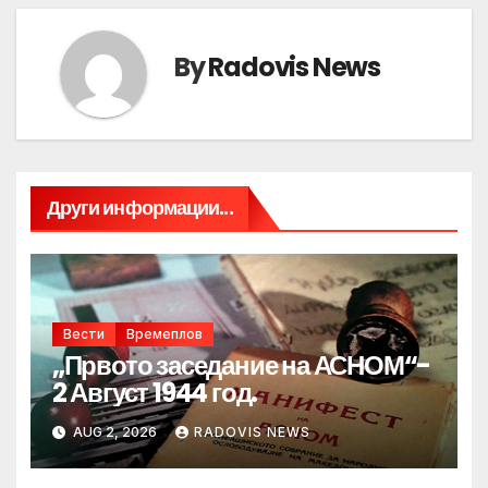
By
Radovis News
Други информации...
Вести
Времеплов
„Првото заседание на АСНОМ“-
2 Август 1944 год.
AUG 2, 2026
RADOVIS NEWS