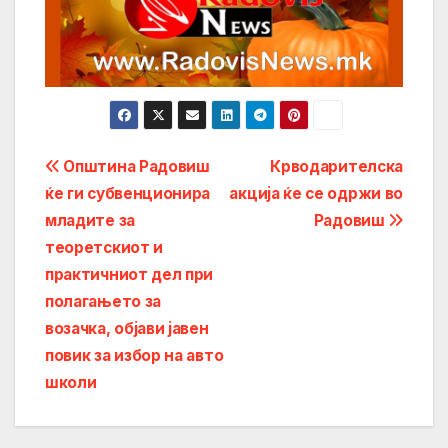
Post
Општина Радовиш
Крводарителска
ќе ги субвенционира
акција ќе се одржи во
navigation
младите за
Радовиш
теоретскиот и
практичниот дел при
полагањето за
возачка, објави јавен
повик за избор на авто
школи