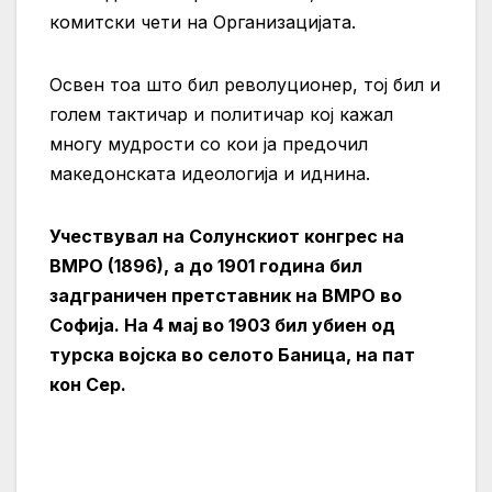
комитски чети на Организацијата.
Освен тоа што бил револуционер, тој бил и
голем тактичар и политичар кој кажал
многу мудрости со кои ја предочил
македонската идеологија и иднина.
Учествувал на Солунскиот конгрес на
ВМРО (1896), а до 1901 година бил
задграничен претставник на ВМРО во
Софија. На 4 мај во 1903 бил убиен од
турска војска во селото Баница, на пат
кон Сер.