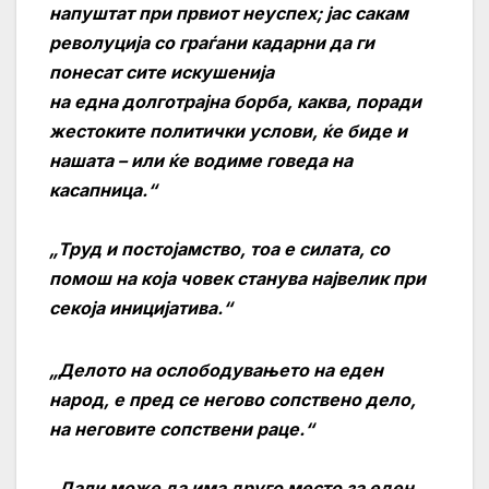
напуштат при првиот неуспех; јас сакам
револуција со граѓани кадарни да ги
понесат сите искушенија
на една долготрајна борба, каква, поради
жестоките политички услови, ќе биде и
нашата – или ќе водиме говеда на
касапница.“
„Труд и постојамство, тоа е силата, со
помош на која човек станува највелик при
секоја иницијатива.“
„Делото на ослободувањето на еден
народ, е пред се негово сопствено дело,
на неговите сопствени раце.“
„Дали може да има друго место за еден