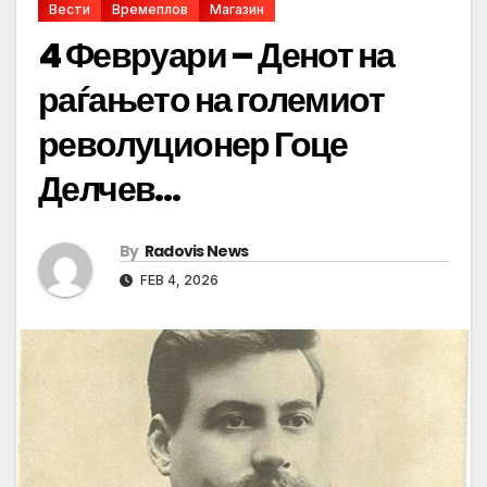
Вести
Времеплов
Магазин
4 Февруари – Денот на
раѓањето на големиот
револуционер Гоце
Делчев…
By
Radovis News
FEB 4, 2026