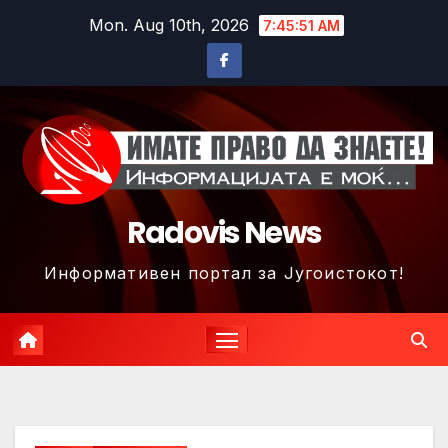
Skip
Mon. Aug 10th, 2026
7:45:53 AM
to
content
Radovis News
Информативен портал за Југоистокот!