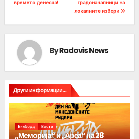
navigation
времето денеска!
градоначалници на
локалните избори
By
Radovis News
Други информации...
Билборд
Вести
„Меморија“ и „Ареа“ на 28