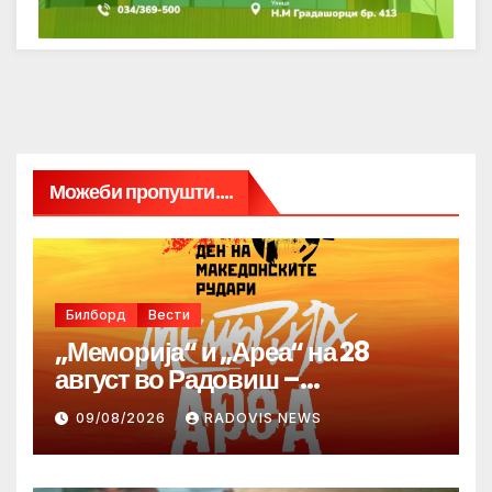
Можеби пропушти....
Билборд
Вести
„Меморија“ и „Ареа“ на 28
август во Радовиш –
продолжува традицијата за
09/08/2026
RADOVIS NEWS
Денот на македонските рудари