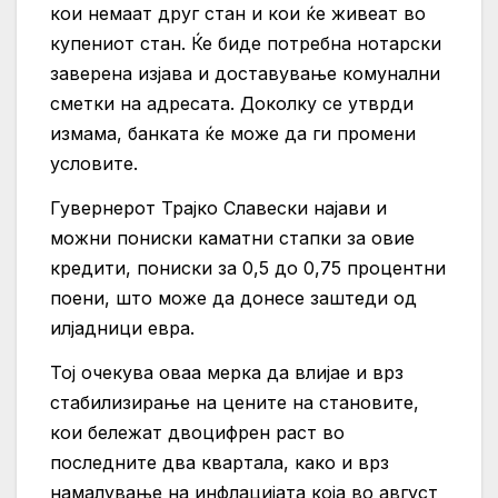
кои немаат друг стан и кои ќе живеат во
купениот стан. Ќе биде потребна нотарски
заверена изјава и доставување комунални
сметки на адресата. Доколку се утврди
измама, банката ќе може да ги промени
условите.
Гувернерот Трајко Славески најави и
можни пониски каматни стапки за овие
кредити, пониски за 0,5 до 0,75 процентни
поени, што може да донесе заштеди од
илјадници евра.
Тој очекува оваа мерка да влијае и врз
стабилизирање на цените на становите,
кои бележат двоцифрен раст во
последните два квартала, како и врз
намалување на инфлацијата која во август