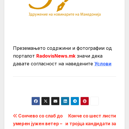
Преземањето содржини и фотографии од
порталот
RadovisNews.mk
значи дека
давате согласност на нaведените
Услови
Post
Сончево со слаб до
Конче со шест листи
умерен јужен ветер –
и тројца кандидати за