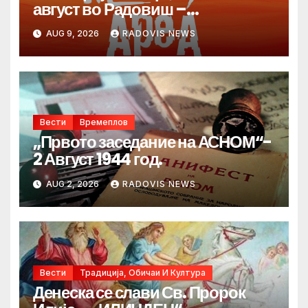
август во Радовиш –
продолжува традицијата за
AUG 9, 2026
RADOVIS NEWS
Денот на македонските рудари
Вести
Времеплов
„Првото заседание на АСНОМ“-
2 Август 1944 год.
AUG 2, 2026
RADOVIS NEWS
Вести
Традиција, Обичаи И Култура
Денеска се слави Св. Пророк