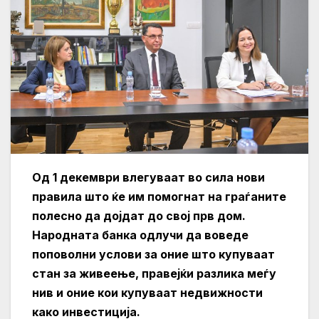
Од 1 декември влегуваат во сила нови
правила што ќе им помогнат на граѓаните
полесно да дојдат до свој прв дом.
Народната банка одлучи да воведе
поповолни услови за оние што купуваат
стан за живеење, правејќи разлика меѓу
нив и оние кои купуваат недвижности
како инвестиција.