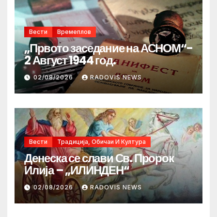
Вести
Времеплов
„Првото заседание на АСНОМ“-
2 Август 1944 год.
02/08/2026
RADOVIS NEWS
Вести
Традиција, Обичаи И Култура
Денеска се слави Св. Пророк
Илија – „ИЛИНДЕН“
02/08/2026
RADOVIS NEWS