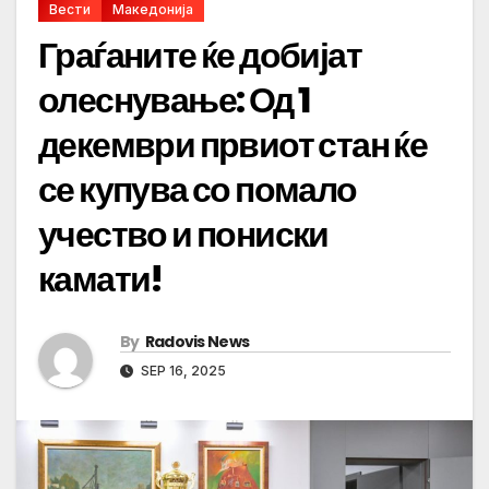
Вести
Македонија
Граѓаните ќе добијат
олеснување: Од 1
декември првиот стан ќе
се купува со помало
учество и пониски
камати!
By
Radovis News
SEP 16, 2025