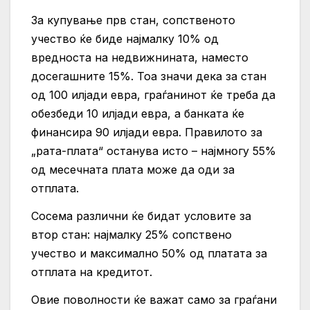
За купување прв стан, сопственото
учество ќе биде најмалку 10% од
вредноста на недвижнината, наместо
досегашните 15%. Тоа значи дека за стан
од 100 илјади евра, граѓанинот ќе треба да
обезбеди 10 илјади евра, а банката ќе
финансира 90 илјади евра. Правилото за
„рата-плата“ останува исто – најмногу 55%
од месечната плата може да оди за
отплата.
Сосема различни ќе бидат условите за
втор стан: најмалку 25% сопствено
учество и максимално 50% од платата за
отплата на кредитот.
Овие поволности ќе важат само за граѓани