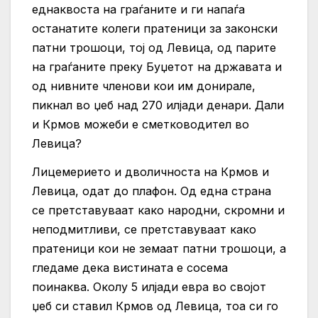
еднаквоста на граѓаните и ги напаѓа
останатите колеги пратеници за законски
патни трошоци, тој од Левица, од парите
на граѓаните преку Буџетот на државата и
од нивните членови кои им донирале,
пикнал во џеб над 270 илјади денари. Дали
и Крмов можеби е сметководител во
Левица?
Лицемерието и дволичноста на Крмов и
Левица, одат до плафон. Од една страна
се претставуваат како народни, скромни и
неподмитливи, се претставуваат како
пратеници кои не земаат патни трошоци, а
гледаме дека вистината е сосема
поинаква. Околу 5 илјади евра во својот
џеб си ставил Крмов од Левица, тоа си го