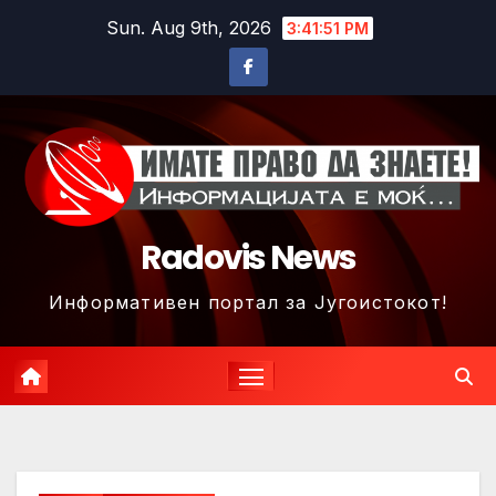
Skip
Sun. Aug 9th, 2026
3:41:54 PM
to
content
Radovis News
Информативен портал за Југоистокот!