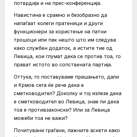
потврдија и на прес-конференција.
Навистина е срамно и безобразно да
напаѓаат колеги пратеници и други
функционери за користење на патни
трошоци или пак нешто што им следува
како службен додаток, а истите тие од
Левица, кои глумат дека се против тоа, го
прават истото во сопствената партија.
Оттука, го поставуваме прашањето, дали
и Крмов сега ќе рече дека е
сметководител? Доколку и тој излезе дека
е сметководител во Левица, знае ли дека
тоа е противзаконски? Или за Левица
можеби тоа не важи?
Почитувани граѓани, лажните аскети како