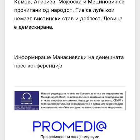
Крмов, Апасиев, Мојсоска и Мециновиќ се
прочитани од народот. Тие се луѓе кои
немаат вистински став и доблест. Левица
е демаскирана.
Информираше Манасиевски на денешната
прес конференција