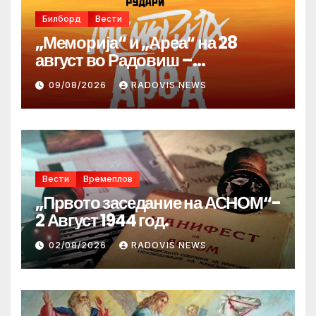
Билборд
Вести
„Меморија“ и „Ареа“ на 28
август во Радовиш –
продолжува традицијата за
09/08/2026
RADOVIS NEWS
Денот на македонските рудари
Вести
Времеплов
„Првото заседание на АСНОМ“-
2 Август 1944 год.
02/08/2026
RADOVIS NEWS