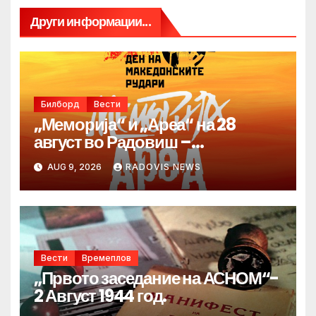
Други информации...
Билборд
Вести
„Меморија“ и „Ареа“ на 28
август во Радовиш –
продолжува традицијата за
AUG 9, 2026
RADOVIS NEWS
Денот на македонските рудари
Вести
Времеплов
„Првото заседание на АСНОМ“-
2 Август 1944 год.