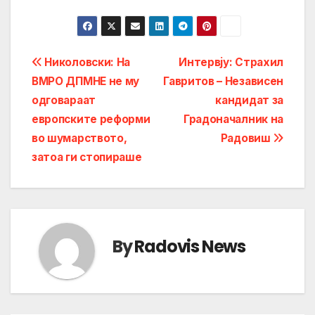
Post
Николовски: На
Интервју: Страхил
ВМРО ДПМНЕ не му
Гавритов – Независен
navigation
одговараат
кандидат за
европските реформи
Градоначалник на
во шумарството,
Радовиш
затоа ги стопираше
By
Radovis News