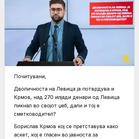
Почитувани,
Дволичноста на Левица ја потврдува и
Крмов, над 270 илјади денари од Левица
пикнал во својот џеб, дали и тој е
сметководител?
Борислав Крмов кој се претставува како
аскет, кој е гласен во јавноста за