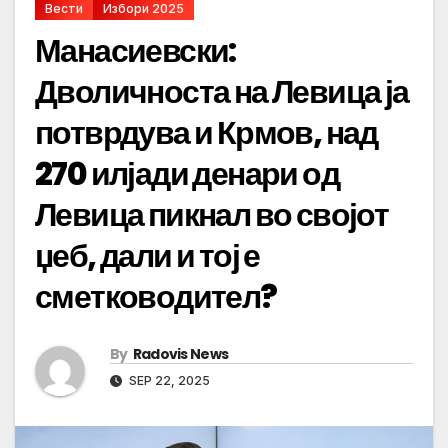
Вести
Избори 2025
Манасиевски:
Дволичноста на Левица ја
потврдува и Крмов, над
270 илјади денари од
Левица пикнал во својот
џеб, дали и тој е
сметководител?
By
Radovis News
SEP 22, 2025