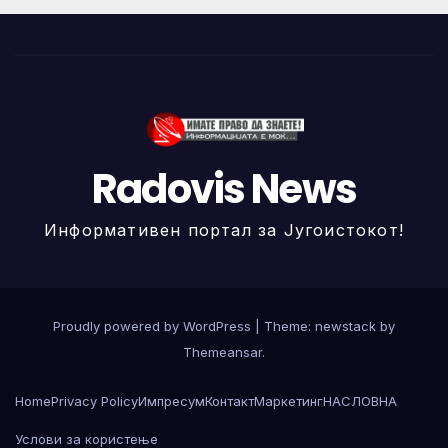
Radovis News
Информативен портал за Југоистокот!
Proudly powered by WordPress
|
Theme: newstack by
Themeansar
.
Home
Privacy Policy
Импресум
Контакт
Маркетинг
НАСЛОВНА
Услови за користење