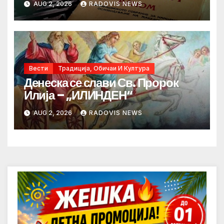
AUG 2, 2026
RADOVIS NEWS
Вести
Традиција, Обичаи И Култура
Денеска се слави Св. Пророк
Илија – „ИЛИНДЕН“
AUG 2, 2026
RADOVIS NEWS