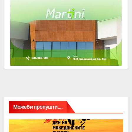
Можеби пропушти....