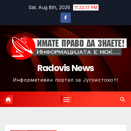
Skip
Sat. Aug 8th, 2026
11:22:20 PM
to
content
Radovis News
Информативен портал за Југоистокот!