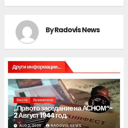
By
Radovis News
Други информации...
Вести
Времеплов
„Првото заседание на АСНОМ“-
2 Август 1944 год.
AUG 2, 2026
RADOVIS NEWS