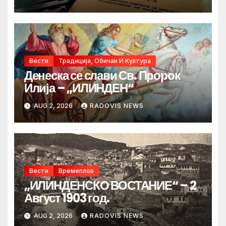
Вести
Традиција, Обичаи И Култура
Денеска се слави Св. Пророк
Илија – „ИЛИНДЕН“
AUG 2, 2026
RADOVIS NEWS
Вести
Времеплов
„ИЛИНДЕНСКО ВОСТАНИЕ“ – 2
Август 1903 год.
AUG 2, 2026
RADOVIS NEWS