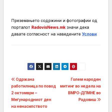
Преземањето содржини и фотографии од
порталот
RadovisNews.mk
значи дека
давате согласност на нaведените
Услови
Post
Одржана
Голем народен
работилница по повод
митинг во недела на
navigation
2 октомври –
ВМРО-ДПМНЕ во
Меѓународниот ден
Радовиш
на ненасилството