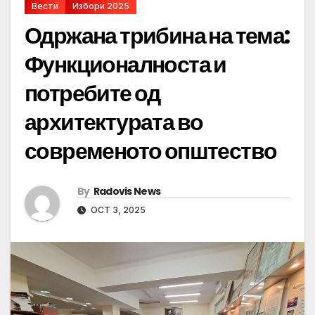
Вести
Избори 2025
Одржана трибина на тема:
Функционалноста и
потребите од
архитектурата во
современото општество
By
Radovis News
OCT 3, 2025