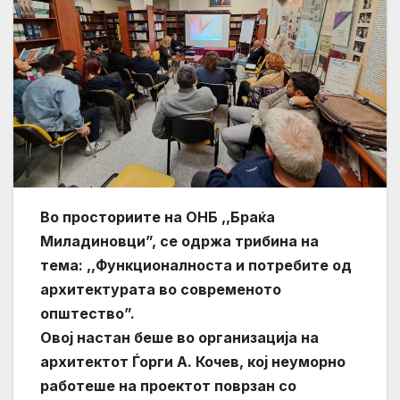
Во просториите на ОНБ ,,Браќа
Миладиновци”, се одржа трибина на
тема: ,,Функционалноста и потребите од
архитектурата во современото
општество”.
Овој настан беше во организација на
архитектот Ѓорги А. Кочев, кој неуморно
работеше на проектот поврзан со