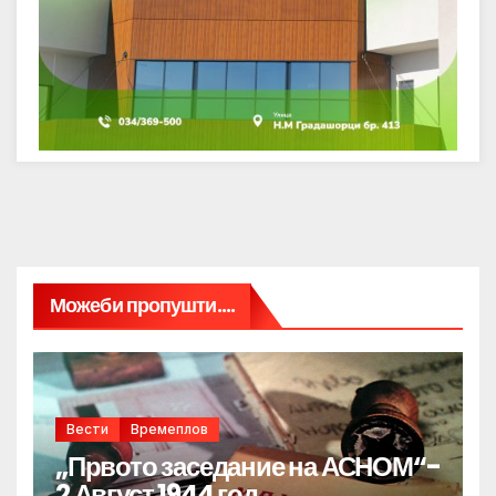
Можеби пропушти....
Вести
Времеплов
„Првото заседание на АСНОМ“-
2 Август 1944 год.