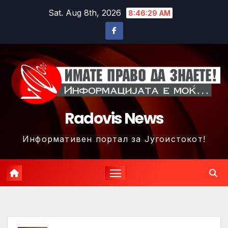
Skip
Sat. Aug 8th, 2026
8:46:32 AM
to
content
Radovis News
Информативен портал за Југоистокот!