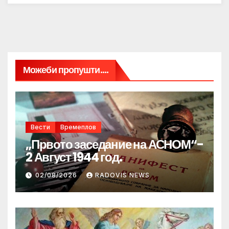
Можеби пропушти....
Вести
Времеплов
„Првото заседание на АСНОМ“-
2 Август 1944 год.
02/08/2026
RADOVIS NEWS