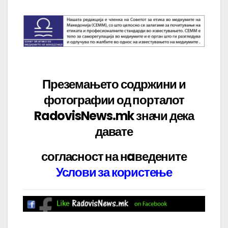
Преземањето содржини и
фотографии од порталот
RadovisNews.mk значи дека
давате
согласност на нaведените
Услови за користење