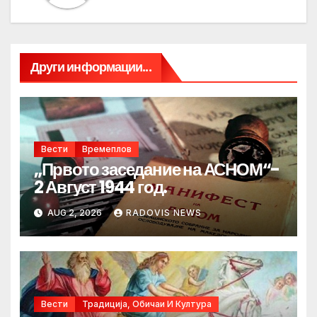
Други информации...
Вести
Времеплов
„Првото заседание на АСНОМ“-
2 Август 1944 год.
AUG 2, 2026
RADOVIS NEWS
Вести
Традиција, Обичаи И Култура