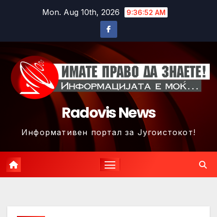
Skip
Mon. Aug 10th, 2026
9:36:55 AM
to
content
Radovis News
Информативен портал за Југоистокот!