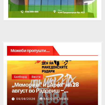
Можеби пропушти....
Билборд
Вести
„Меморија“ и „Ареа“ на 28
август во Радовиш –
продолжува традицијата за
09/08/2026
RADOVIS NEWS
Денот на македонските рудари