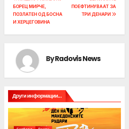
Post
БОРЕЦ МИРЧЕ,
ПОЕФТИНУВААТ ЗА
navigation
ПОЗЛАТЕН ОД БОСНА
ТРИ ДЕНАРИ
И ХЕРЦЕГОВИНА
By
Radovis News
Други информации...