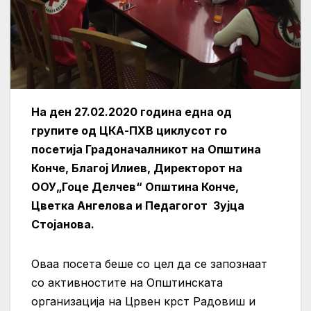
На ден 27.02.2020 година една од
групите од ЦКА-ПХВ циклусот го
посетија Градоначалникот на Општина
Конче, Благој Илиев, Директорот на
ООУ„Гоце Делчев“ Општина Конче,
Цветка Ангелова и Педагогот Зујца
Стојанова.
Оваа посета беше со цел да се запознаат
со активностите на Општинската
организација на Црвен крст Радовиш и