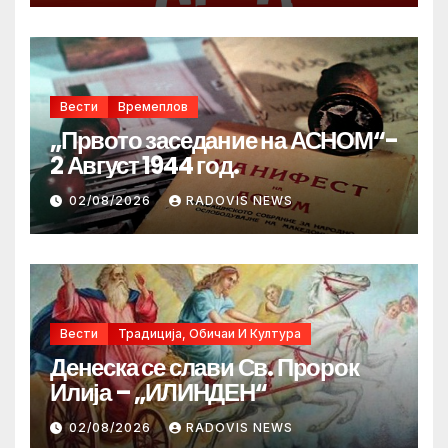
Вести
Времеплов
„Првото заседание на АСНОМ“-
2 Август 1944 год.
02/08/2026
RADOVIS NEWS
Вести
Традиција, Обичаи И Култура
Денеска се слави Св. Пророк
Илија – „ИЛИНДЕН“
02/08/2026
RADOVIS NEWS