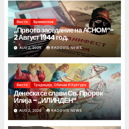
Вести
Времеплов
„Првото заседание на АСНОМ“-
2 Август 1944 год.
AUG 2, 2026
RADOVIS NEWS
Вести
Традиција, Обичаи И Култура
Денеска се слави Св. Пророк
Илија – „ИЛИНДЕН“
AUG 2, 2026
RADOVIS NEWS