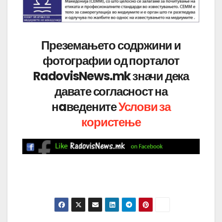
Преземањето содржини и
фотографии од порталот
RadovisNews.mk значи дека
давате согласност на
нaведените
Услови за
користење