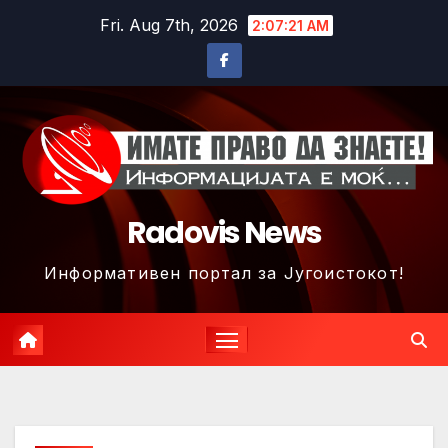
Skip
Fri. Aug 7th, 2026
2:07:24 AM
to
content
Radovis News
Информативен портал за Југоистокот!