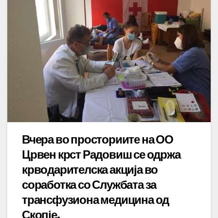
Вчера во просториите на ОО
Црвен крст Радовиш се одржа
крводарителска акција во
соработка со Службата за
трансфузиона медицина од
Скопје.