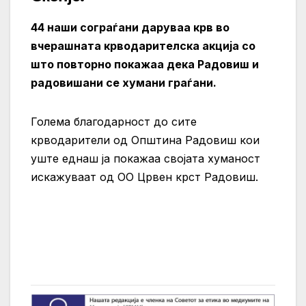
44 наши сограѓани даруваа крв во
вчерашната крводарителска акција со
што повторно покажаа дека Радовиш и
радовишани се хумани граѓани.
Голема благодарност до сите
крводарители од Општина Радовиш кои
уште еднаш ја покажаа својата хуманост
искажуваат од ОО Црвен крст Радовиш.