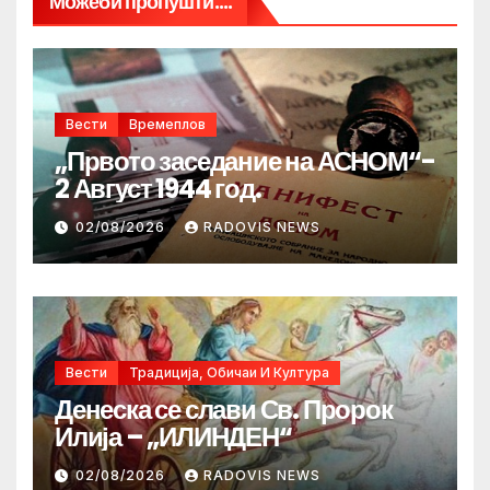
Можеби пропушти....
Вести
Времеплов
„Првото заседание на АСНОМ“-
2 Август 1944 год.
02/08/2026
RADOVIS NEWS
Вести
Традиција, Обичаи И Култура
Денеска се слави Св. Пророк
Илија – „ИЛИНДЕН“
02/08/2026
RADOVIS NEWS