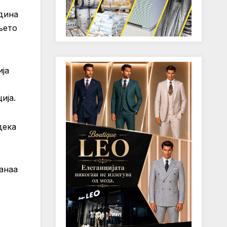
одина
њето
ја
ија.
дека
танаа