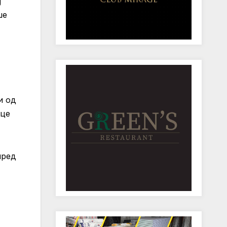
ј
ше
и од
оце
пред