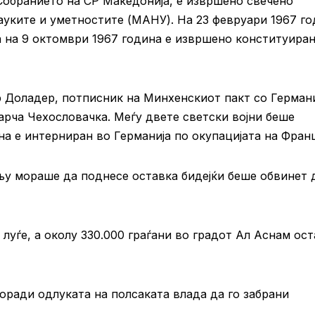
 Собранието на СР Македонија, е извршено свечено
ауките и уметностите (МАНУ). На 23 февруари 1967 г
а на 9 октомври 1967 година е извршено конституира
 Доладер, потписник на Минхенскиот пакт со Германи
парча Чехословачка. Меѓу двете светски војни беше
на е интерниран во Германија по окупацијата на Франц
у мораше да поднесе оставка бидејќи беше обвинет 
 луѓе, а околу 330.000 граѓани во градот Ал Аснам ос
ради одлуката на полсаката влада да го забрани