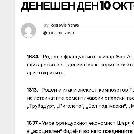
ДЕНЕШЕН ДЕН 10 ОК
By
Radovis News
OCT 10, 2023
1684.-
Роден е францускиот сликар Жан Ан
сликарство е со деликатен колорит и осет
аристократите.
1813.-
Роден е италијанскиот композитор Ѓу
најистакнатите романтичарски оперски творц
„Трубадур“, „Риголето“, „Бал под маски“, „
1837.-
Умре францускиот економист Шарл Ф
е „асоцијален“ бидејки во него поединците 