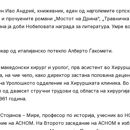
ден Иво Андриќ, книжевник, еден од најголемите српс
а и прочуените романи „Мостот на Дрина“, „Травничка
ина ја доби Нобеловата награда за литература. Умре в
икар од италијанско потекло Алберто Ѓакомети.
 македонски хирург и уролог, прв асистент во Хирур
а, на чие чело, како директор застана половина децен
 на Уролошкото одделение на Хируршката клиника. Во
 од дваесет стручни трудови од областа на хирургија
1961 година.
Стојанов – Мире, професор по историја, учесник во Н
ание на АСНОМ. На Второто заседание на АСНОМ е изб