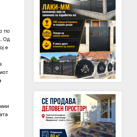
р по
. Од
ј е
е
иот
а
омии
ата