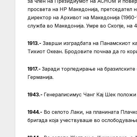
за член на Президиумот на АСНОМ и повер
просвета на НР Македонија, претседател н
директор на Архивот на Македонија (1960-
служба во Македонија. Умре во Скопје, на 
1913.-
Заврши изградбата на Панамскиот кан
Тихиот Океан. Бродовите почнаа да го кори
1917.-
Заради торпедирање на бразилските б
Германија.
1943.-
Генералисимус Чанг Кај Шек положи 
1944.-
Во селото Лаки, на планината Плач
бригада која учествуваше во ослободување