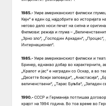
1985.-
Умре американскиот филмски глумец
Кејн“ е еден од најдобрите во историјата н
негово дело носи печат на силна и оригина
Филмови: режија и глума – „Величенственит
„Зрно зло“, „Господин Аркаден“, „Процес“, 
Интернационал“.
1985.-
Умре американскиот филмски и теат
Бринер, еднакво добар во карактерните, а
„Кралот и јас“ е награден со Оскар, а во 
„Десетте божји заповеди“, „Анастасија“, „
величенствени“, „Тарас Буљба“, „Западен св
1990.-
СССР и Германија потпишаа договор
крајот на 1994 година. Во тоа време во Гер