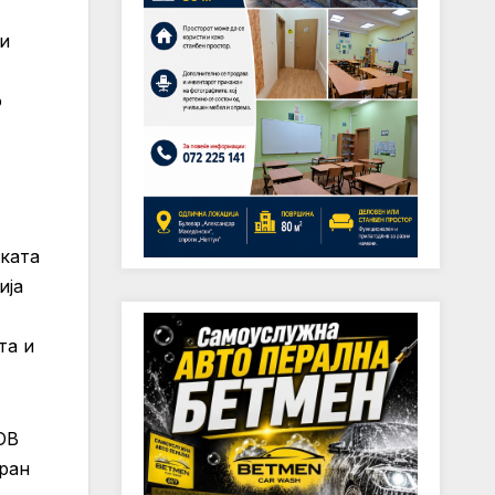
ки
о
шката
ија
та и
ОВ
ран