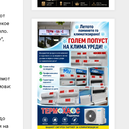
от
екое
ело.
“,
лмот
мови:
 до
и на