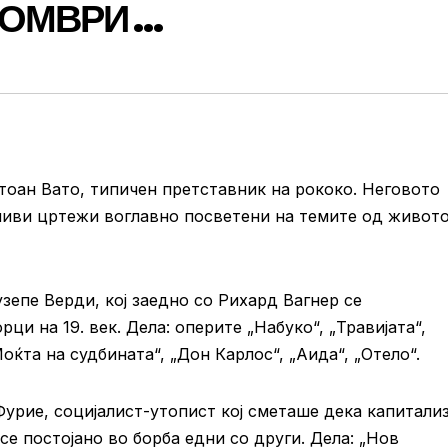
ТОМВРИ …
тоан Вато, типичен претставник на рококо. Неговото
ливи цртежи воглавно посветени на темите од живото
зепе Верди, кој заедно со Рихард Вагнер се
и на 19. век. Дела: оперите „Набуко“, „Травијата“,
Моќта на судбината“, „Дон Карлос“, „Аида“, „Отело“.
урие, социјалист-утопист кој сметаше дека капитали
се постојано во борба едни со други. Дела: „Нов