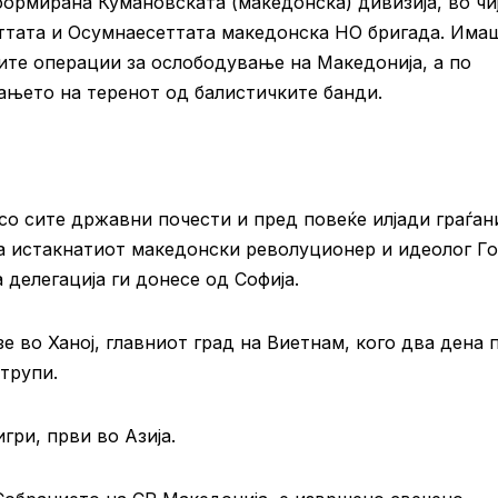
ормирана Кумановската (македонска) дивизија, во чи
ттата и Осумнаесеттата македонска НО бригада. Има
ите операции за ослободување на Македонија, а по
њето на теренот од балистичките банди.
 со сите државни почести и пред повеќе илјади граѓан
а истакнатиот македонски револуционер и идеолог Г
делегација ги донесе од Софија.
 во Ханој, главниот град на Виетнам, кого два дена 
трупи.
гри, први во Азија.