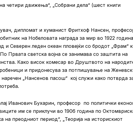
 на четири движења“, „Собрани дела“ (шест книги
увач, дипломат и хуманист Фритхоф Нансен, професо
добитник на Нобеловата награда за мир во 1922 година
д и Северен леден океан пловејќи со бродот „Фрам“ ко
 По Првата светска војна се занимава со заштита на
нства. Како висок комесар во Друштвото на народит
заробеници и придонесува за потпишување на Женевск
 наречен „Нансенов пасош“ кој служи како потврда з
потреба.
лај Иванович Бухарин, професор по политички екон
виците им се приклучи во 1906 година по Октомвриск
ка на преодниот период“, „Теорија на историскиот