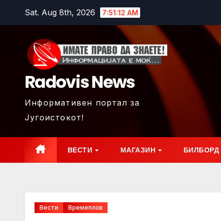
Skip
Sat. Aug 8th, 2026
7:51:14 AM
to
content
Radovis News
Информативен портал за
Југоистокот!
ВЕСТИ
МАГАЗИН
БИЛБОРД
Вести
Времеплов