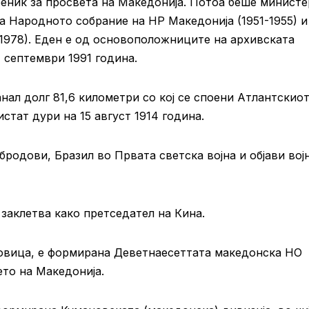
еник за просвета на Македонија. Потоа беше министе
а Народното собрание на НР Македонија (1951-1955) и
1978). Еден е од основоположниците на архивската
4 септември 1991 година.
ал долг 81,6 километри со кој се споени Атлантскиот
стат дури на 15 август 1914 година.
родови, Бразил во Првата светска војна и објави вој
заклетва како претседател на Кина.
ковица, е формирана Деветнаесеттата македонска НО
то на Македонија.