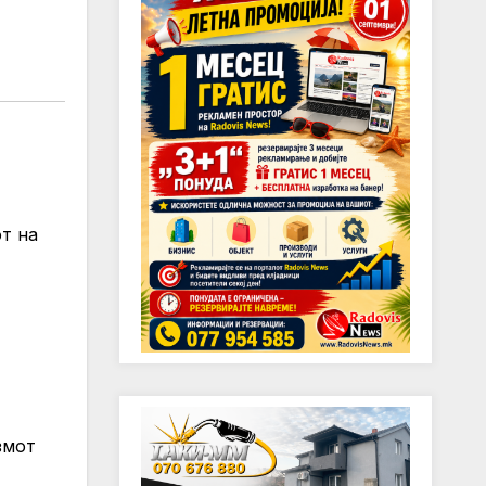
т на
змот