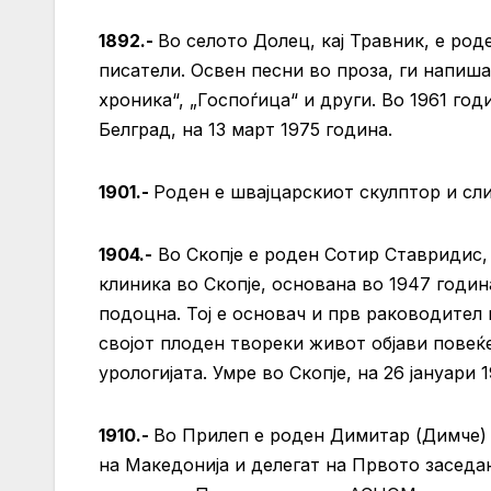
1892.-
Во селото Долец, кај Травник, е ро
писатели. Освен песни во проза, ги напиш
хроника“, „Госпоѓица“ и други. Во 1961 год
Белград, на 13 март 1975 година.
1901.-
Роден е швајцарскиот скулптор и сл
1904.-
Во Скопје е роден Сотир Ставридис,
клиника во Скопје, основана во 1947 годин
подоцна. Тој е основач и прв раководител
својот плоден твореки живот објави повеќе
урологијата. Умре во Скопје, на 26 јануари 
1910.-
Во Прилеп е роден Димитар (Димче) 
на Македонија и делегат на Првото засед