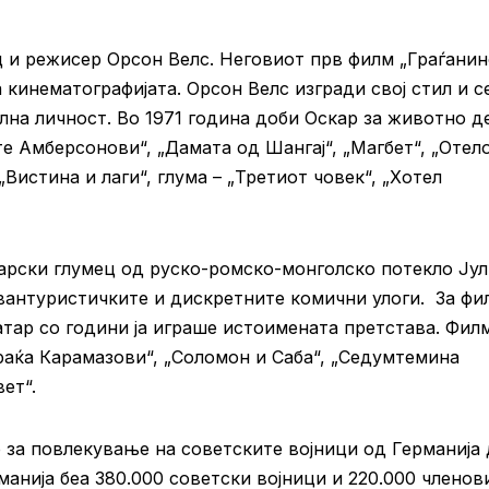
 и режисер Орсон Велс. Неговиот прв филм „Граѓанин
а кинематографијата. Орсон Велс изгради свој стил и с
лна личност. Во 1971 година доби Оскар за животно д
е Амберсонови“, „Дамата од Шангај“, „Магбет“, „Отело
„Вистина и лаги“, глума – „Третиот човек“, „Хотел
арски глумец од руско-ромско-монголско потекло Јул
вантуристичките и дискретните комични улоги. За фи
театар со години ја играше истоимената претстава. Фил
Браќа Карамазови“, „Соломон и Саба“, „Седумтемина
ет“.
 за повлекување на советските војници од Германија
манија беа 380.000 советски војници и 220.000 членов