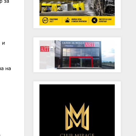
р за
 и
на на