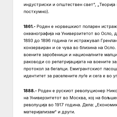
индустриски и општествен свет“, „Теорија
постхумно).
1861.-
Роден е норвешкиот поларен истраж
океанографија на Универзитетот во Осло, 
1893 до 1896 година ги истражувал Гренлан
конзервиран и се чува во близина на Осло.
воените заробеници и националните малци
раководи со репатријацијата на воените 
протокол за бегалци. Емигрантскиот пасош
идентитет за раселените луѓе и сега е во у
1888.-
Роден е рускиот револуционер Нико
на Универзитетот во Москва, кој на бољше
револуција во 1917 година. Дела: „Економи
материјализам“ и други.