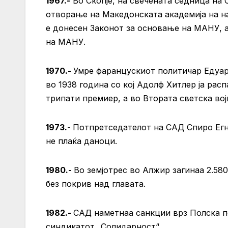
1967.-
Во Скопје, на свечената седница на
отворање на Македонската академија на н
е донесен Законот за основање на МАНУ, 
на МАНУ.
1970.-
Умре фаранцускиот политичар Едуар
во 1938 година со кој Адолф Хитлер ја рас
трипати премиер, а во Втората светска вој
1973.-
Потпретседателот на САД Спиро Егњ
не плаќа даноци.
1980.-
Во земјотрес во Алжир загинаа 2.580
без покрив над главата.
1982.-
САД наметнаа санкции врз Полска по
синдикатот „Солидарност“.