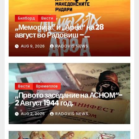
Билборд
Вести
„Меморија“ и „Ареа“ на 28
август во Радовиш –
продолжува традицијата за
AUG 9, 2026
RADOVIS NEWS
Денот на македонските рудари
Вести
Времеплов
„Првото заседание на АСНОМ“-
2 Август 1944 год.
AUG 2, 2026
RADOVIS NEWS