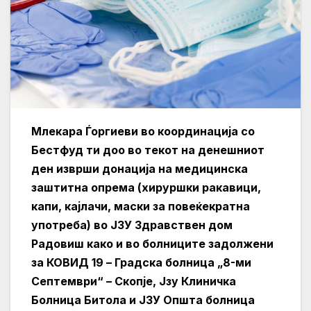
Млекара Ѓоргиеви во координација со
Бестфуд ти доо во текот на денешниот
ден изврши донација на медицинска
заштитна опрема (хируршки ракавици,
капи, кајлачи, маски за повеќекратна
употреба) во ЈЗУ Здравствен дом
Радовиш како и во болниците задолжени
за КОВИД 19 – Градска болница „8-ми
Септември“ – Скопје, Јзу Клиничка
Болница Битола и ЈЗУ Општа болница