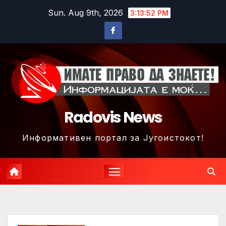
Skip
Sun. Aug 9th, 2026
3:13:55 PM
to
content
Radovis News
Информативен портал за Југоистокот!