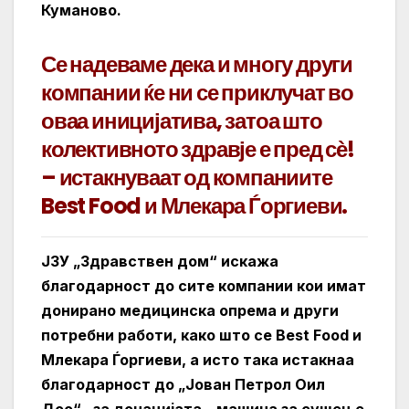
Куманово.
Се надеваме дека и многу други
компании ќе ни се приклучат во
оваа иницијатива, затоа што
колективното здравје е пред сѐ!
– истакнуваат од компаниите
Best Food и Млекара Ѓоргиеви.
ЈЗУ „Здравствен дом“ искажа
благодарност до сите компании кои имат
донирано медицинска опрема и други
потребни работи, како што се Best Food и
Млекара Ѓоргиеви, а исто така истакнаа
благодарност до „
Јован Петрол Оил
Доо“ , за донацијата – машина за сушење