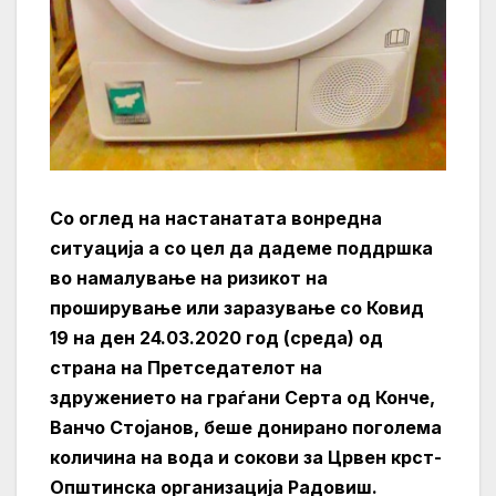
Со оглед на настанатата вонредна
ситуација а со цел да дадеме поддршка
во намалување на ризикот на
проширување или заразување со Ковид
19 на ден 24.03.2020 год (
среда) од
страна на Претседателот на
здружението на граѓани Серта од Конче,
Ванчо Стојанов, беше донирано поголема
количина на вода и сокови за Црвен крст-
Општинска организација Радовиш.