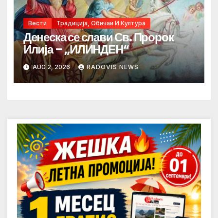
Вести
Традиција, Обичаи И Култура
Денеска се слави Св. Пророк
Илија – „ИЛИНДЕН“
AUG 2, 2026
RADOVIS NEWS