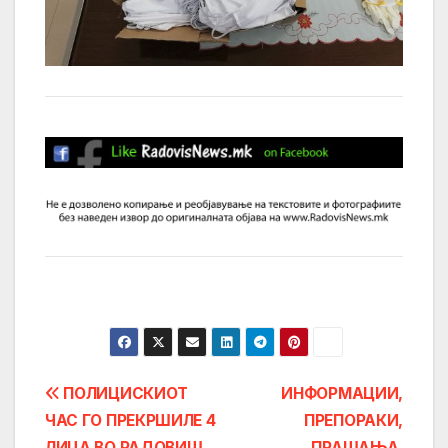
Post
ПОЛИЦИСКИОТ
ИНФОРМАЦИИ,
ЧАС ГО ПРЕКРШИЛЕ 4
ПРЕПОРАКИ,
navigation
ЛИЦА ВО РАДОВИШ
ПРАШАЊА,