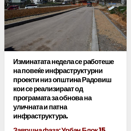
Изминатата недела се работеше
на повеќе инфраструктурни
проекти низ општина Радовиш
кои се реализираат од
програмата за обнова на
уличната и патна
инфраструктура.
Завршна фаза: Урбан Блок 15