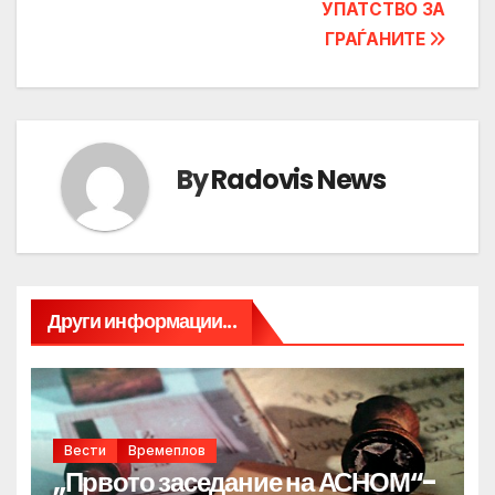
УПАТСТВО ЗА
ГРАЃАНИТЕ
By
Radovis News
Други информации...
Вести
Времеплов
„Првото заседание на АСНОМ“-