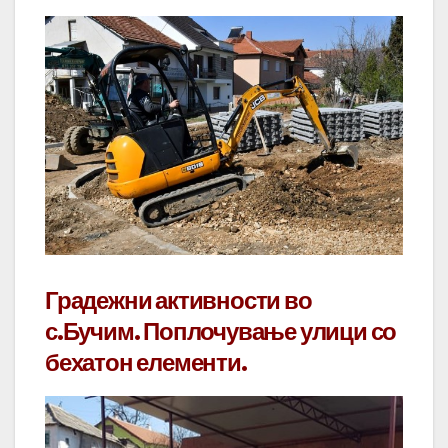
Градежни активности во
с.Бучим. Поплочување улици со
бехатон елементи.