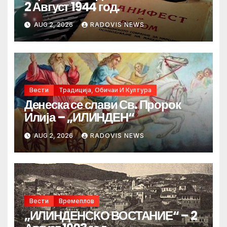
2 Август 1944 год.
AUG 2, 2026
RADOVIS NEWS
Вести
Традиција, Обичаи И Култура
Денеска се слави Св. Пророк
Илија – „ИЛИНДЕН“
AUG 2, 2026
RADOVIS NEWS
Вести
Времеплов
„ИЛИНДЕНСКО ВОСТАНИЕ“ – 2