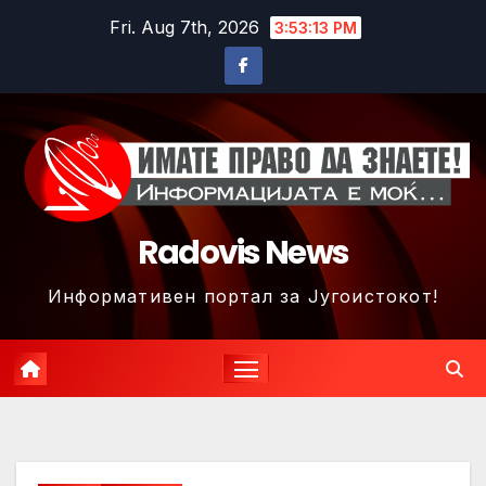
Skip
Fri. Aug 7th, 2026
3:53:16 PM
to
content
Radovis News
Информативен портал за Југоистокот!