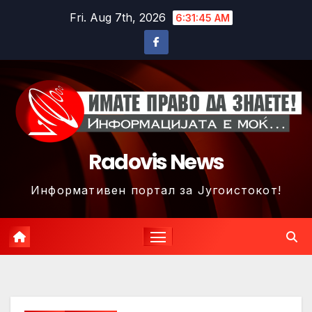
Skip
Fri. Aug 7th, 2026
6:31:48 AM
to
content
Radovis News
Информативен портал за Југоистокот!