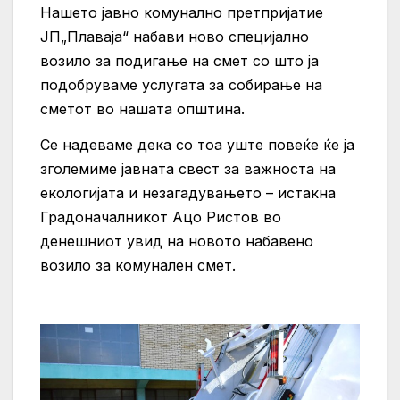
Нашето јавно комунално претпријатие
ЈП„Плаваја“ набави ново специјално
возило за подигање на смет со што ја
подобруваме услугата за собирање на
сметот во нашата општина.
Се надеваме дека со тоа уште повеќе ќе ја
зголемиме јавната свест за важноста на
екологијата и незагадувањето – истакна
Градоначалникот Ацо Ристов во
денешниот увид на новото набавено
возило за комунален смет.