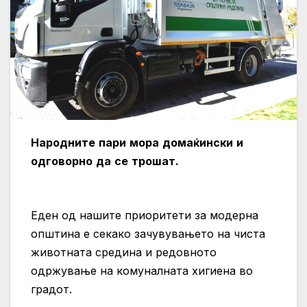
Народните
пари
мора
домаќински
и
одговорно
да
се
трошат
.
Еден од нашите приоритети за модерна
општина е секако зачувувањето на чиста
животната средина и редовното
одржување на комуналната хигиена во
градот.