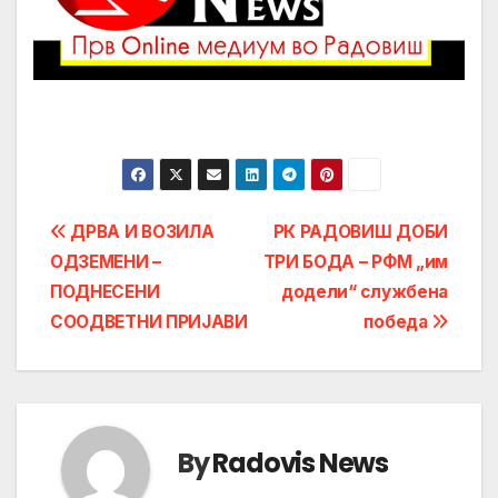
Post
ДРВА И ВОЗИЛА
РК РАДОВИШ ДОБИ
ОДЗЕМЕНИ –
ТРИ БОДА – РФМ „им
navigation
ПОДНЕСЕНИ
додели“ службена
СООДВЕТНИ ПРИЈАВИ
победа
By
Radovis News