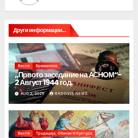
Други информации...
Вести
Времеплов
„Првото заседание на АСНОМ“-
2 Август 1944 год.
AUG 2, 2026
RADOVIS NEWS
Вести
Традиција, Обичаи И Култура