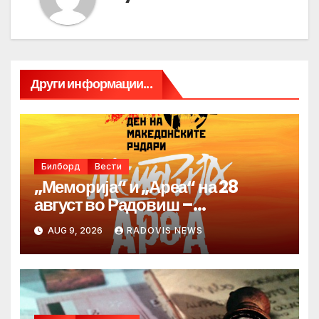
Други информации...
Билборд
Вести
„Меморија“ и „Ареа“ на 28
август во Радовиш –
продолжува традицијата за
AUG 9, 2026
RADOVIS NEWS
Денот на македонските рудари