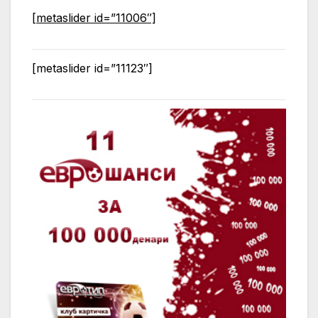
[metaslider id=”11006″]
[metaslider id=”11123″]