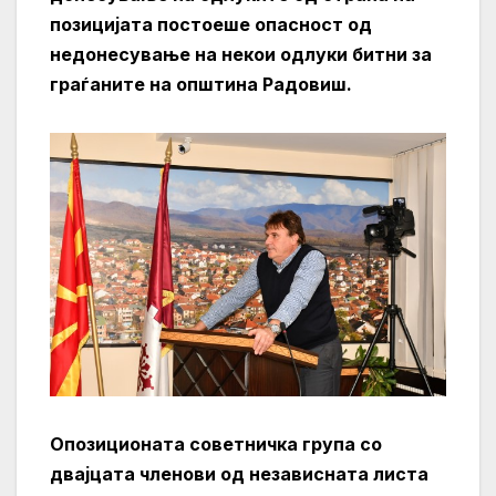
позицијата постоеше опасност од
недонесување на некои одлуки битни за
граѓаните на општина Радовиш.
Опозиционата советничка група со
двајцата членови од независната листа