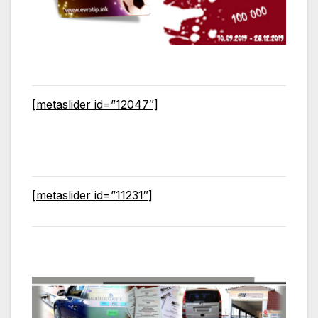
[metaslider id=”12047″]
[metaslider id=”11231″]