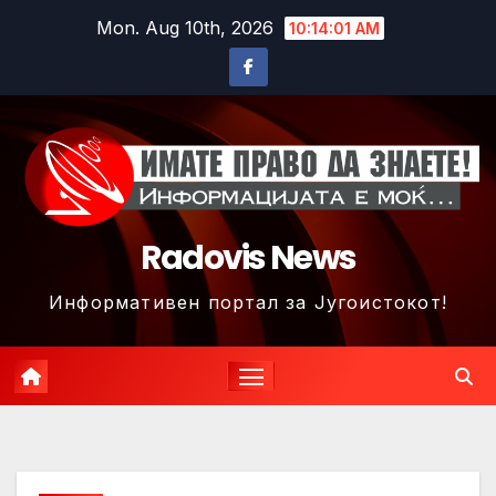
Skip
Mon. Aug 10th, 2026
10:14:04 AM
to
content
Radovis News
Информативен портал за Југоистокот!