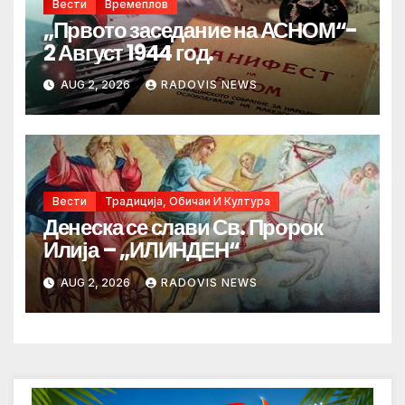
Вести
Времеплов
„Првото заседание на АСНОМ“-
2 Август 1944 год.
AUG 2, 2026
RADOVIS NEWS
Вести
Традиција, Обичаи И Култура
Денеска се слави Св. Пророк
Илија – „ИЛИНДЕН“
AUG 2, 2026
RADOVIS NEWS