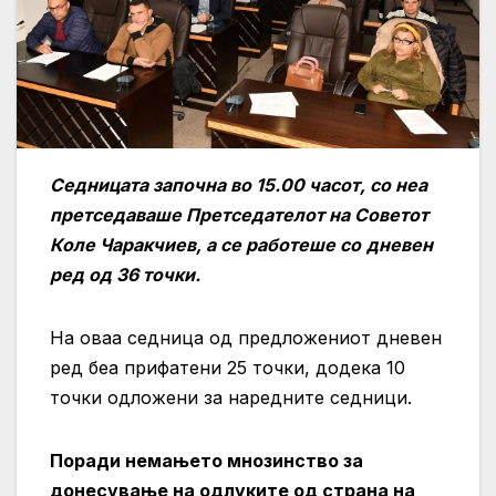
С
едницата започна во 1
5
.
0
0 часот,
со неа
претседаваше Претседателот на Советот
Коле Чаракчиев,
а се работеше со
дневен
ред
од 36
точки
.
На оваа седница од предложениот дневен
ред беа прифатени 25 точки, додека 10
точки одложени за наредните седници.
Поради немањето мнозинство за
донесување на одлуките од страна на