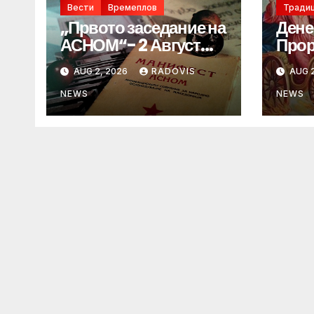
Вести
Времеплов
Традиц
„Првото заседание на
Дене
АСНОМ“- 2 Август
Прор
1944 год.
„ИЛ
AUG 2, 2026
RADOVIS
AUG 2
NEWS
NEWS