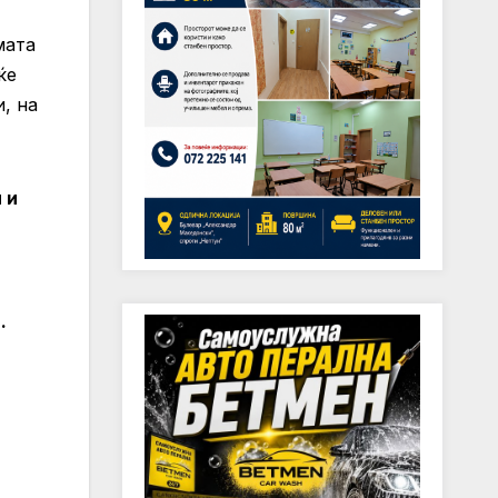
мата
ќе
, на
 и
.