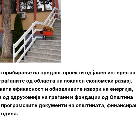
 прибирање на предлог проекти од јавен интерес за
раѓаните од областа на локален економски развој,
ата ефикасност и обновливите извори на енергија,
ра од здруженија на граѓани и фондации од Општина
и програмските документи на општината, финансира
година.