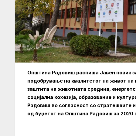
Општина Радовиш распиша Јавен повик за
подобрување на квалитетот на живот на г
заштита на животната средина, енергетск
социјална кохезија, образование и култу
Радовиш во согласност со стратешките 
од буџетот на Општина Радовиш за 2020 