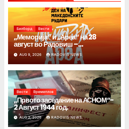
Билборд
Вести
„Меморија“ и „Ареа“ на 28
август во Радовиш –
продолжува традицијата за
AUG 9, 2026
RADOVIS NEWS
Денот на македонските рудари
Вести
Времеплов
„Првото заседание на АСНОМ“-
2 Август 1944 год.
AUG 2, 2026
RADOVIS NEWS