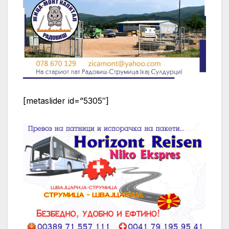
[metaslider id=”5305″]