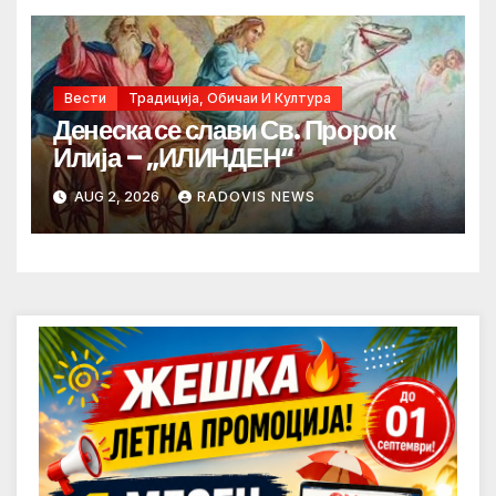
Вести
Традиција, Обичаи И Култура
Денеска се слави Св. Пророк
Илија – „ИЛИНДЕН“
AUG 2, 2026
RADOVIS NEWS