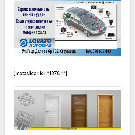
[metaslider id=”13784″]