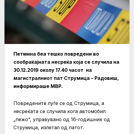
Петмина беа тешко повредени во
сообраќајната несреќа која се случила на
30.12.2019 околу 17.40 часот на
магистралниот пат Струмица – Радовиш,
информираше МВР.
Повредените луѓе се од Струмица, а
несреќата се случила кога автомобил
„пежо“, управувано од 16-годишник од
Струмица, излетал од патот.