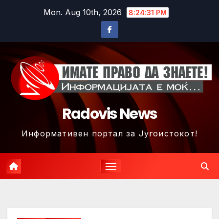
Skip
Mon. Aug 10th, 2026
8:24:34 PM
to
content
Radovis News
Информативен портал за Југоистокот!