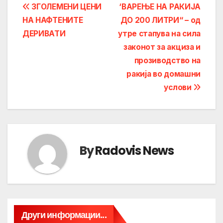
Post
ЗГОЛЕМЕНИ ЦЕНИ
‘ВАРЕЊЕ НА РАКИЈА
НА НАФТЕНИТЕ
ДО 200 ЛИТРИ“ – од
navigation
ДЕРИВАТИ
утре стапува на сила
законот за акциза и
прозиводство на
ракија во домашни
услови
By
Radovis News
Други информации...