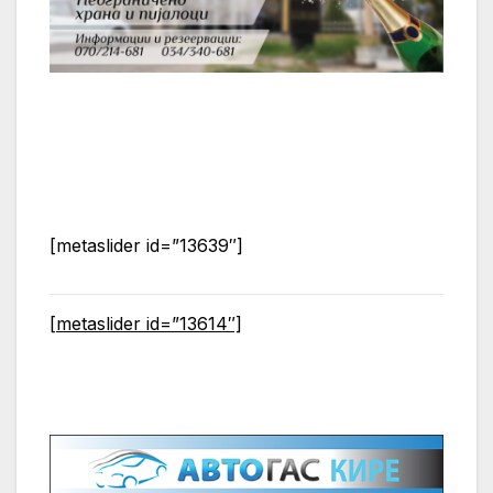
[metaslider id=”13639″]
[metaslider id=”13614″]