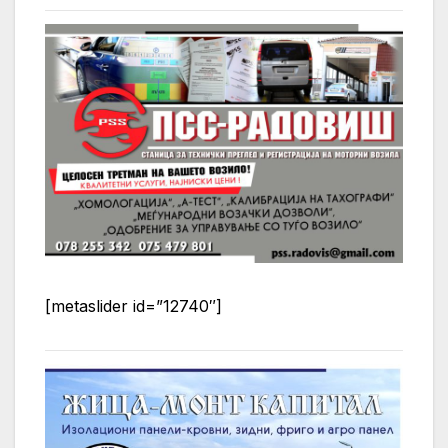
[metaslider id=”12740″]