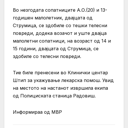
Во незгодата сопатниците А.О.(20) и 13-
годишен малолетник, двајцата од
Струмица, се здобиле со тешки телесни
повреди, додека возачот и уште двајца
малолетни сопатници, на возраст од 14 и
15 години, двајцата од Струмица, се
здобиле со телесни повреди.
Тие биле пренесени во Клинички центар
Штип за укажување лекарска помош. Увид
на местото на настанот извршила екипа
од Полициската станица Радовиш.
Информираа од МВР