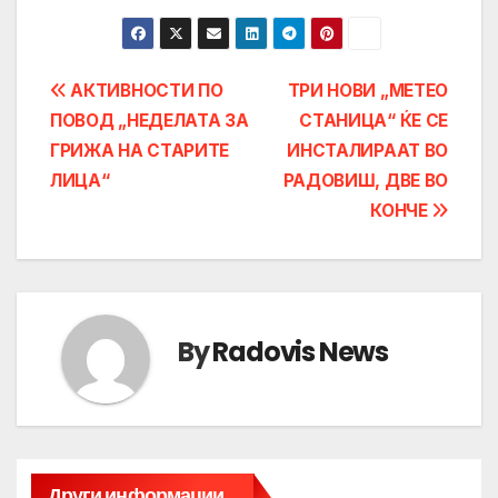
Post
АКТИВНОСТИ ПО
ТРИ НОВИ „МЕТЕО
ПОВОД „НЕДЕЛАТА ЗА
СТАНИЦА“ ЌЕ СЕ
navigation
ГРИЖА НА СТАРИТЕ
ИНСТАЛИРААТ ВО
ЛИЦА“
РАДОВИШ, ДВЕ ВО
КОНЧЕ
By
Radovis News
Други информации...