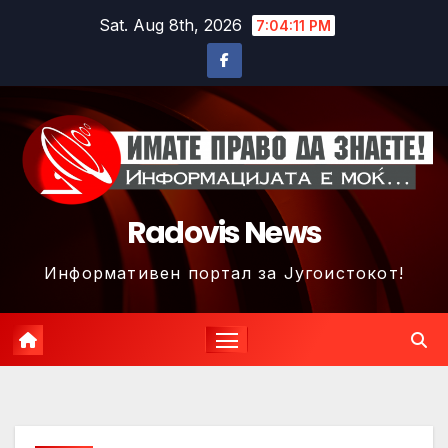
Skip
Sat. Aug 8th, 2026
7:04:14 PM
to
content
Radovis News
Информативен портал за Југоистокот!