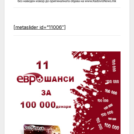
[metaslider id=”11006″]