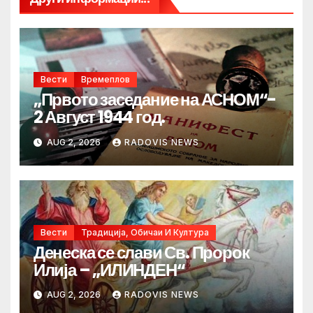
Вести
Времеплов
„Првото заседание на АСНОМ“-
2 Август 1944 год.
AUG 2, 2026
RADOVIS NEWS
Вести
Традиција, Обичаи И Култура
Денеска се слави Св. Пророк
Илија – „ИЛИНДЕН“
AUG 2, 2026
RADOVIS NEWS