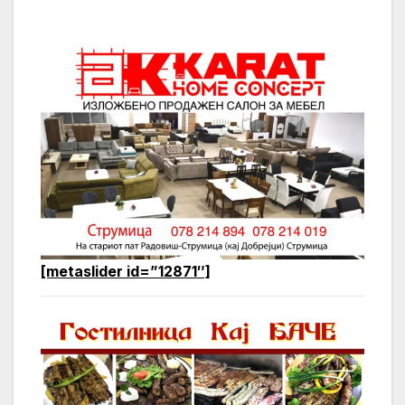
[metaslider id=”12871″]