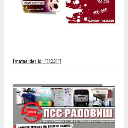
[metaslider id=”11231″]