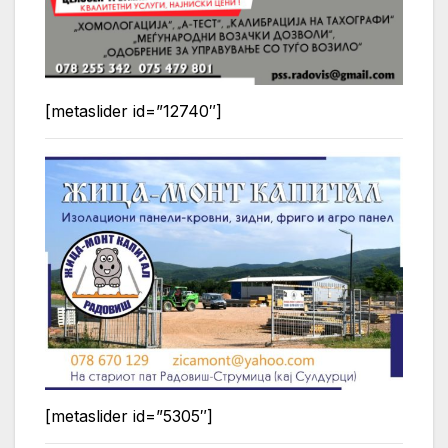
[metaslider id=”12740″]
[metaslider id=”5305″]