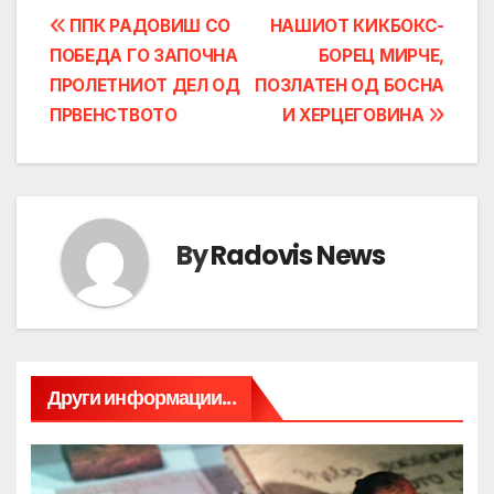
Post
ППК РАДОВИШ СО
НАШИОТ КИКБОКС-
ПОБЕДА ГО ЗАПОЧНА
БОРЕЦ МИРЧЕ,
navigation
ПРОЛЕТНИОТ ДЕЛ ОД
ПОЗЛАТЕН ОД БОСНА
ПРВЕНСТВОТО
И ХЕРЦЕГОВИНА
By
Radovis News
Други информации...