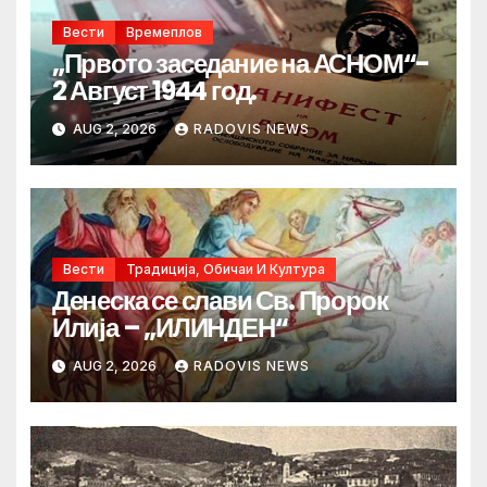
Вести
Времеплов
„Првото заседание на АСНОМ“-
2 Август 1944 год.
AUG 2, 2026
RADOVIS NEWS
Вести
Традиција, Обичаи И Култура
Денеска се слави Св. Пророк
Илија – „ИЛИНДЕН“
AUG 2, 2026
RADOVIS NEWS