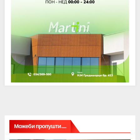
Можеби пропушти....