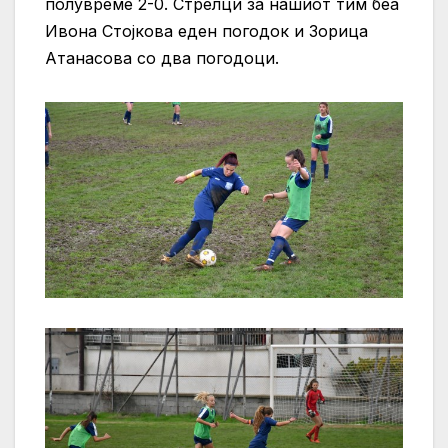
полувреме 2-0. Стрелци за нашиот тим беа
Ивона Стојкова еден погодок и Зорица
Атанасова со два погодоци.