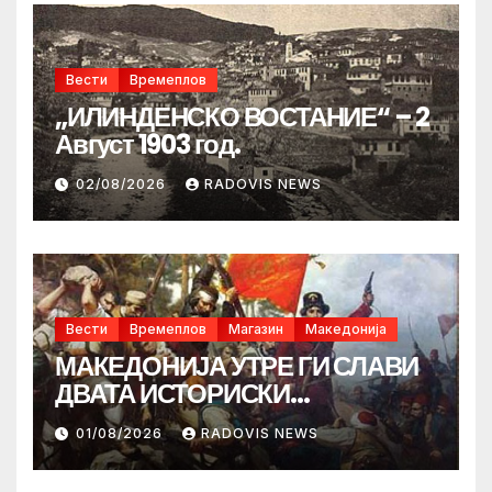
Вести
Времеплов
„ИЛИНДЕНСКО ВОСТАНИЕ“ – 2
Август 1903 год.
02/08/2026
RADOVIS NEWS
Вести
Времеплов
Магазин
Македонија
МАКЕДОНИЈА УТРЕ ГИ СЛАВИ
ДВАТА ИСТОРИСКИ
ИЛИНДЕНА!
01/08/2026
RADOVIS NEWS