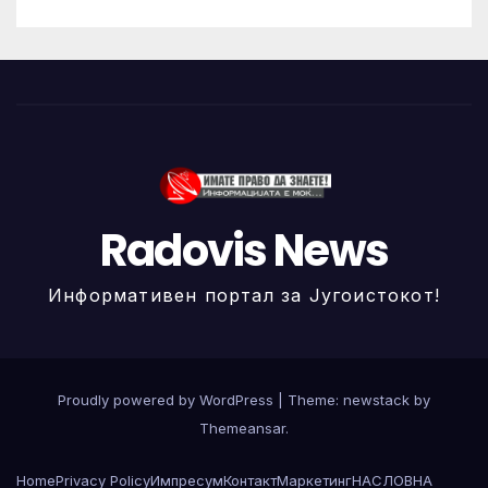
Radovis News
Информативен портал за Југоистокот!
Proudly powered by WordPress
|
Theme: newstack by
Themeansar
.
Home
Privacy Policy
Импресум
Контакт
Маркетинг
НАСЛОВНА