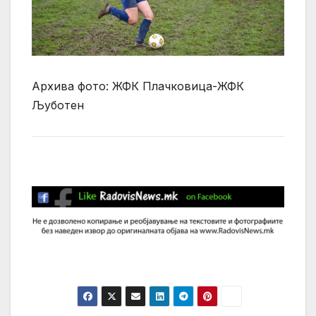
Архива фото: ЖФК Плачковица-ЖФК
Љуботен