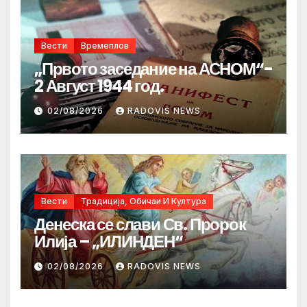
Вести
Времеплов
„Првото заседание на АСНОМ“-
2 Август 1944 год.
02/08/2026
RADOVIS NEWS
Вести
Традиција, Обичаи И Култура
Денеска се слави Св. Пророк
Илија – „ИЛИНДЕН“
02/08/2026
RADOVIS NEWS