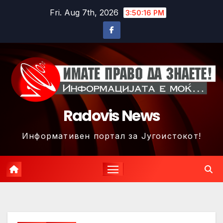
Skip
Fri. Aug 7th, 2026
3:50:19 PM
to
content
Radovis News
Информативен портал за Југоистокот!