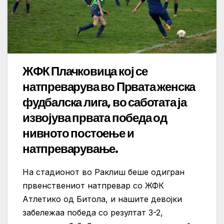
ЖФК Плачковица кој се
натпреварува во Првата женска
фудбалска лига, во саботата ја
извојува првата победа од
нивното постоење и
натпреварување.
На стадионот во Раклиш беше одигран
првенствениот натпревар со ЖФК
Атлетико од Битола, и нашите девојки
забележаа победа со резултат 3-2,