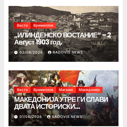
Вести
Времеплов
„ИЛИНДЕНСКО ВОСТАНИЕ“ – 2
Август 1903 год.
02/08/2026
RADOVIS NEWS
Вести
Времеплов
Магазин
Македонија
МАКЕДОНИЈА УТРЕ ГИ СЛАВИ
ДВАТА ИСТОРИСКИ
ИЛИНДЕНА!
01/08/2026
RADOVIS NEWS