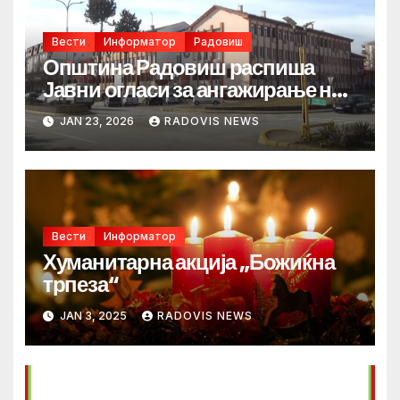
Вести
Информатор
Радовиш
Општина Радовиш распиша
Јавни огласи за ангажирање на
лица
JAN 23, 2026
RADOVIS NEWS
Вести
Информатор
Хуманитарна акција „Божиќна
трпеза“
JAN 3, 2025
RADOVIS NEWS