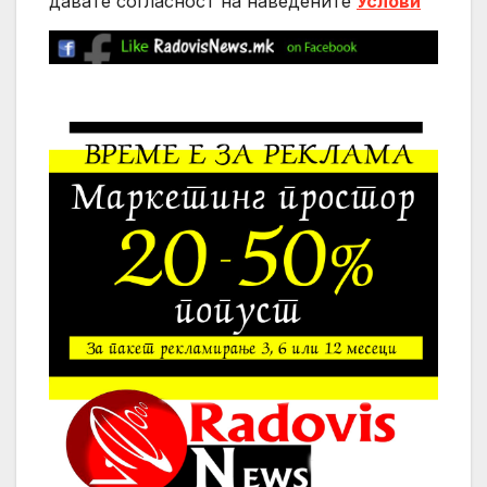
давате согласност на нaведените
Услови