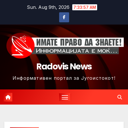
Skip
Sun. Aug 9th, 2026
7:34:00 AM
to
content
Radovis News
Информативен портал за Југоистокот!