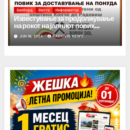
Билборд
Вести
Информатор
Известување за продолжување
на рокот на јавниот повик
за превоз на вработени
JUN 18, 2024
RADOVIS NEWS