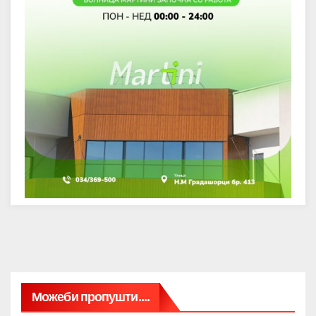
Можеби пропушти....