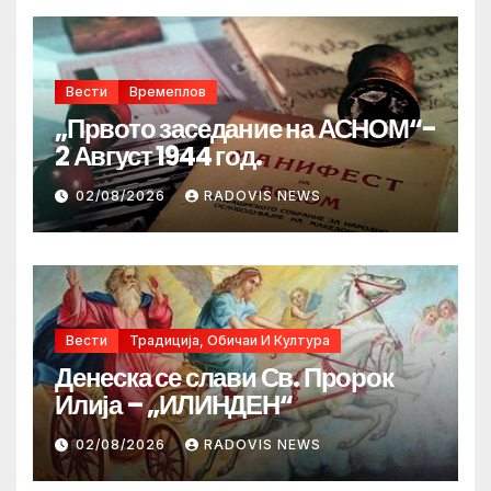
Вести
Времеплов
„Првото заседание на АСНОМ“-
2 Август 1944 год.
02/08/2026
RADOVIS NEWS
Вести
Традиција, Обичаи И Култура
Денеска се слави Св. Пророк
Илија – „ИЛИНДЕН“
02/08/2026
RADOVIS NEWS