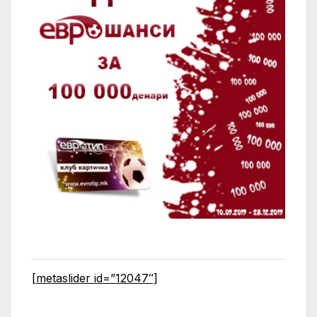
[metaslider id=”12047″]