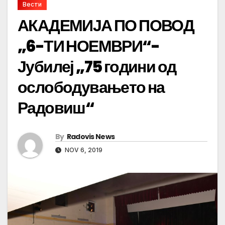
Вести
АКАДЕМИЈА ПО ПОВОД
„6-ТИ НОЕМВРИ“-
Јубилеј „75 години од
ослободувањето на
Радовиш“
By
Radovis News
NOV 6, 2019