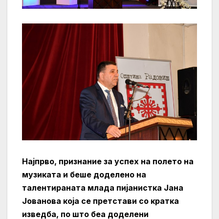
Најпрво, признание за успех на полето на
музиката и беше доделено на
талентираната млада пијанистка Јана
Јованова која се претстави со кратка
изведба, по што беа доделени