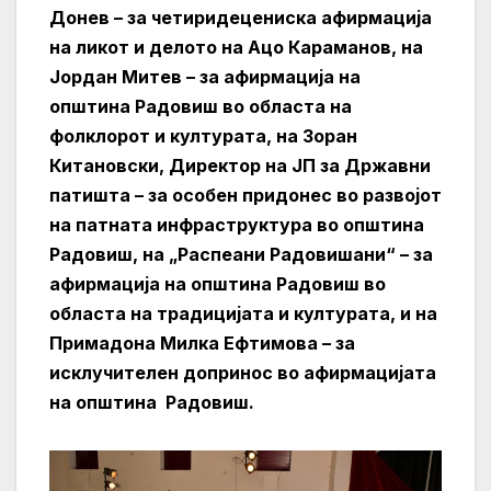
Донев – за четиридецениска афирмација
на ликот и делото на Ацо Караманов, на
Јордан Митев – за афирмација на
општина Радовиш во областа на
фолклорот и културата, на Зоран
Китановски, Директор на ЈП за Државни
патишта – за особен придонес во развојот
на патната инфраструктура во општина
Радовиш, на „Распеани Радовишани“ – за
афирмација на општина Радовиш во
областа на традицијата и културата, и на
Примадона Милка Ефтимова – за
исклучителен допринос во афирмацијата
на општина Радовиш.