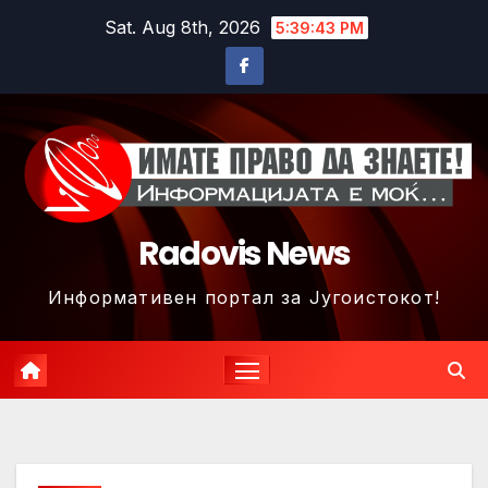
Skip
Sat. Aug 8th, 2026
5:39:45 PM
to
content
Radovis News
Информативен портал за Југоистокот!