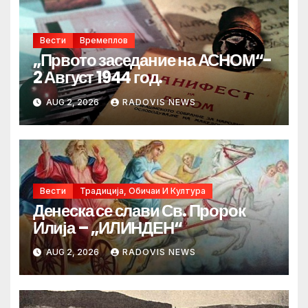
Вести
Времеплов
„Првото заседание на АСНОМ“-
2 Август 1944 год.
AUG 2, 2026
RADOVIS NEWS
Вести
Традиција, Обичаи И Култура
Денеска се слави Св. Пророк
Илија – „ИЛИНДЕН“
AUG 2, 2026
RADOVIS NEWS