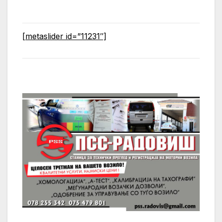
[metaslider id=”11231″]