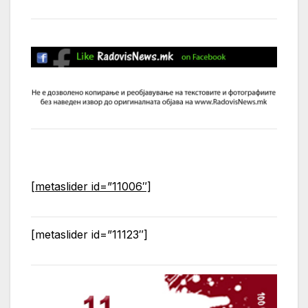
[metaslider id=”11006″]
[metaslider id=”11123″]