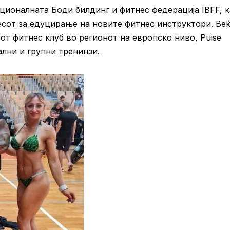
ионалната Боди билдинг и фитнес федерација IBFF, к
есот за едуцирање на новите фитнес инструктори. Ве
от фитнес клуб во регионот на европско ниво, Puise
ални и групни тренинзи.