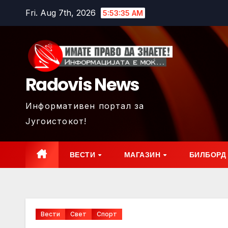
Skip
Fri. Aug 7th, 2026
5:53:37 AM
to
content
Radovis News
Информативен портал за
Југоистокот!
ВЕСТИ
МАГАЗИН
БИЛБОРД
Вести
Свет
Спорт