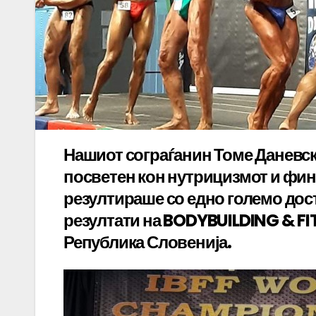
Нашиот сограѓанин Томе Даневск
посветен кон нутрицизмот и фин
резултираше со едно големо дос
резултати на BODYBUILDING & F
Република Словенија.