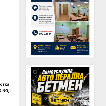
ботка
DING,