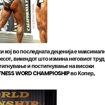
и кој во последната деценија е максимал
есот, викендот што измина неговиот труд
тигнување и постигнување на високи
ITNESS WORD CHAMPIOSHIP во Копер,