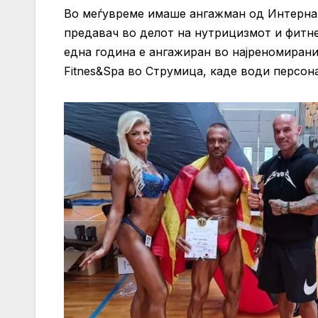
Во меѓувреме имаше ангажман од Интернац
предавач во делот на нутрицизмот и фитн
една година е ангажиран во најреномирани
Fitnes&Spa во Струмица, каде води персон