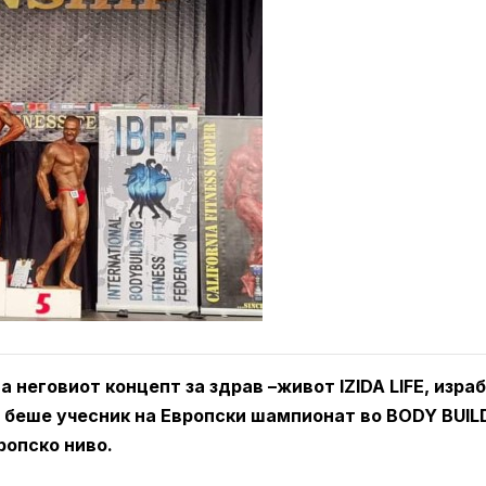
 неговиот концепт за здрав –живот IZIDA LIFE, изра
7 беше учесник на Европски шампионат во BODY BUIL
ропско ниво.