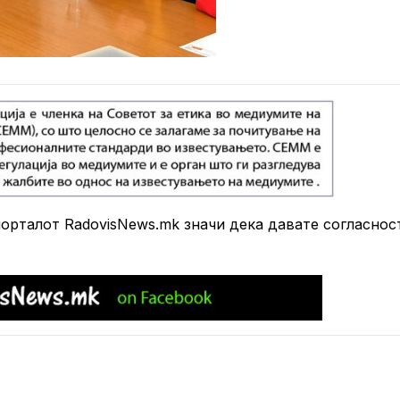
рталот RadovisNews.mk значи дека давате согласнос