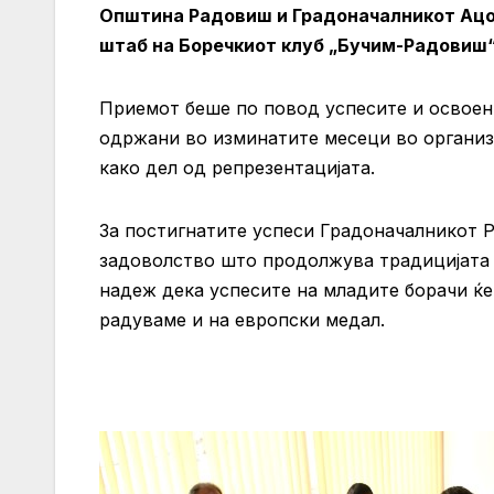
Општина Радовиш и
Градоначалникот Ацо
штаб на Боречкиот клуб „Бучим-Радовиш“
Приемот беше по повод успесите и освоен
одржани во изминатите месеци во организ
како дел од репрезентацијата.
За постигнатите успеси Градоначалникот Р
задоволство што продолжува традицијата 
надеж дека успесите на младите борачи ќе
радуваме и на европски медал.