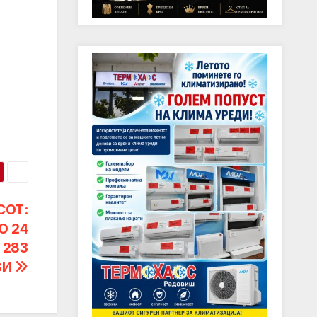
СОТ:
О 24
 283
ВИ