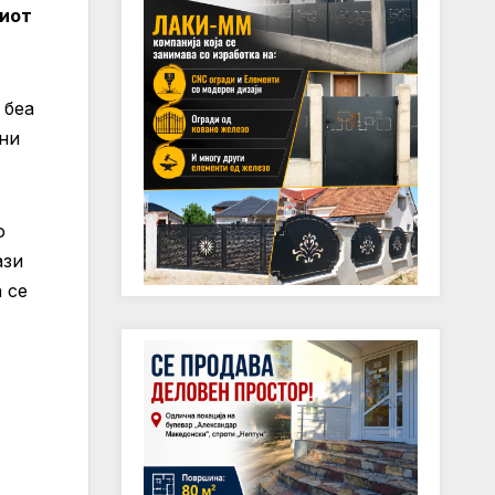
ниот
 беа
ени
о
ази
 се