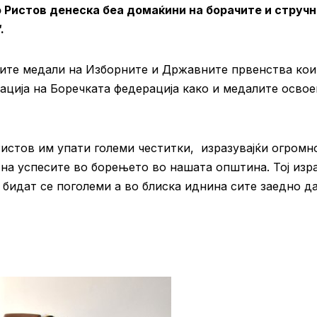
 Ристов денеска беа домаќини на борачите и струч
.
ите медали на Изборните и Државните првенства кои
ација на Боречката федерација како и медалите осво
истов им упати големи честитки, изразувајќи огромн
на успесите во борењето во нашата општина. Тој изр
 бидат се поголеми а во блиска иднина сите заедно да