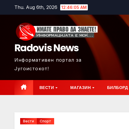
Skip
Thu. Aug 6th, 2026
12:46:06 AM
to
content
Radovis News
Информативен портал за
Југоистокот!
ВЕСТИ
МАГАЗИН
БИЛБОРД
Вести
Спорт