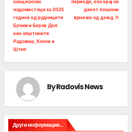
концесиски
периоди, кон крај на
navigation
надоместоци за 2025
денот локални
година од рудниците
врнежи од дожд
Бучим и Боров Дол
кон општините
Радовиш, Конче и
Штип
By
Radovis News
Други информации...