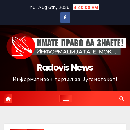
Skip
Thu. Aug 6th, 2026
4:40:11 AM
to
content
Radovis News
Информативен портал за Југоистокот!