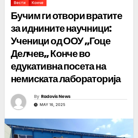
Вести
Конче
Бучим ги отвори вратите
за иднините научници:
Ученици од ООУ „Гоце
Делчев„ Конче во
едукативна посета на
немиската лабораторија
By
Radovis News
MAY 16, 2025