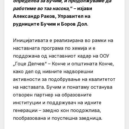
определба за Бучим, и продолжуваме да
работиме во таа насока,
“ – изјави
Александр Раков, Управител на
рудниците Бучим и Боров Дол.
Иницијативата е реализирана во рамки на
наставната програма по хемија и е
поддржана од наставниот кадар на ООУ
„Гоце Делчев“ – Конче и општината Конче,
како дел од нивните надворешни
активности за подобрување на квалитетот
на наставата. Бучим и понатаму останува
отворен партнер на образовните
институции и поддржувач на идните
генерации – заедно кон поодржлива,
пообразована и поуспешна заедница.