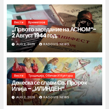
Вести
Времеплов
„Првото заседание на АСНОМ“-
2 Август 1944 год.
AUG 2, 2026
RADOVIS NEWS
Вести
Традиција, Обичаи И Култура
Денеска се слави Св. Пророк
Илија – „ИЛИНДЕН“
AUG 2, 2026
RADOVIS NEWS