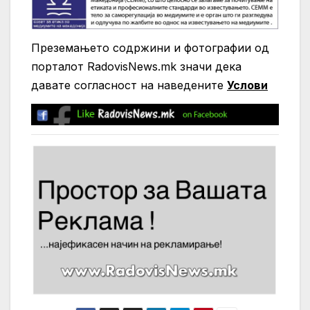
Преземањето содржини и фотографии од
порталот RadovisNews.mk значи дека
давате согласност на нaведените
Услови