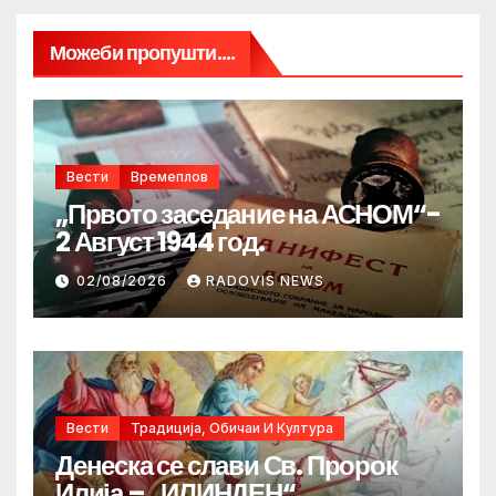
Можеби пропушти....
Вести
Времеплов
„Првото заседание на АСНОМ“-
2 Август 1944 год.
02/08/2026
RADOVIS NEWS
Вести
Традиција, Обичаи И Култура
Денеска се слави Св. Пророк
Илија – „ИЛИНДЕН“