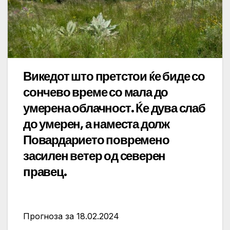
Викедот што претстои ќе биде со
сончево време со мала до
умерена облачност. Ќе дува слаб
до умерен, а наместа долж
Повардарието повремено
засилен ветер од северен
правец.
Прогноза за 18.02.2024