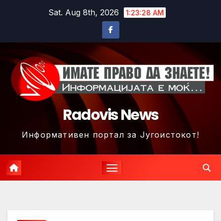
Skip
Sat. Aug 8th, 2026
1:23:31 AM
to
content
Radovis News
Информативен портал за Југоистокот!