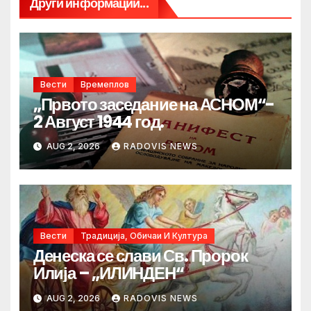
Други информации...
Вести
Времеплов
„Првото заседание на АСНОМ“-
2 Август 1944 год.
AUG 2, 2026
RADOVIS NEWS
Вести
Традиција, Обичаи И Култура
Денеска се слави Св. Пророк
Илија – „ИЛИНДЕН“
AUG 2, 2026
RADOVIS NEWS