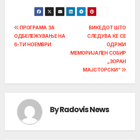
Post
ПРОГРАМА ЗА
ВИКЕДОТ ШТО
ОДБЕЛЕЖУВАЊЕ НА
СЛЕДУВА ЌЕ СЕ
navigation
6-ТИ НОЕМВРИ
ОДРЖИ
MЕМОРИЈАЛEН СОБИР
„ЗОРАН
МАЈСТОРСКИ“
By
Radovis News