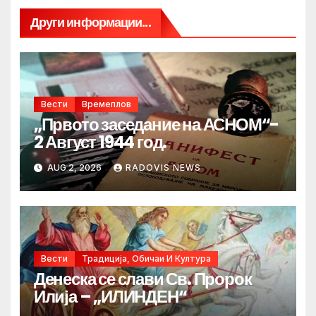
Други информации...
Вести
Времеплов
„Првото заседание на АСНОМ“-
2 Август 1944 год.
AUG 2, 2026
RADOVIS NEWS
Вести
Традиција, Обичаи И Култура
Денеска се слави Св. Пророк
Илија – „ИЛИНДЕН“