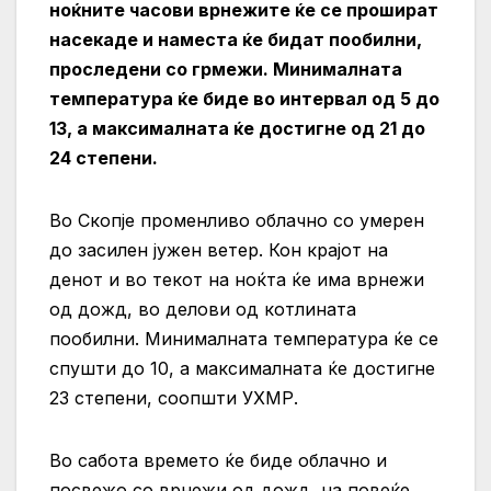
ноќните часови врнежите ќе се прошират
насекаде и наместа ќе бидат пообилни,
проследени со грмежи. Минималната
температура ќе биде во интервал од 5 до
13, а максималната ќе достигне од 21 до
24 степени.
Во Скопје променливо облачно со умерен
до засилен јужен ветер. Кон крајот на
денот и во текот на ноќта ќе има врнежи
од дожд, во делови од котлината
пообилни. Минималната температура ќе се
спушти до 10, а максималната ќе достигне
23 степени, соопшти УХМР.
Во сабота времето ќе биде облачно и
посвежо со врнежи од дожд, на повеќе