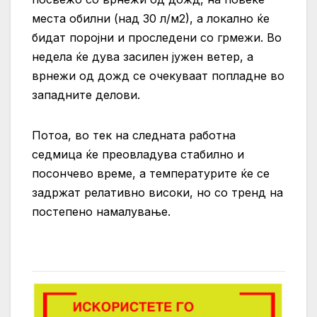
места обилни (над 30 л/м2), а локално ќе
бидат поројни и проследени со грмежи. Во
недела ќе дува засилен јужен ветер, а
врнежи од дожд се очекуваат попладне во
западните делови.
Потоа, во тек на следната работна
седмица ќе преовладува стабилно и
посончево време, а температурите ќе се
задржат релативно високи, но со тренд на
постепено намалување.