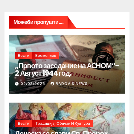
Можеби пропушти....
Вести
Времеплов
„Првото заседание на АСНОМ“-
2 Август 1944 год.
02/08/2026
RADOVIS NEWS
Вести
Традиција, Обичаи И Култура
Денеска се слави Св. Пророк