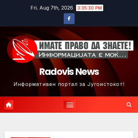
Skip
Fri. Aug 7th, 2026
3:35:33 PM
to
content
Radovis News
Информативен портал за Југоистокот!