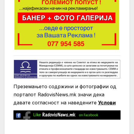
Преземањето содржини и фотографии од
порталот RadovisNews.mk значи дека
давате согласност на нaведените
Услови