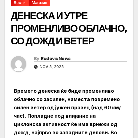
Вести
Магазин
ДЕНЕСКА И УТРЕ
ПРОМЕНЛИВО ОБЛАЧНО,
СО ДОЖД И ВЕТЕР
By
Radovis News
NOV 3, 2023
Времето денеска ќе биде променливо
облачно со засилен, наместа повремено
силен ветер од јужен правец (над 60 км/
час). Попладне под влијание на
циклонска активност ќе има врнежи од
дожд, најпрво во западните делови. Во