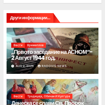
Други информации...
Вести
Времеплов
„Првото заседание на АСНОМ“-
2 Август 1944 год.
AUG 2, 2026
RADOVIS NEWS
Вести
Традиција, Обичаи И Култура
Денеска се слави Св. Пророк