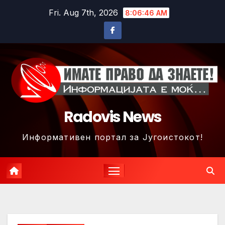
Skip
Fri. Aug 7th, 2026
8:06:48 AM
to
content
Radovis News
Информативен портал за Југоистокот!