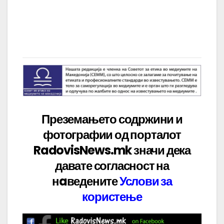
Преземањето содржини и
фотографии од порталот
RadovisNews.mk значи дека
давате
согласност на
нaведените
Услови за
користење