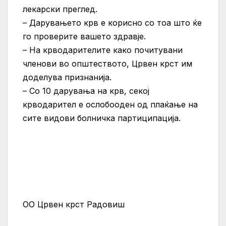
лекарски преглед.
– Дарувањето крв е корисно со тоа што ќе
го проверите вашето здравје.
– На крводарителите како почитувани
членови во општеството, Црвен крст им
доделува признанија.
– Со 10 дарувања на крв, секој
крводарител е ослобооден од плаќање на
сите видови болничка партиципација.
ОО Црвен крст Радовиш