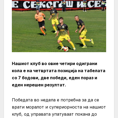
Нашиот клуб во овие четири одиграни
кола е на четвртата позиција на табелата
со 7 бодови, две победи, еден пораз и
еден нерешен резултат.
Победата во недела е потребна за да се
врати моралот и супериорноста на нашиот
клуб, од управата упатуваат покана до