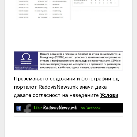
Преземањето содржини и фотографии од
порталот RadovisNews.mk значи дека
давате согласност на нaведените
Услови