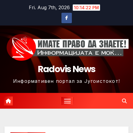
Skip
Fri. Aug 7th, 2026
10:14:24 PM
to
content
Radovis News
Информативен портал за Југоистокот!