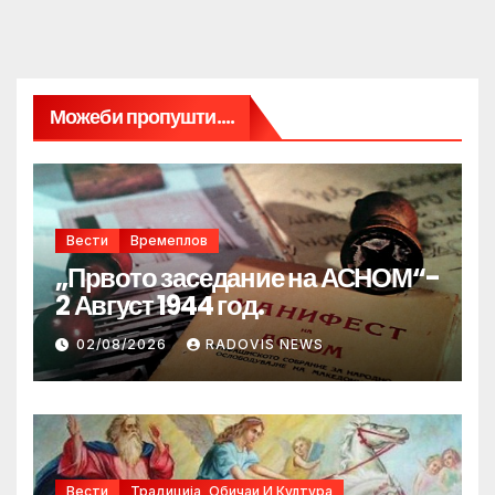
Можеби пропушти....
Вести
Времеплов
„Првото заседание на АСНОМ“-
2 Август 1944 год.
02/08/2026
RADOVIS NEWS
Вести
Традиција, Обичаи И Култура