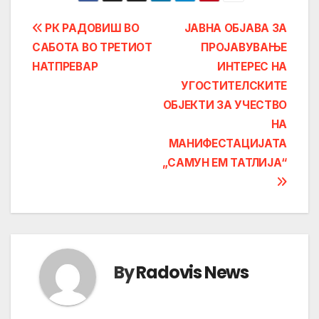
Post
РК РАДОВИШ ВО
ЈАВНА ОБЈАВА ЗА
САБОТА ВО ТРЕТИОТ
ПРОЈАВУВАЊЕ
navigation
НАТПРЕВАР
ИНТЕРЕС НА
УГОСТИТЕЛСКИТЕ
ОБЈЕКТИ ЗА УЧЕСТВО
НА
МАНИФЕСТАЦИЈАТА
„САМУН ЕМ ТАТЛИЈА“
By
Radovis News