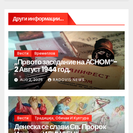
Други информации...
Вести
Времеплов
„Првото заседание на АСНОМ“-
2 Август 1944 год.
AUG 2, 2026
RADOVIS NEWS
Вести
Традиција, Обичаи И Култура
Денеска се слави Св. Пророк