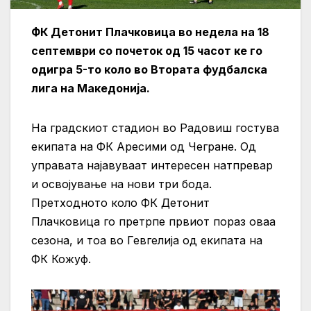
ФК Детонит Плачковица во недела на 18
септември со почеток од 15 часот ке го
одигра 5-то коло во Втората фудбалска
лига на Македонија.
На градскиот стадион во Радовиш гостува
екипата на ФК Аресими од Чегране. Од
управата најавуваат интересен натпревар
и освојување на нови три бода.
Претходното коло ФК Детонит
Плачковица го претрпе првиот пораз оваа
сезона, и тоа во Гевгелија од екипата на
ФК Кожуф.