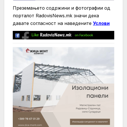
Преземањето содржини и фотографии од
порталот RadovisNews.mk значи дека
давате согласност на нaведените
Услови