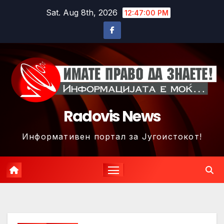
Skip
Sat. Aug 8th, 2026
12:47:03 PM
to
content
Radovis News
Информативен портал за Југоистокот!