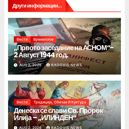
Други информации...
Вести
Времеплов
„Првото заседание на АСНОМ“-
2 Август 1944 год.
AUG 2, 2026
RADOVIS NEWS
Вести
Традиција, Обичаи И Култура
Денеска се слави Св. Пророк
Илија – „ИЛИНДЕН“
AUG 2, 2026
RADOVIS NEWS