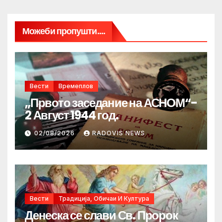
Можеби пропушти....
Вести
Времеплов
„Првото заседание на АСНОМ“-
2 Август 1944 год.
02/08/2026
RADOVIS NEWS
Вести
Традиција, Обичаи И Култура
Денеска се слави Св. Пророк