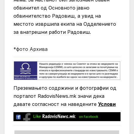
обвинител од Основното јавно
обвинителство Радовиш, а увид на
местото извршила екипа на Одделението
за внатрешни работи Радовиш.
*фото Архива
Преземањето содржини и фотографии од
порталот RadovisNews.mk значи дека
давате согласност на нaведените
Услови