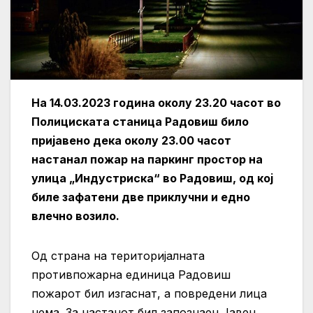
На 14.03.2023 година околу 23.20 часот во
Полициската станица Радовиш било
пријавено дека околу 23.00 часот
настанал пожар на паркинг простор на
улица „Индустриска“ во Радовиш, од кој
биле зафатени две приклучни и едно
влечно возило.
Од страна на територијалната
противпожарна единица Радовиш
пожарот бил изгаснат, а повредени лица
нема. За настанот бил запознаен Јавен