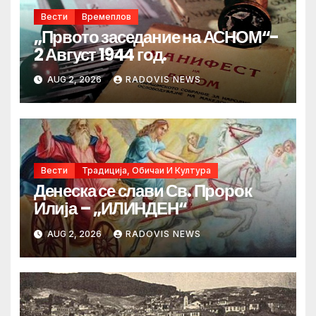
Вести
Времеплов
„Првото заседание на АСНОМ“-
2 Август 1944 год.
AUG 2, 2026
RADOVIS NEWS
Вести
Традиција, Обичаи И Култура
Денеска се слави Св. Пророк
Илија – „ИЛИНДЕН“
AUG 2, 2026
RADOVIS NEWS