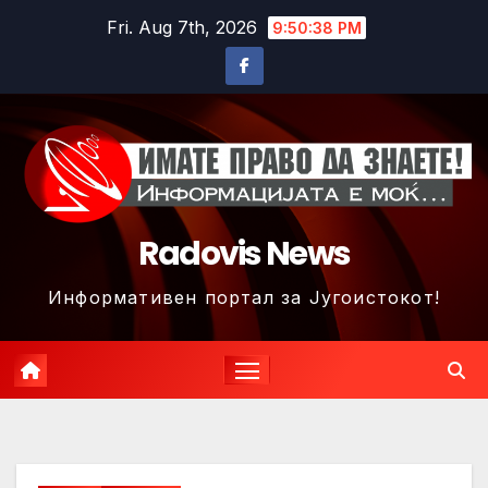
Skip
Fri. Aug 7th, 2026
9:50:41 PM
to
content
Radovis News
Информативен портал за Југоистокот!