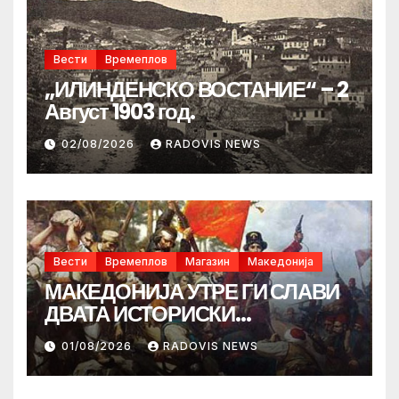
Вести
Времеплов
„ИЛИНДЕНСКО ВОСТАНИЕ“ – 2
Август 1903 год.
02/08/2026
RADOVIS NEWS
Вести
Времеплов
Магазин
Македонија
МАКЕДОНИЈА УТРЕ ГИ СЛАВИ
ДВАТА ИСТОРИСКИ
ИЛИНДЕНА!
01/08/2026
RADOVIS NEWS