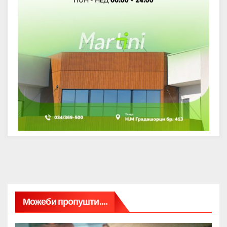
Можеби пропушти....