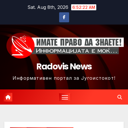
Skip
Sat. Aug 8th, 2026
6:52:25 AM
to
content
Radovis News
Информативен портал за Југоистокот!