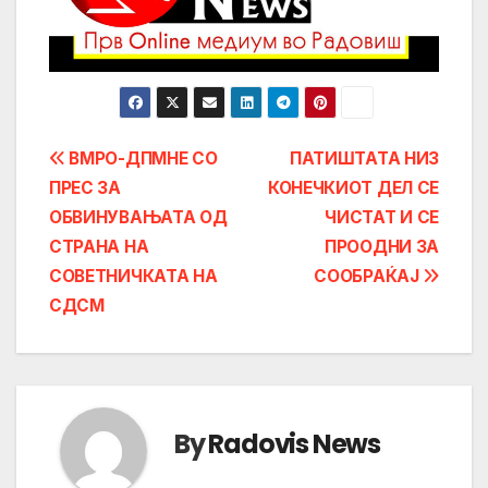
Post
ВМРО-ДПМНЕ СО
ПАТИШТАТА НИЗ
ПРЕС ЗА
КОНЕЧКИОТ ДЕЛ СЕ
navigation
ОБВИНУВАЊАТА ОД
ЧИСТАТ И СЕ
СТРАНА НА
ПРООДНИ ЗА
СОВЕТНИЧКАТА НА
СООБРАЌАЈ
СДСМ
By
Radovis News