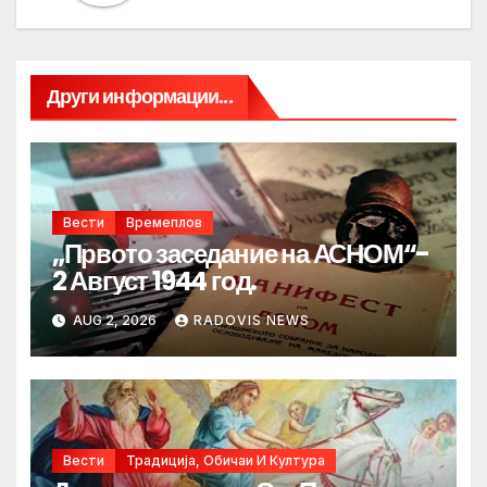
Други информации...
Вести
Времеплов
„Првото заседание на АСНОМ“-
2 Август 1944 год.
AUG 2, 2026
RADOVIS NEWS
Вести
Традиција, Обичаи И Култура