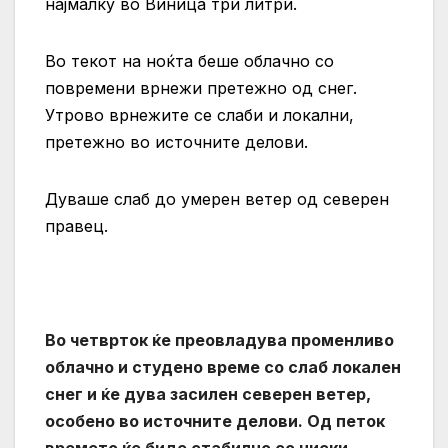
најмалку во Виница три литри.
Во текот на ноќта беше облачно со
повремени врнежи претежно од снег.
Утрово врнежите се слаби и локални,
претежно во источните делови.
Дуваше слаб до умерен ветер од северен
правец.
Во четврток ќе преовладува променливо
облачно и студено време со слаб локален
снег и ќе дува засилен северен ветер,
особено во источните делови. Од петок
времето ќе биде стабилно со ниски