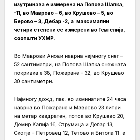
изутринава е измерена на Попова Шапка,
-11, во Маврово – 6, во Крушево – 5, во
Берово – 3, Дебар -2, а максимални
четири степени се измерени во Гевгелија,
соопшти УХМР.
Во Маврови Анови наврна најмногу снег –
52 сантиметри, на Попова Шапка снежната
покривка е 38, Пожаране – 32, во Крушево
30 сантиметри.
Најмногу дожд, пак, во изминатите 24 часа
наврна во Пожаране и Маврово 23 литри
на метар квадратен, потоа во Крушево 20,
Демир Капија 16, Струмица и Дебар 13,
Скопје – Петровец 12, Тетово и Битола 11, а