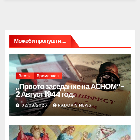
Можеби пропушти....
Вести
Времеплов
„Првото заседание на АСНОМ“-
2 Август 1944 год.
02/08/2026
RADOVIS NEWS