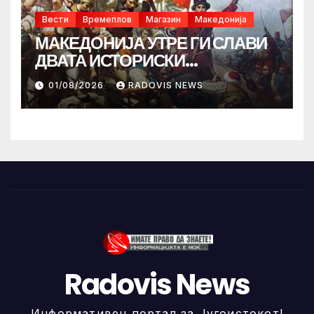
Вести
Времеплов
Магазин
Македонија
МАКЕДОНИЈА УТРЕ ГИ СЛАВИ
ДВАТА ИСТОРИСКИ
ИЛИНДЕНА!
01/08/2026
RADOVIS NEWS
Radovis News
Информативен портал за Југоистокот!