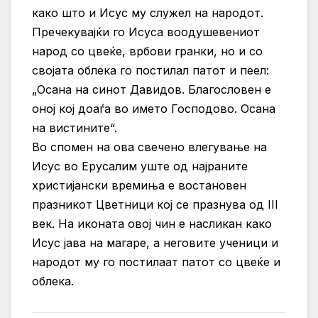
како што и Исус му служел на народот.
Пречекувајќи го Исуса воодушевениот
народ со цвеќе, врбови гранки, но и со
својата облека го постилал патот и пеел:
„Осана на синот Давидов. Благословен е
оној кој доаѓа во името Господово. Осана
на вистините“.
Во спомен на ова свечено влегување на
Исус во Ерусалим уште од најраните
христијански времиња е востановен
празникот Цветници кој се празнува од III
век. На иконата овој чин е насликан како
Исус јава на магаре, а неговите ученици и
народот му го постилаат патот со цвеќе и
облека.