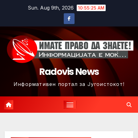
Skip
Sun. Aug 9th, 2026
10:55:28 AM
to
content
Radovis News
Информативен портал за Југоистокот!