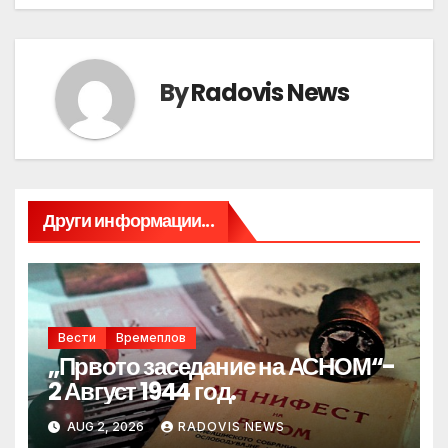
By
Radovis News
Други информации...
Вести
Времеплов
„Првото заседание на АСНОМ“-
2 Август 1944 год.
AUG 2, 2026
RADOVIS NEWS