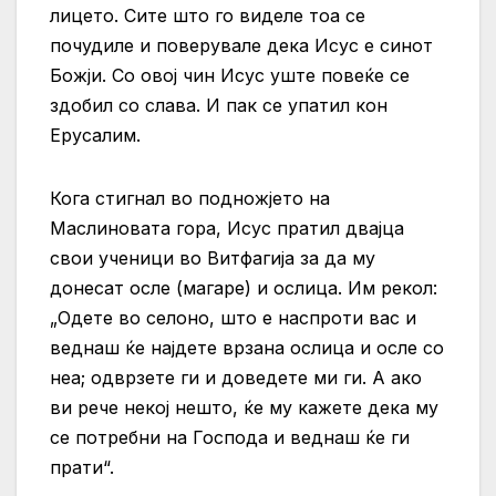
лицето. Сите што го виделе тоа се
почудиле и поверувале дека Исус е синот
Божји. Со овој чин Исус уште повеќе се
здобил со слава. И пак се упатил кон
Ерусалим.
Кога стигнал во подножјето на
Маслиновата гора, Исус пратил двајца
свои ученици во Витфагија за да му
донесат осле (магаре) и ослица. Им рекол:
„Одете во селоно, што е наспроти вас и
веднаш ќе најдете врзана ослица и осле со
неа; одврзете ги и доведете ми ги. А ако
ви рече некој нешто, ќе му кажете дека му
се потребни на Господа и веднаш ќе ги
прати“.