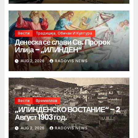
Вести
Традиција, Обичаи И Култура
Денеска се слави Св. Пророк
Илија – „ИЛИНДЕН“
AUG 2, 2026
RADOVIS NEWS
Вести
Времеплов
„ИЛИНДЕНСКО ВОСТАНИЕ“ – 2
Август 1903 год.
AUG 2, 2026
RADOVIS NEWS