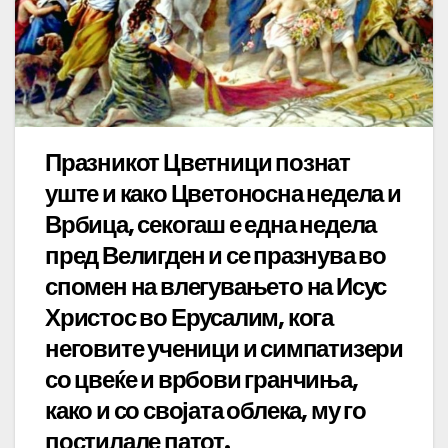
Празникот Цветници познат
уште и како Цветоносна недела и
Врбица, секогаш е една недела
пред Велигден и се празнува во
спомен на влегувањето на Исус
Христос во Ерусалим, кога
неговите ученици и симпатизери
со цвеќе и врбови гранчиња,
како и со својата облека, му го
постилале патот.