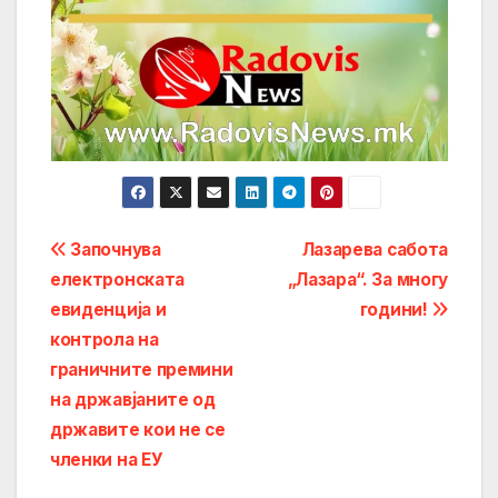
Post
Започнува
Лазарева сабота
електронската
„Лазара“. За многу
navigation
евиденција и
години!
контрола на
граничните премини
на државјаните од
државите кои не се
членки на ЕУ