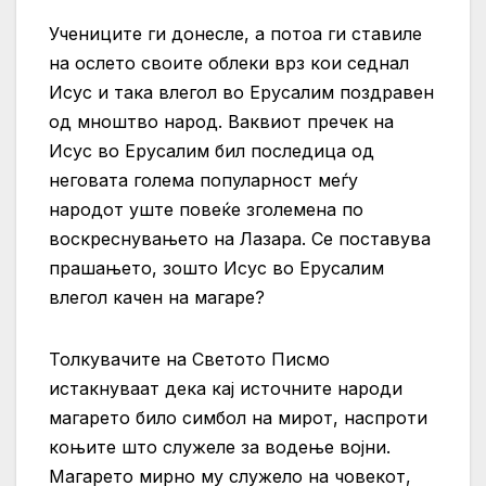
Учениците ги донесле, а потоа ги ставиле
на ослето своите облеки врз кои седнал
Исус и така влегол во Ерусалим поздравен
од мноштво народ. Ваквиот пречек на
Исус во Ерусалим бил последица од
неговата голема популарност меѓу
народот уште повеќе зголемена по
воскреснувањето на Лазара. Се поставува
прашањето, зошто Исус во Ерусалим
влегол качен на магаре?
Толкувачите на Светото Писмо
истакнуваат дека кај источните народи
магарето било симбол на мирот, наспроти
коњите што служеле за водење војни.
Магарето мирно му служело на човекот,