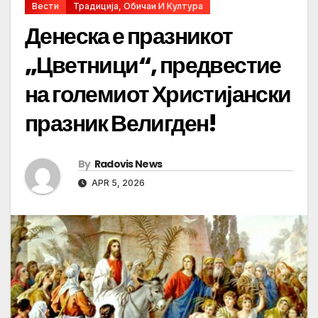
Вести
Традиција, Обичаи И Култура
Денеска е празникот
„Цветници“, предвестие
на големиот Христијански
празник Велигден!
By
Radovis News
APR 5, 2026