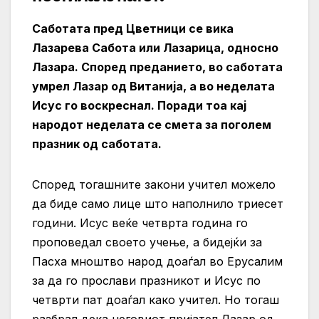
Саботата пред Цветници се вика
Лазарева Сабота или Лазарица, односно
Лазара. Според преданието, во саботата
умрел Лазар од Витанија, а во неделата
Исус го воскреснал. Поради тоа кај
народот неделата се смета за поголем
празник од саботата.
Според тогашните закони учител можело
да биде само лице што наполнило триесет
години. Исус веќе четврта година го
проповедал своето учење, а бидејќи за
Пасха мноштво народ доаѓал во Ерусалим
за да го прослави празникот и Исус по
четврти пат доаѓал како учител. Но тогаш