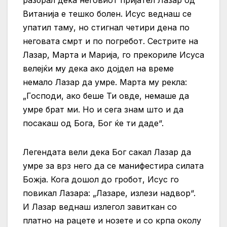
разбрал дека неговиот пријател Лазар од
Витанија е тешко болен. Исус веднаш се
упатил таму, но стигнал четири дена по
неговата смрт и по погребот. Сестрите на
Лазар, Марта и Марија, го прекориле Исуса
велејќи му дека ако дојдел на време
немало Лазар да умре. Марта му рекла:
„Господи, ако беше Ти овде, немаше да
умре брат ми. Но и сега знам што и да
посакаш од Бога, Бог ќе ти даде“.
Легендата вели дека Бог сакал Лазар да
умре за врз него да се манифестира силата
Божја. Кога дошол до гробот, Исус го
повикал Лазара: „Лазаре, излези надвор“.
И Лазар веднаш излегол завиткан со
платно на рацете и нозете и со крпа околу