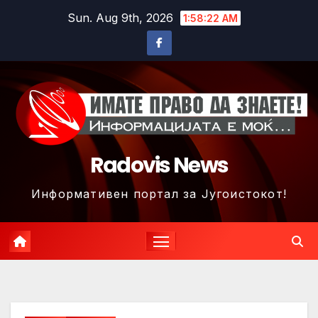
Skip
Sun. Aug 9th, 2026
1:58:24 AM
to
content
Radovis News
Информативен портал за Југоистокот!