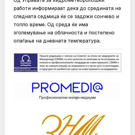
Од Управата за хидрометеоролошки
работи информираат дека до средината на
следната седмица ќе се задржи сончево и
топло време. Од среда ќе има
зголемување на облачноста и постепено
опаѓање на дневната температура.