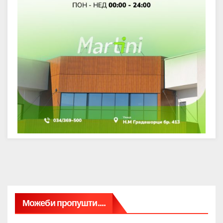
Можеби пропушти....