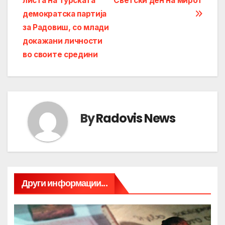
листа на Турската
Светски ден на мирот
navigation
демократска партија
за Радовиш, со млади
докажани личности
во своите средини
By
Radovis News
Други информации...