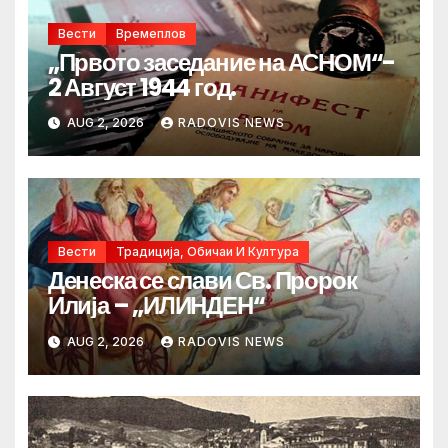
Вести
Времеплов
„Првото заседание на АСНОМ“-
2 Август 1944 год.
AUG 2, 2026
RADOVIS NEWS
Вести
Традиција, Обичаи И Култура
Денеска се слави Св. Пророк
Илија – „ИЛИНДЕН“
AUG 2, 2026
RADOVIS NEWS