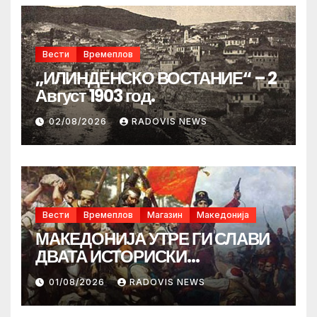
Вести
Времеплов
„ИЛИНДЕНСКО ВОСТАНИЕ“ – 2
Август 1903 год.
02/08/2026
RADOVIS NEWS
Вести
Времеплов
Магазин
Македонија
МАКЕДОНИЈА УТРЕ ГИ СЛАВИ
ДВАТА ИСТОРИСКИ
ИЛИНДЕНА!
01/08/2026
RADOVIS NEWS