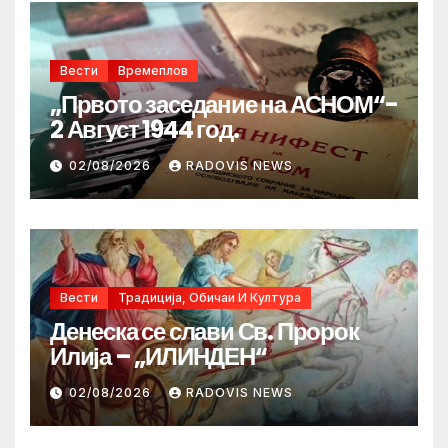
Вести
Времеплов
„Првото заседание на АСНОМ“-
2 Август 1944 год.
02/08/2026
RADOVIS NEWS
Вести
Традиција, Обичаи И Култура
Денеска се слави Св. Пророк
Илија – „ИЛИНДЕН“
02/08/2026
RADOVIS NEWS