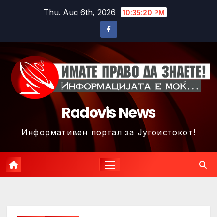
Skip
Thu. Aug 6th, 2026
10:35:23 PM
to
content
Radovis News
Информативен портал за Југоистокот!