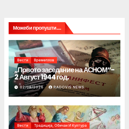
Можеби пропушти....
Вести
Времеплов
„Првото заседание на АСНОМ“-
2 Август 1944 год.
02/08/2026
RADOVIS NEWS
Вести
Традиција, Обичаи И Култура