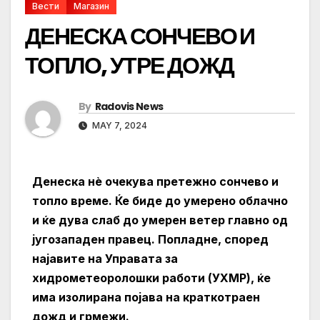
Вести
Магазин
ДЕНЕСКА СОНЧЕВО И
ТОПЛО, УТРЕ ДОЖД
By
Radovis News
MAY 7, 2024
Денеска нè очекува претежно сончево и
топло време. Ќе биде до умерено облачно
и ќе дува слаб до умерен ветер главно од
југозападен правец. Попладне, според
најавите на Управата за
хидрометеоролошки работи (УХМР), ќе
има изолирана појава на краткотраен
дожд и грмежи.