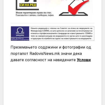
Преземањето содржини и фотографии од
порталот RadovisNews.mk значи дека
давате согласност на нaведените
Услови