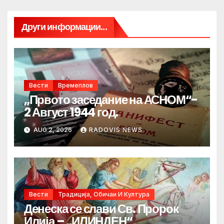
Други информации...
Вести
Времеплов
„Првото заседание на АСНОМ“-
2 Август 1944 год.
AUG 2, 2026
RADOVIS NEWS
Вести
Традиција, Обичаи И Култура
Денеска се слави Св. Пророк
Илија – „ИЛИНДЕН“