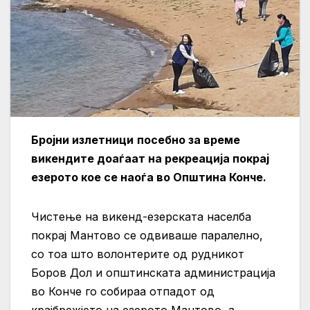
Бројни излетници
посебно за време
викендите доаѓаат на рекреација покрај
езерото кое се наоѓа во Општина Конч
е
.
Чистење на викенд-езерската населба
покрај Мантово се одвиваше паралелно,
со тоа што волонтерите од рудникот
Боров Дол и општинската администрација
во Конче го собираа отпадот од
крајбрежјето на езерото Мантово, а