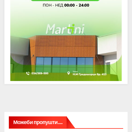
Можеби пропушти....