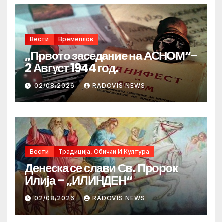
Вести
Времеплов
„Првото заседание на АСНОМ“-
2 Август 1944 год.
02/08/2026
RADOVIS NEWS
Вести
Традиција, Обичаи И Култура
Денеска се слави Св. Пророк
Илија – „ИЛИНДЕН“
02/08/2026
RADOVIS NEWS