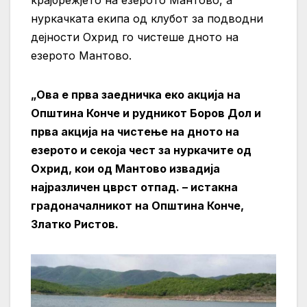
нуркачката екипа од клубот за подводни
дејности Охрид го чистеше дното на
езерото Мантово.
„Ова е прва заедничка еко акција на
Општина Конче и рудникот Боров Дол и
прва акција на чистење на дното на
езерото и секоја чест за нуркачите од
Охрид, кои од Мантово извадија
најразличен цврст отпад. – истакна
градоначалникот на Општина Конче,
Златко Ристов.