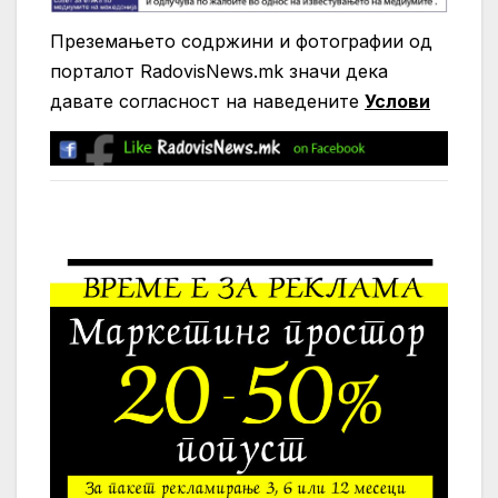
Преземањето содржини и фотографии од
порталот RadovisNews.mk значи дека
давате согласност на нaведените
Услови