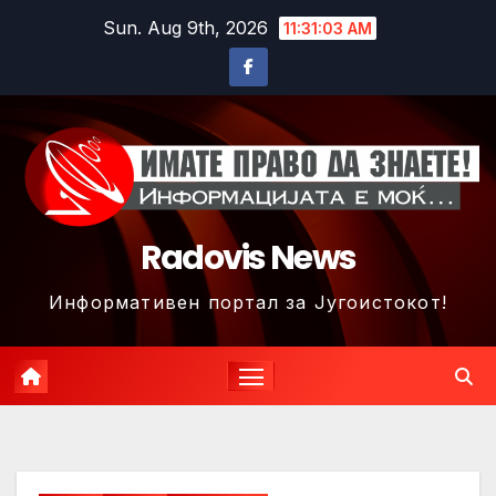
Skip
Sun. Aug 9th, 2026
11:31:06 AM
to
content
Radovis News
Информативен портал за Југоистокот!