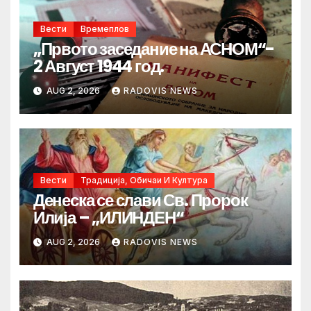
Вести
Времеплов
„Првото заседание на АСНОМ“-
2 Август 1944 год.
AUG 2, 2026
RADOVIS NEWS
Вести
Традиција, Обичаи И Култура
Денеска се слави Св. Пророк
Илија – „ИЛИНДЕН“
AUG 2, 2026
RADOVIS NEWS