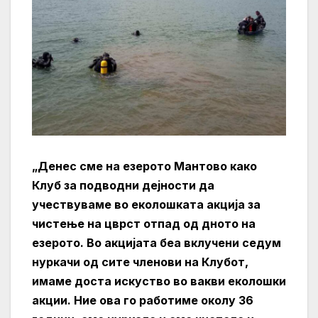
„Денес сме на езерото Мантово како
Клуб за подводни дејности да
учествуваме во еколошката акција за
чистење на цврст отпад од дното на
езерото. Во акцијата беа вклучени седум
нуркачи од сите членови на Клубот,
имаме доста искуство во вакви еколошки
акции. Ние ова го работиме околу 36