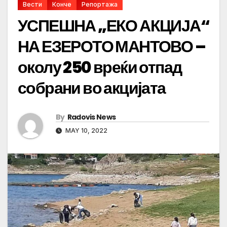
Вести
Конче
Репортажа
УСПЕШНА „ЕКО АКЦИЈА“
НА ЕЗЕРОТО МАНТОВО –
околу 250 вреќи отпад
собрани во акцијата
By
Radovis News
MAY 10, 2022