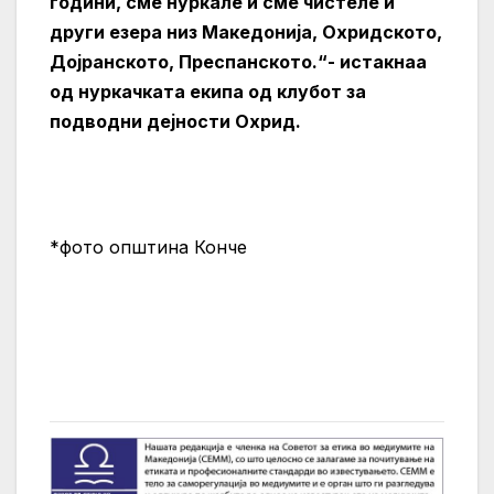
години, сме нуркале и сме чистеле и
други езера низ Македонија, Охридското,
Дојранското, Преспанското.“- истакнаа
од нуркачката екипа од клубот за
подводни дејности Охрид.
*фото општина Конче