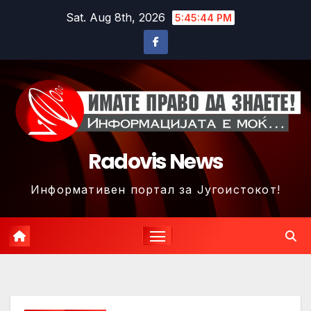
Skip
Sat. Aug 8th, 2026
5:45:47 PM
to
content
Radovis News
Информативен портал за Југоистокот!