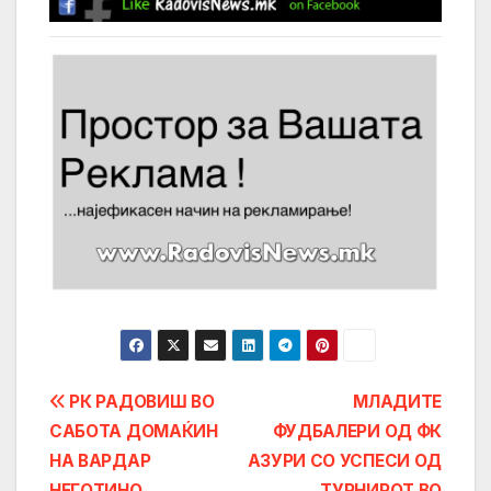
Post
РК РАДОВИШ ВО
МЛАДИТЕ
САБОТА ДОМАЌИН
ФУДБАЛЕРИ ОД ФК
navigation
НА ВАРДАР
АЗУРИ СО УСПЕСИ ОД
НЕГОТИНО
ТУРНИРОТ ВО