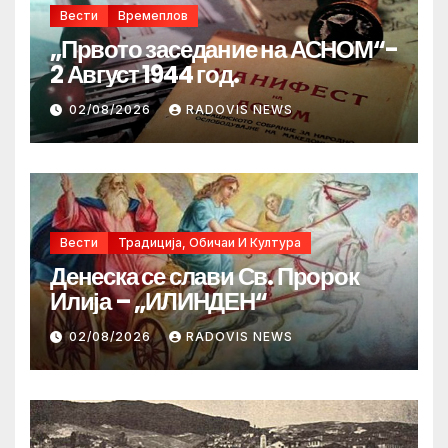
Вести
Времеплов
„Првото заседание на АСНОМ“-
2 Август 1944 год.
02/08/2026
RADOVIS NEWS
Вести
Традиција, Обичаи И Култура
Денеска се слави Св. Пророк
Илија – „ИЛИНДЕН“
02/08/2026
RADOVIS NEWS