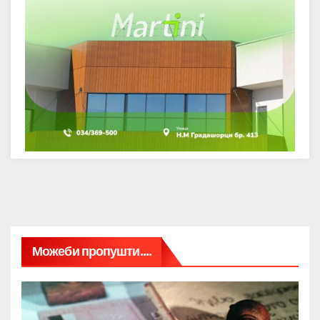
Можеби пропушти....