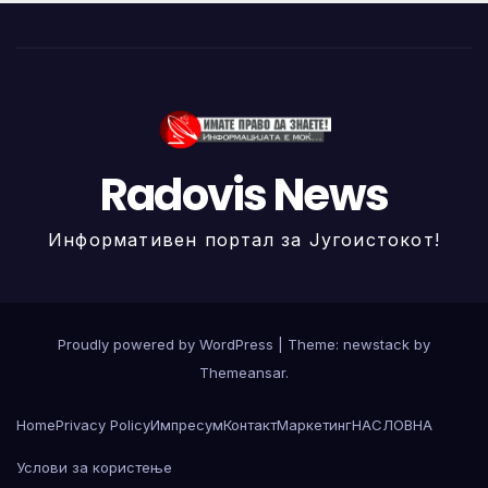
Radovis News
Информативен портал за Југоистокот!
Proudly powered by WordPress
|
Theme: newstack by
Themeansar
.
Home
Privacy Policy
Импресум
Контакт
Маркетинг
НАСЛОВНА
Услови за користење