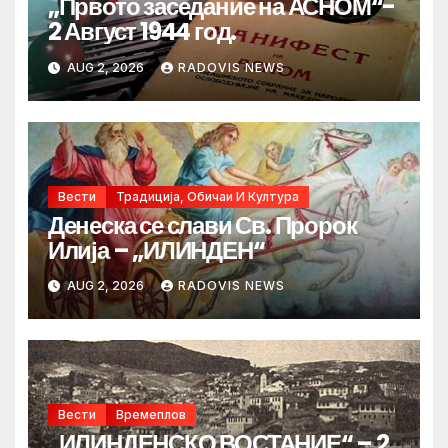
„Првото заседание на АСНОМ“-
2 Август 1944 год.
AUG 2, 2026
RADOVIS NEWS
Вести
Традиција, Обичаи И Култура
Денеска се слави Св. Пророк
Илија – „ИЛИНДЕН“
AUG 2, 2026
RADOVIS NEWS
Вести
Времеплов
„ИЛИНДЕНСКО ВОСТАНИЕ“ – 2