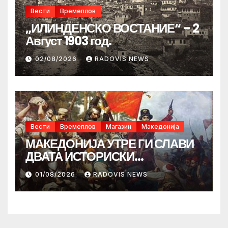
Вести
Времеплов
„ИЛИНДЕНСКО ВОСТАНИЕ“ – 2
Август 1903 год.
02/08/2026
RADOVIS NEWS
Вести
Времеплов
Магазин
Македонија
МАКЕДОНИЈА УТРЕ ГИ СЛАВИ
ДВАТА ИСТОРИСКИ
ИЛИНДЕНА!
01/08/2026
RADOVIS NEWS