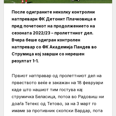
После одиграните неколку контролни
натпревари ФК Детонит Плачковица е
пред почетокот на продолжението на
сезоната 2022/23 – пролеттниот дел.
Вчера беше одигран контролен
натпревар со ФК Академија Пандев во
Струмица кој заврши со нерешен
резултат 1-1.
Првиот натправар од пролеттниот дел на
првеството веќе е закажан на 18 февруари
каде што нашиот тим гостува кај
струмичка Беласица, потоа во Радовиш ни
доаѓа Тетекс од Тетово, за на 3 март го
имаме за противник скопски Вардар, пота