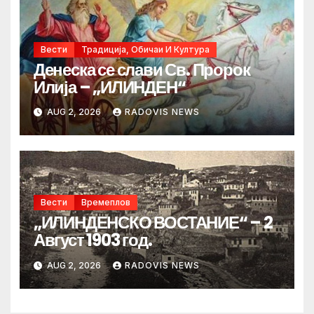
Вести
Традиција, Обичаи И Култура
Денеска се слави Св. Пророк
Илија – „ИЛИНДЕН“
AUG 2, 2026
RADOVIS NEWS
Вести
Времеплов
„ИЛИНДЕНСКО ВОСТАНИЕ“ – 2
Август 1903 год.
AUG 2, 2026
RADOVIS NEWS