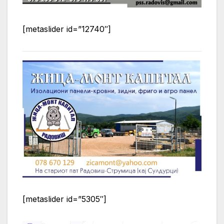
[metaslider id=”12740″]
[metaslider id=”5305″]