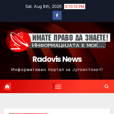
Skip
Sat. Aug 8th, 2026
8:10:16 PM
to
content
Radovis News
Информативен портал за Југоистокот!