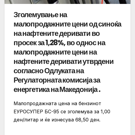
Зголемување на
малопродажните цени од синоќа
на нафтените деривати во
просек за 1,28%, во однос на
малопродажните цени на
нафтените деривати утврдени
согласно Одлуката на
Регулаторната комисија за
енергетика на Македонија .
Малопродажната цена на бензинот
ЕУРОСУПЕР БС-95 се зголемува за 1,00
ден/литар и ќе изнесува 68,50 ден.