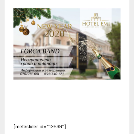
[metaslider id=”13639″]