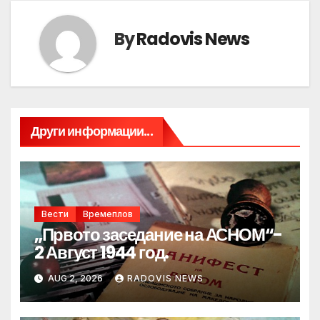
By
Radovis News
Други информации...
Вести
Времеплов
„Првото заседание на АСНОМ“-
2 Август 1944 год.
AUG 2, 2026
RADOVIS NEWS