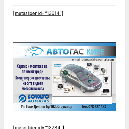
[metaslider id=”13614″]
[metaslider id=”13784″]