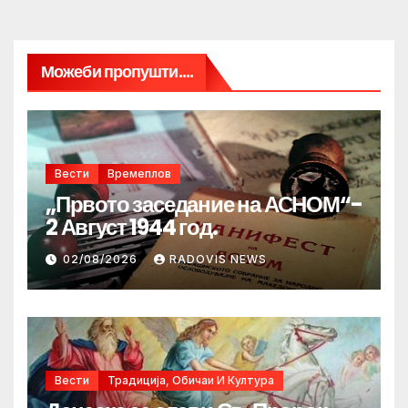
Можеби пропушти....
Вести
Времеплов
„Првото заседание на АСНОМ“-
2 Август 1944 год.
02/08/2026
RADOVIS NEWS
Вести
Традиција, Обичаи И Култура