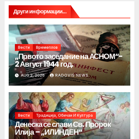
Други информации...
Вести
Времеплов
„Првото заседание на АСНОМ“-
2 Август 1944 год.
AUG 2, 2026
RADOVIS NEWS
Вести
Традиција, Обичаи И Култура
Денеска се слави Св. Пророк
Илија – „ИЛИНДЕН“