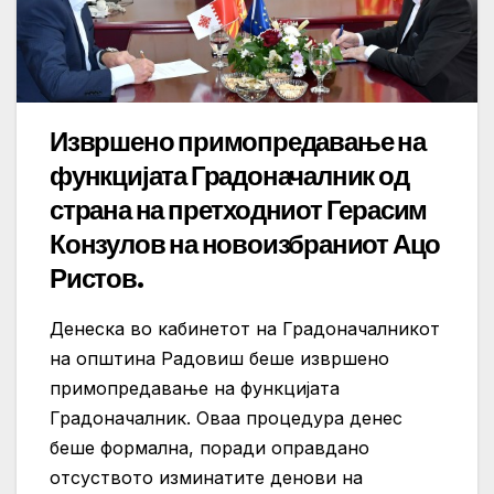
Извршено примопредавање на
функцијата Градоначалник од
страна на претходниот Герасим
Конзулов на новоизбраниот Ацо
Ристов.
Денеска во кабинетот на Градоначалникот
на општина Радовиш беше извршено
примопредавање на функцијата
Градоначалник. Оваа процедура денес
беше формална, поради оправдано
отсуството изминатите денови на