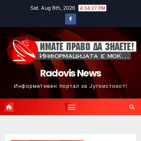
Skip
Sat. Aug 8th, 2026
4:34:30 PM
to
content
Radovis News
Информативен портал за Југоистокот!