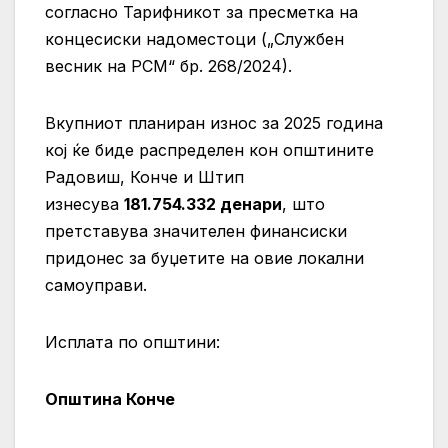
согласно Тарифникот за пресметка на
концесиски надоместоци („Службен
весник на РСМ“ бр. 268/2024).
Вкупниот планиран износ за 2025 година
кој ќе биде распределен кон општините
Радовиш, Конче и Штип
изнесува
181.754.332
денари
, што
претставува значителен финансиски
придонес за буџетите на овие локални
самоуправи.
Исплата по општини:
Општина Конче