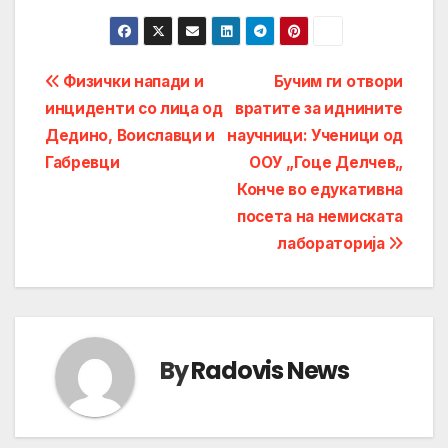
Post
Физички напади и
Бучим ги отвори
инциденти со лица од
вратите за иднините
navigation
Дедино, Воиславци и
научници: Ученици од
Габревци
ООУ „Гоце Делчев„
Конче во едукативна
посета на немиската
лабораторија
By
Radovis News