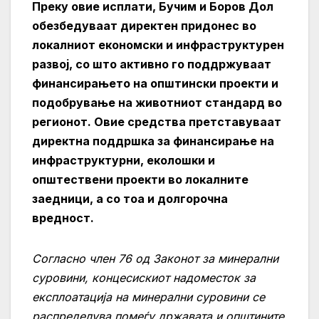
Преку овие исплати, Бучим и Боров Дол
обезбедуваат директен придонес во
локалниот економски и инфраструктурен
развој, со што активно го поддржуваат
финансирањето на општински проекти и
подобрување на животниот стандард во
регионот. Овие средства претставуваат
директна поддршка за финансирање на
инфраструктурни, еколошки и
општествени проекти во локалните
заедници, а со тоа и долгорочна
вредност.
Согласно член 76 од Законот за минерални
суровини, концесискиот надоместок за
експлоатација на минерални суровини се
распределува помеѓу државата и општините