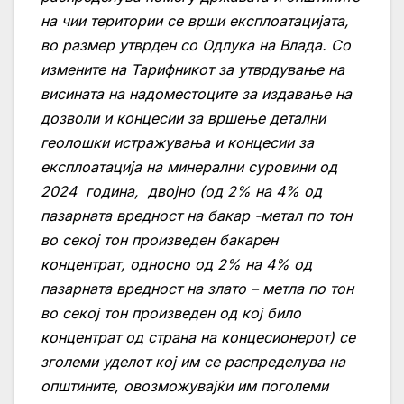
на чии територии се врши експлоатацијата,
во размер утврден со Одлука на Влада. Со
измените на Тарифникот за утврдување на
висината на надоместоците за издавање на
дозволи и концесии за вршење детални
геолошки истражувања и концесии за
експлоатација на минерални суровини од
2024 година, двојно (од 2% на 4% од
пазарната вредност на бакар -метал по тон
во секој тон произведен бакарен
концентрат, односно од 2% на 4% од
пазарната вредност на злато – метла по тон
во секој тон произведен од кој било
концентрат од страна на концесионерот) се
зголеми уделот кој им се распределува на
општините, овозможувајќи им поголеми