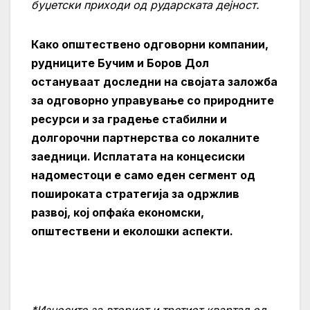
буџетски приходи од рударската дејност.
Како општествено одговорни компании,
рудниците Бучим и Боров Дол
остануваат доследни на својата заложба
за одговорно управување со природните
ресурси и за градење стабилни и
долгорочни партнерства со локалните
заедници. Исплатата на концесиски
надоместоци е само еден сегмент од
пошироката стратегија за одржлив
развој, кој опфаќа економски,
општествени и еколошки аспекти.
*
Износите за вториот и третиот квартал од