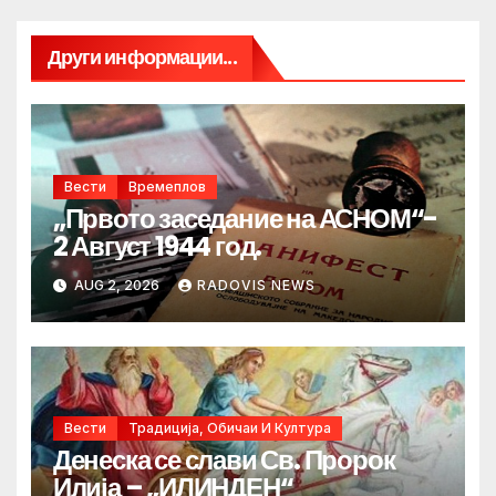
Други информации...
Вести
Времеплов
„Првото заседание на АСНОМ“-
2 Август 1944 год.
AUG 2, 2026
RADOVIS NEWS
Вести
Традиција, Обичаи И Култура
Денеска се слави Св. Пророк
Илија – „ИЛИНДЕН“