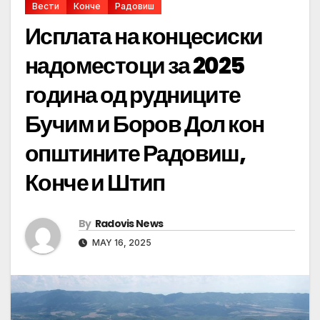
Вести
Конче
Радовиш
Исплата на концесиски
надоместоци за 2025
година од рудниците
Бучим и Боров Дол кон
општините Радовиш,
Конче и Штип
By
Radovis News
MAY 16, 2025