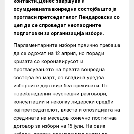
контакти.
Денес завршува и
осумдневната вонредна состојба што ја
прогласи претседателот Пендаровски со
цел да се спроведат неопходните
подготовки за организација избори.
Парламентарните избори првично требаше
да се одржат на 12 април, но поради
кризата со коронавирусот и
прогласувањето на првата вонредна
состојба во март, со владина уредба
изборните дејствија беа прекинати. По
повеќенеделни неуспешни разговори,
консултации и неколку лидерски средби
кај претседателот, власта и опозицијата на
средината на месецов конечно постигнаа
договор за избори на 15 јули. На овие