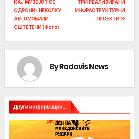
КАЈ МУЗЕЈОТ СЕ
ТРИ РЕАЛИЗИРАНИ
navigation
ОДРОНИ- НЕКОЛКУ
ИНФРАСТРУКТУРНИ
АВТОМОБИЛИ
ПРОЕКТИ
ОШТЕТЕНИ (Фото)
By
Radovis News
Други информации...