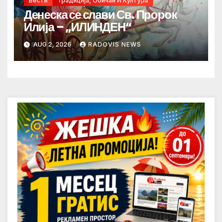
Вести
Традиција, Обичаи И Култура
Денеска се слави Св. Пророк
Илија – „ИЛИНДЕН“
AUG 2, 2026
RADOVIS NEWS