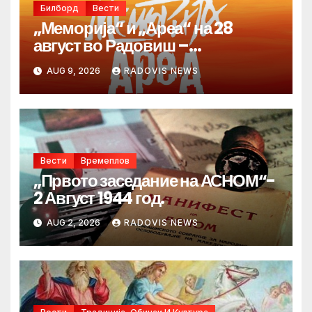
Билборд
Вести
„Меморија“ и „Ареа“ на 28
август во Радовиш –
продолжува традицијата за
AUG 9, 2026
RADOVIS NEWS
Денот на македонските рудари
Вести
Времеплов
„Првото заседание на АСНОМ“-
2 Август 1944 год.
AUG 2, 2026
RADOVIS NEWS