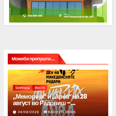
Можеби пропушти....
Билборд
Вести
„Меморија“ и „Ареа“ на 28
август во Радовиш –
продолжува традицијата за
09/08/2026
RADOVIS NEWS
Денот на македонските рудари