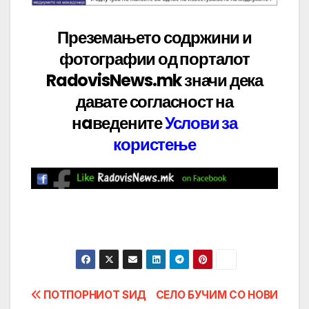
Преземањето содржини и
фотографии од порталот
RadovisNews.mk значи дека
давате
согласност на
нaведените
Услови за
користење
Post
ПОТПОРНИОТ ЅИД
СЕЛО БУЧИМ СО НОВИ