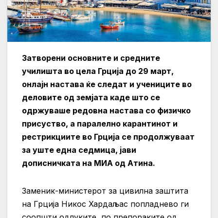
Затворени основните и средните
училишта во цела Грција до 29 март,
онлајн настава ќе следат и учениците во
деловите од земјата каде што се
одржуваше редовна настава со физичко
присуство, а паралелно карантинот и
рестрикциите во Грција се продолжуваат
за уште една седмица, јави
дописничката на МИА од Атина.
Заменик-министерот за цивилна заштита
на Грција Никос Хардаљас попладнево ги
соопшти одлуките, по препораките од