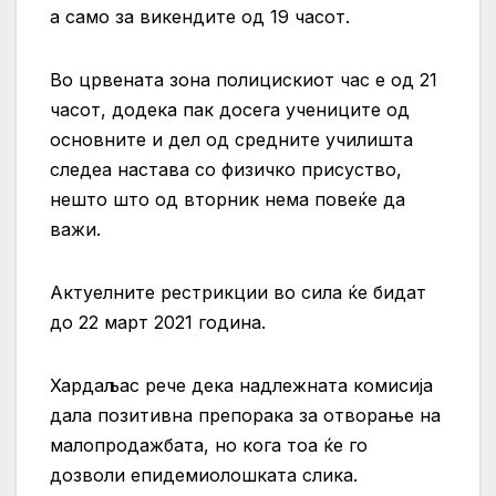
а само за викендите од 19 часот.
Во црвената зона полицискиот час е од 21
часот, додека пак досега учениците од
основните и дел од средните училишта
следеа настава со физичко присуство,
нешто што од вторник нема повеќе да
важи.
Актуелните рестрикции во сила ќе бидат
до 22 март 2021 година.
Хардаљас рече дека надлежната комисија
дала позитивна препорака за отворање на
малопродажбата, но кога тоа ќе го
дозволи епидемиолошката слика.