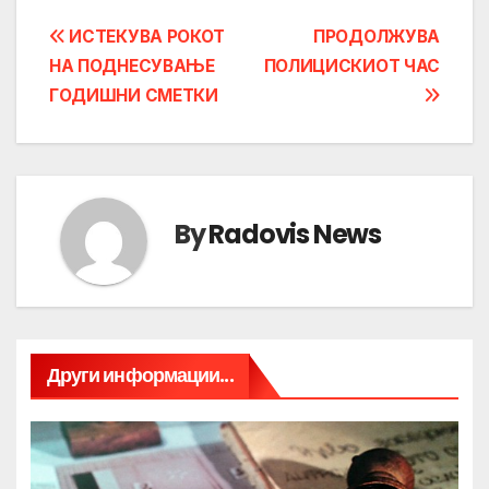
Post
ИСТЕКУВА РОКОТ
ПРОДОЛЖУВА
НА ПОДНЕСУВАЊЕ
ПОЛИЦИСКИОТ ЧАС
navigation
ГОДИШНИ СМЕТКИ
By
Radovis News
Други информации...