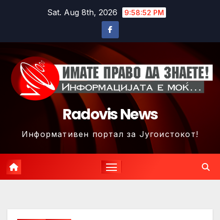
Skip
Sat. Aug 8th, 2026
9:58:54 PM
to
content
Radovis News
Информативен портал за Југоистокот!