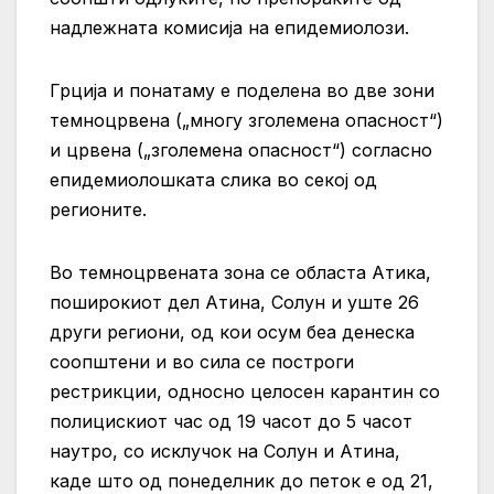
надлежната комисија на епидемиолози.
Грција и понатаму е поделена во две зони
темноцрвена („многу зголемена опасност“)
и црвена („зголемена опасност“) согласно
епидемиолошката слика во секој од
регионите.
Во темноцрвената зона се областа Атика,
поширокиот дел Атина, Солун и уште 26
други региони, од кои осум беа денеска
соопштени и во сила се построги
рестрикции, односно целосен карантин со
полицискиот час од 19 часот до 5 часот
наутро, со исклучок на Солун и Атина,
каде што од понеделник до петок е од 21,