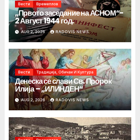
Вести
Времеплов
„Првото заседание на АСНОМ“-
2 Август 1944 год.
AUG 2, 2026
RADOVIS NEWS
Вести
Традиција, Обичаи И Култура
Денеска се слави Св. Пророк
Илија – „ИЛИНДЕН“
AUG 2, 2026
RADOVIS NEWS