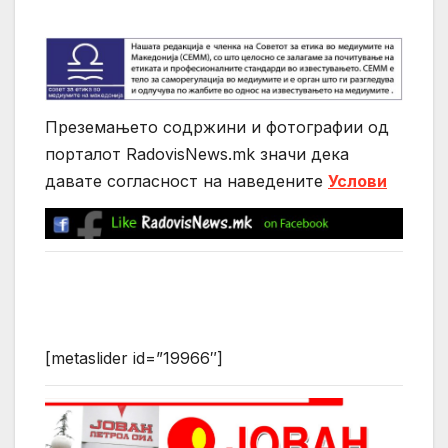
Преземањето содржини и фотографии од
порталот RadovisNews.mk значи дека
давате согласност на нaведените
Услови
[metaslider id=”19966″]